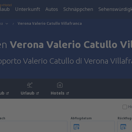
g+Hotel
laub
Unterkunft
Autos
Schnäppchen
Sehenswürdigk
na
Verona Valerio Catullo Villafranca
en
Verona Valerio Catullo Vi
porto Valerio Catullo di Verona Villaf
ub
Urlaub
Hotels
Ho
ach
Abflugdatum
Rückflu