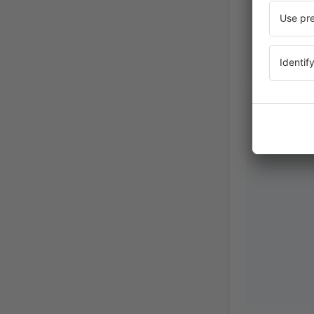
Ales
Repúblic
Jänner 2025