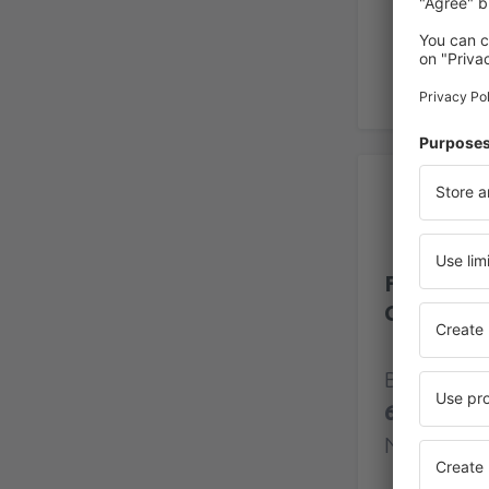
Be
Flughafen
Catullo V
Bewertung
66 Bewer
Nutzer