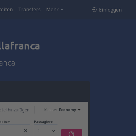
eiten
Transfers
Mehr
Einloggen
llafranca
ranca
tel hinzufügen
Klasse:
Economy
gdatum
Passagiere
1