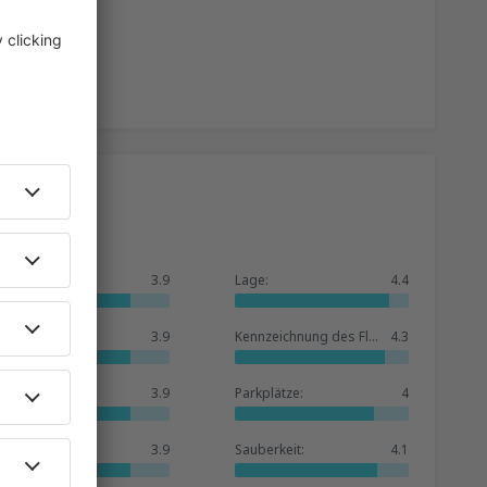
Allgemein:
3.9
Lage:
4.4
Warteraum:
3.9
Kennzeichnung des Flughafens:
4.3
Geschäfte:
3.9
Parkplätze:
4
Hotelbasis:
3.9
Sauberkeit:
4.1