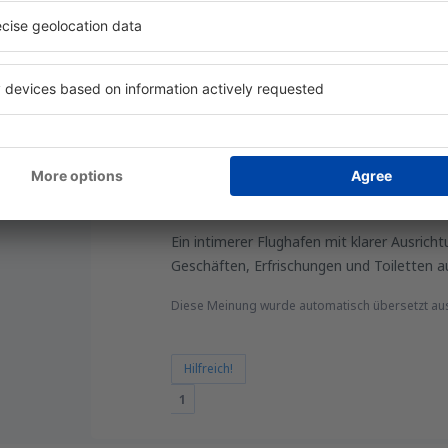
Attualmente non si può dare un giudizio pos
Hilfreich!
Verona Flughafen Valerio Catullo V
a Checa,
5
Einzelheiten
Ein intimerer Flughafen mit klarer Ausrich
Geschäften, Erfrischungen und Toiletten 
Diese Meinung wurde automatisch übersetzt au
Hilfreich!
1