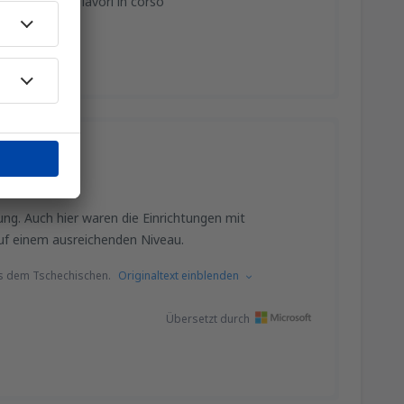
itivo, troppi lavori in corso
illafranca
tung. Auch hier waren die Einrichtungen mit
auf einem ausreichenden Niveau.
s dem Tschechischen.
Originaltext einblenden
Übersetzt durch