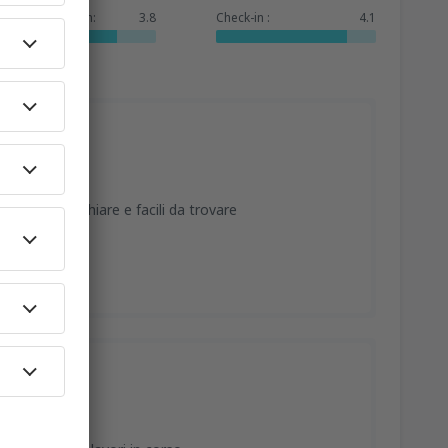
Dienstleistungen:
3.8
Check-in :
4.1
Indicazioni chiare e facili da trovare