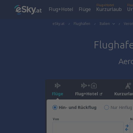
Flug+Hotel
Flu
Flug+Hotel
Flüge
Kurzurlaub
Ur
eSky.at
Flughäfen
Italien
Vero
Flughaf
Aero
Flüge
Flug+Hotel
Kurzurla
Hin- und Rückflug
Nur Hinflug
Von
N