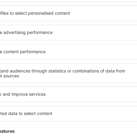
Aeroporto comofo
026
4.2
Einzelheiten
Ben organizzato e facilmente raggiungibile. 
Hilfreich!
tutto un cantiere
mber 2025
3.1
Einzelheiten