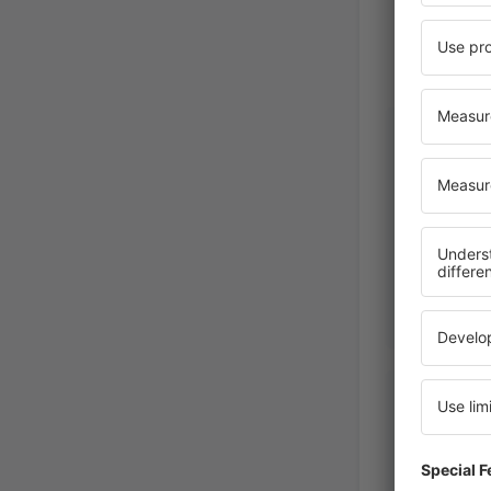
Mauro
Italia,
Juni 2
Mirko
Italia,
Septe