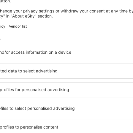
wertungen
 Verona Valerio
illafranca
4
 auf der Grundlage von
tungen
der verifizierten