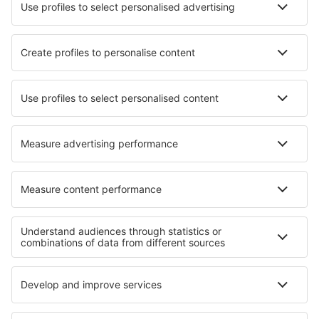
Verona Valerio Catullo Villafranca (VRN)
Trapani Vincenzo Florio (TPS)
Comiso Vincenzo Magliocco (CIY)