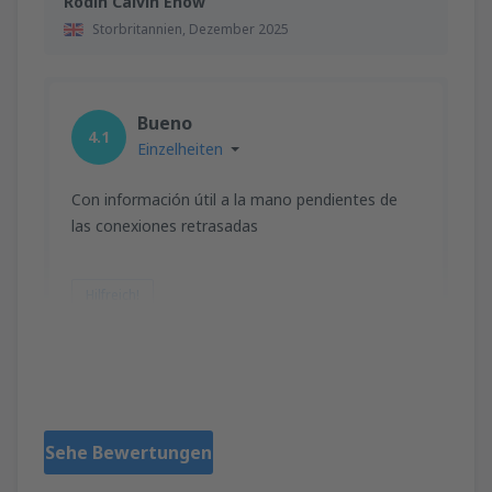
Rodin Calvin Enow
Storbritannien,
Dezember 2025
Bueno
4.1
Einzelheiten
Con información útil a la mano pendientes de
las conexiones retrasadas
Hilfreich!
Hannel Maldonado
Storbritannien,
November 2025
Sehe Bewertungen