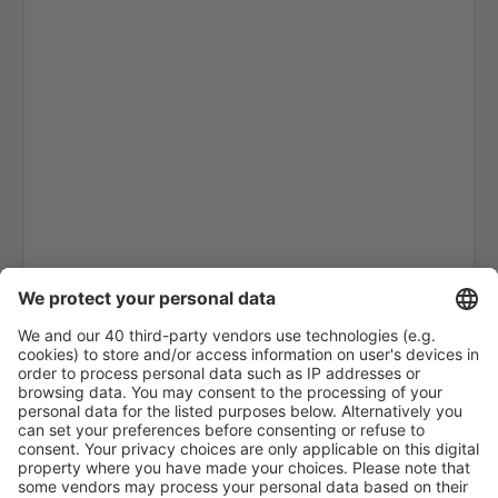
Rom
Brescia Gabriele D'Annunzio (VBS)
Gino Lisa (FOG)
Bologna Guglielmo Marconi (BLQ)
Lampedusa Airport (LMP)
Mailand
Forli Luigi Ridolfi (FRL)
Mailand
Venedig
Elba Marina di Campo (EBA)
Olbia Costa Smeralda (OLB)