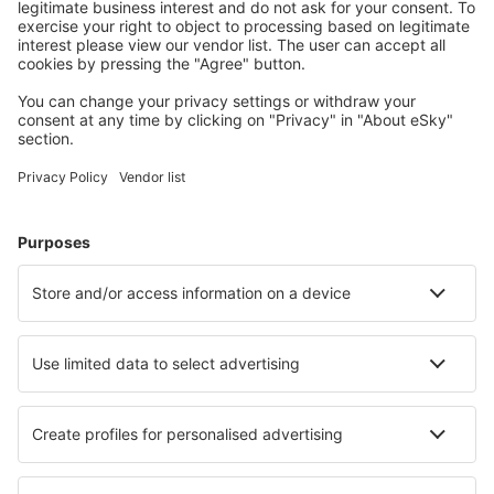
Palermo Punta Raisi (PMO)
Pantelleria Airport (PNL)
Brindisi Papola Casale (BDS)
Parma Intl Airport (PMF)
Pisa Galileo Galilei (PSA)
Reggio di Calabria Airport (REG)
Triest Ronchi dei Legionari (TRS)
Salerno-Pontecagnano Airport (QSR)
Venedig
Perugia San Franceso d'Assisi (PEG)
Lamezia Terme Sant'Eufemia (SUF)