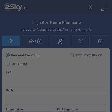
Menü
Flughafen
Rome Fiumicino
Aeroporto "Leonardo da Vinci" di Roma-Fiumicino
Hotel hinzufügen
Hin- und Rückflug
Nur Hinflug
Von
Nach
Abflugdatum
Rückflugdatum