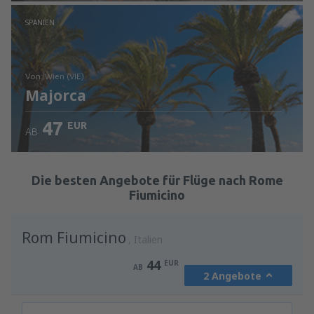
Prüfe die Einzelheiten
SPANIEN
von: Wien (VIE)
Majorca
47
EUR
AB
Prüfe die Einzelheiten
Die besten Angebote für Flüge nach Rome
Fiumicino
Rom Fiumicino
Italien
44
EUR
AB
2 Angebote