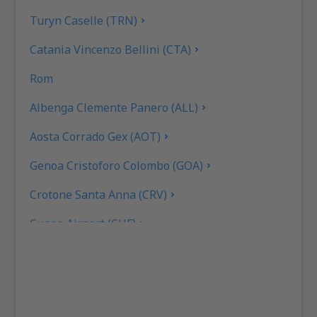
Turyn Caselle (TRN)
Catania Vincenzo Bellini (CTA)
Rom
Albenga Clemente Panero (ALL)
Aosta Corrado Gex (AOT)
Genoa Cristoforo Colombo (GOA)
Crotone Santa Anna (CRV)
Cuneo Airport (CUF)
Cagliari Elmas (CAG)
Rimini F. Fellini (RMI)
Ankona Falconara (AOI)