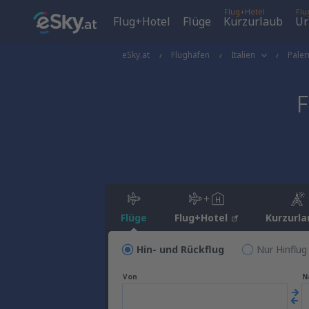
Flug+Hotel
Flu
Flug+Hotel
Flüge
Kurzurlaub
Ur
eSky.at
Flughäfen
Italien
Pale
F
Flüge
Flug+Hotel
Kurzurla
Hin- und Rückflug
Nur Hinflug
Von
N