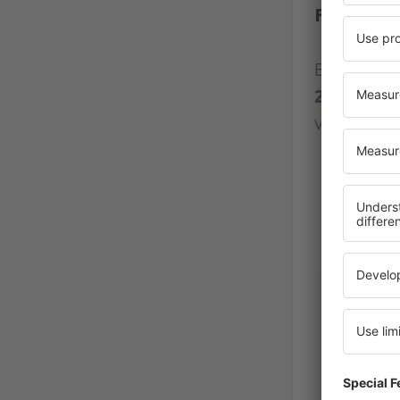
Flughafen
Bewertung
217 Bewe
verifizier
ELISAVET
Greece,
Aug