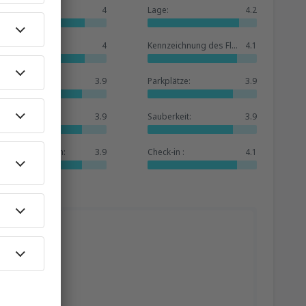
Allgemein:
4
Lage:
4.2
Warteraum:
4
Kennzeichnung des Flughafens:
4.1
Geschäfte:
3.9
Parkplätze:
3.9
Hotelbasis:
3.9
Sauberkeit:
3.9
Dienstleistungen:
3.9
Check-in :
4.1