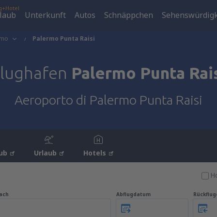
g+Hotel
laub
Unterkunft
Autos
Schnäppchen
Sehenswürdigk
rmo
Palermo Punta Raisi
lughafen
Palermo Punta Rai
Aeroporto di Palermo Punta Raisi
ub
Urlaub
Hotels
Ho
ach
Abflugdatum
Rückflu