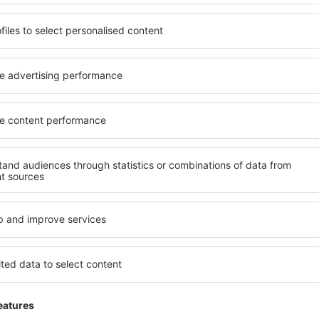
 Palermo Punta Raisi
4
 auf der Grundlage von
rtungen
der
ten Nutzer
Απαράδεκτοι
ust 2025
1
Einzelheiten
Hilfreich!