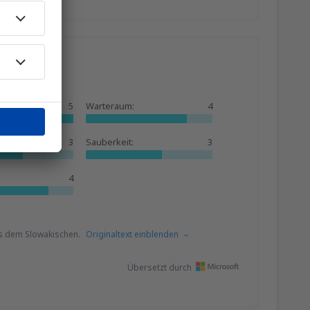
5
Warteraum:
4
3
Sauberkeit:
3
4
s dem Slowakischen.
Originaltext einblenden
Übersetzt durch