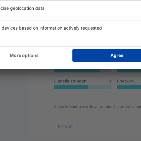
Sizilien-Wien
3.8
Einzelheiten
024
Allgemein:
4
Lage:
Kennzeichnung des Flughafens:
4
Geschäfte:
Dienstleistungen:
3
Check-in :
Diese Meinung wurde automatisch übersetzt au
Hilfreich!