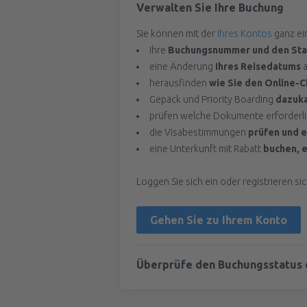
Verwalten Sie Ihre Buchung
Sie können mit der
Ihres Kontos
ganz ei
Ihre
Buchungsnummer und den Sta
eine Änderung
Ihres Reisedatums
a
herausfinden
wie Sie den Online-C
Gepäck und Priority Boarding
dazuk
prüfen welche Dokumente erforderlic
die Visabestimmungen
prüfen und e
eine Unterkunft mit Rabatt
buchen, e
Loggen Sie sich ein oder registrieren s
Gehen Sie zu Ihrem Konto
Überprüfe den Buchungsstatus 