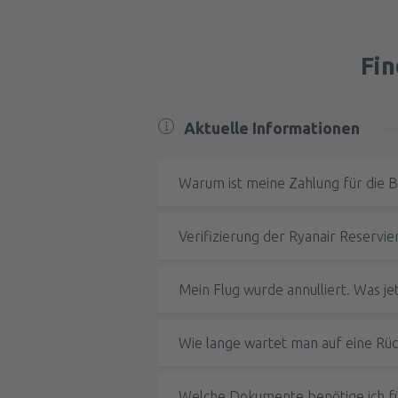
Fin
Aktuelle Informationen
Warum ist meine Zahlung für die B
Verifizierung der Ryanair Reservie
Mein Flug wurde annulliert. Was je
Enthielt der Artikel die Informatione
Dein T
Meiner Meinung nach ist der Artikel:
Wie lange wartet man auf eine Rück
Ist unklar
Bevor Du die Verifizierung der Reser
Enthält fehlerhafte Informationen
Die Wartezeit hängt au
Ein Gerät mit funktionierender Kam
Welche Dokumente benötige ich fü