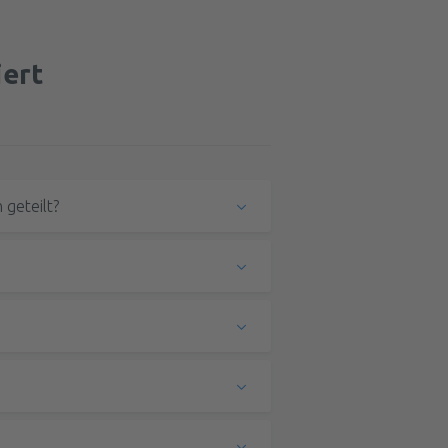
iert
geteilt?
hlen (circa 55€ pro Person pro Flug).
erfahren Sie mehr über