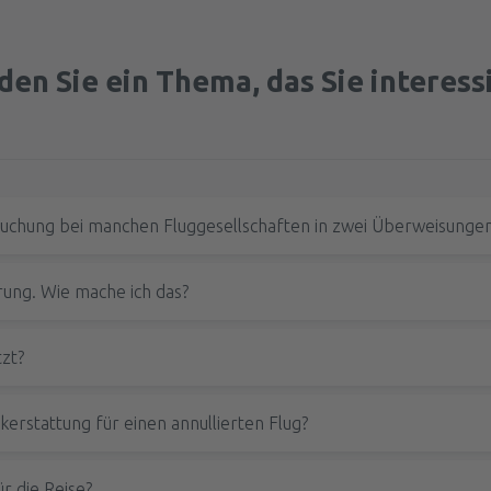
den Sie ein Thema, das Sie interess
uchung bei manchen Fluggesellschaften in zwei Überweisungen 
rung. Wie mache ich das?
tzt?
n, nach denen du gesucht hast?
Ja
|
Nein
icket ist weiterhin gültig.
Du wirst für ihn am Flughafen beza
erstattung für einen annullierten Flug?
vierung startest, bereite bitte Folgendes vor:
sschließlich von der Entscheidung der Fluglinie ab
era, auf dem Du die Verifizierung durchläufst,
r die Reise?