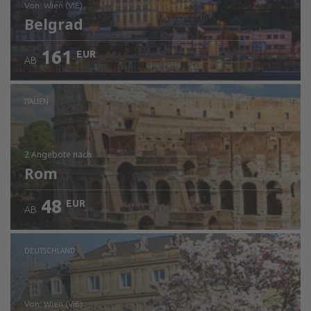
von: Wien (VIE)
Belgrad
161
EUR
AB
Prüfe die Einzelheiten
ITALIEN
2 Angebote
nach
Rom
48
EUR
AB
DEUTSCHLAND
von: Wien (VIE)