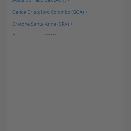
Genoa Cristoforo Colombo (GOA)
Crotone Santa Anna (CRV)
Cuneo Airport (CUF)
Cagliari Elmas (CAG)
Rimini F. Fellini (RMI)
Ankona Falconara (AOI)
Rom
Brescia Gabriele D'Annunzio (VBS)
Gino Lisa (FOG)
Bologna Guglielmo Marconi (BLQ)