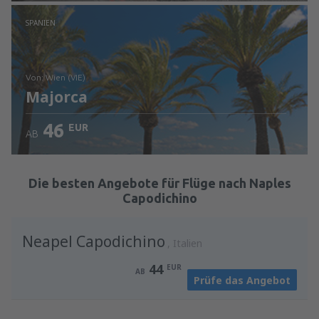
Prüfe die Einzelheiten
SPANIEN
von: Wien (VIE)
Majorca
46
EUR
AB
Prüfe die Einzelheiten
Die besten Angebote für Flüge nach Naples
Capodichino
Neapel Capodichino
Italien
44
EUR
AB
Prüfe das Angebot