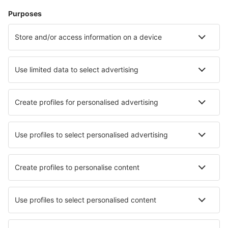
Pisa Galileo Galilei (PSA)
Reggio di Calabria Airport (REG)
Triest Ronchi dei Legionari (TRS)
Salerno-Pontecagnano Airport (QSR)
Venedig
Perugia San Franceso d'Assisi (PEG)
Lamezia Terme Sant'Eufemia (SUF)
Verona Valerio Catullo Villafranca (VRN)
Trapani Vincenzo Florio (TPS)
Comiso Vincenzo Magliocco (CIY)