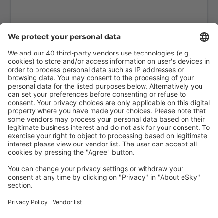
Lampedusa Airport (LMP)
Mailand
Forli Luigi Ridolfi (FRL)
Mailand
Venedig
Elba Marina di Campo (EBA)
Olbia Costa Smeralda (OLB)
Palermo Punta Raisi (PMO)
Pantelleria Airport (PNL)
Brindisi Papola Casale (BDS)
Parma Intl Airport (PMF)