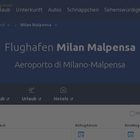
g+Hotel
laub
Unterkunft
Autos
Schnäppchen
Sehenswürdigk
and
Milan Malpensa
Flughafen
Milan Malpensa
Aeroporto di Milano-Malpensa
ub
Urlaub
Hotels
Ho
ach
Abflugdatum
Rückflu