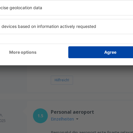
Hilfreich!
Excellent
ember 2025
4.6
Einzelheiten
Excellent
Hilfreich!
Personal aeroport
n,
1.5
Einzelheiten
025
Personalul din aeroport este foarte relaxat