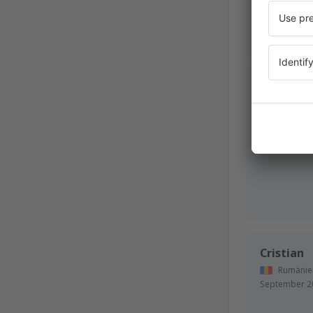
SONIA
Italien,
Nov
Cristian
Rumänie
September 2