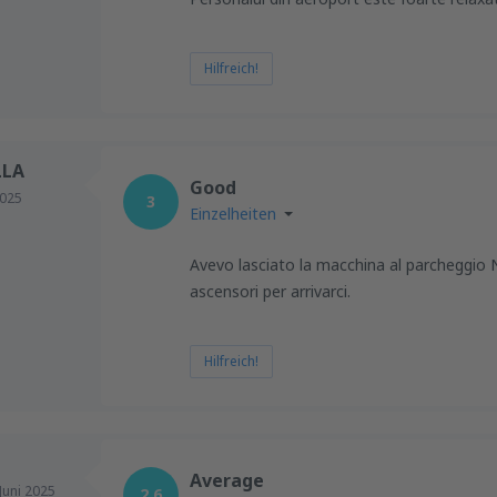
Hilfreich!
LLA
Good
2025
3
Einzelheiten
Avevo lasciato la macchina al parcheggio 
ascensori per arrivarci.
Hilfreich!
Average
Juni 2025
2.6