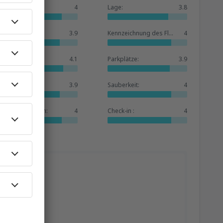
Allgemein:
4
Lage:
3.8
Warteraum:
3.9
Kennzeichnung des Flughafens:
4
Geschäfte:
4.1
Parkplätze:
3.9
Hotelbasis:
3.9
Sauberkeit:
4
Dienstleistungen:
4
Check-in :
4