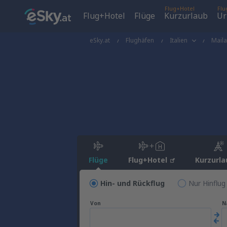
Flug+Hotel
Flu
Flug+Hotel
Flüge
Kurzurlaub
Ur
eSky.at
Flughäfen
Italien
Mail
Flüge
Flug+Hotel
Kurzurla
Hin- und Rückflug
Nur Hinflug
Von
N