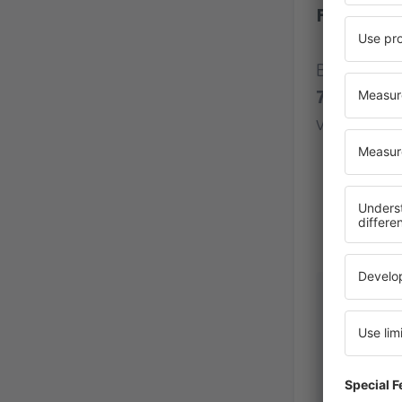
Flughafe
Bewertung
731 Bewe
verifizier
SONIA
Italien,
Nov