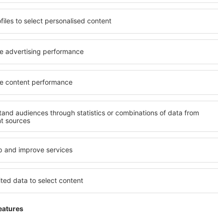
n Milan Malpensa
4
 auf der Grundlage von
rtungen
der
ten Nutzer
Excellent
ember 2025
4.5
Einzelheiten
Excellent