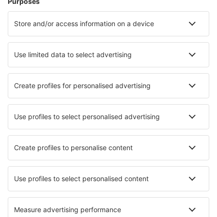
Reggio di Calabria Airport (REG)
Triest Ronchi dei Legionari (TRS)
Salerno-Pontecagnano Airport (QSR)
Venedig
Perugia San Franceso d'Assisi (PEG)
Lamezia Terme Sant'Eufemia (SUF)
Verona Valerio Catullo Villafranca (VRN)
Trapani Vincenzo Florio (TPS)
Comiso Vincenzo Magliocco (CIY)