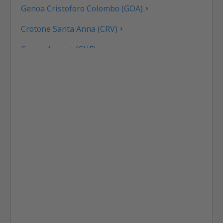
Genoa Cristoforo Colombo (GOA)
Crotone Santa Anna (CRV)
Cuneo Airport (CUF)
Cagliari Elmas (CAG)
Rimini F. Fellini (RMI)
Ankona Falconara (AOI)
Rom
Brescia Gabriele D'Annunzio (VBS)
Gino Lisa (FOG)
Bologna Guglielmo Marconi (BLQ)
Lampedusa Airport (LMP)