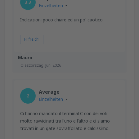
3.3
Einzelheiten
Indicazioni poco chiare ed un po' caotico
Hilfreich!
Mauro
Olaszország,
Juni 2026
Average
2
Einzelheiten
Ci hanno mandato il terminal C con dei voli
molto ravvicinati tra l'uno e l'altro e ci siamo
trovati in un gate sovraffollato e caldissimo.