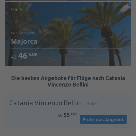
Prüfe die Einzelheiten
SPANIEN
von: Wien (VIE)
Majorca
46
EUR
AB
Prüfe die Einzelheiten
Die besten Angebote für Flüge nach Catania
Vincenzo Bellini
Catania Vincenzo Bellini
Italien
55
EUR
AB
Prüfe das Angebot