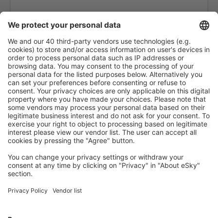
Mailand
Forli Luigi Ridolfi (FRL)
Mailand
Venedig
Elba Marina di Campo (EBA)
Olbia Costa Smeralda (OLB)
Palermo Punta Raisi (PMO)
Pantelleria Airport (PNL)
Brindisi Papola Casale (BDS)
Parma Intl Airport (PMF)
Pisa Galileo Galilei (PSA)