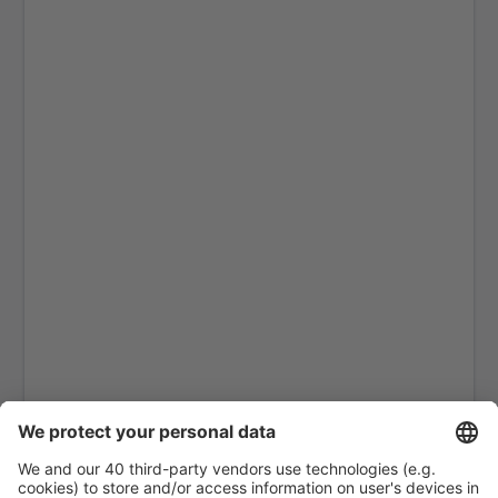
Cagliari Elmas (CAG)
Rimini F. Fellini (RMI)
Ankona Falconara (AOI)
Rom
Brescia Gabriele D'Annunzio (VBS)
Gino Lisa (FOG)
Bologna Guglielmo Marconi (BLQ)
Lampedusa Airport (LMP)
Mailand
Forli Luigi Ridolfi (FRL)
Mailand