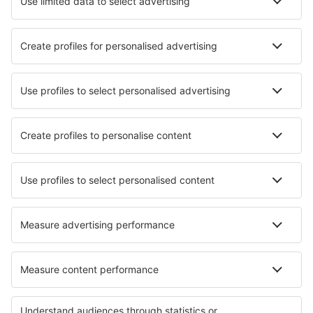
Venedig
Perugia San Franceso d'Assisi (PEG)
Lamezia Terme Sant'Eufemia (SUF)
Verona Valerio Catullo Villafranca (VRN)
Trapani Vincenzo Florio (TPS)
Comiso Vincenzo Magliocco (CIY)