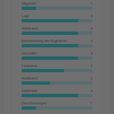
Allgemein:
1
Lage:
4
Warteraum:
4
Kennzeichnung des Flughafens:
4
Geschäfte:
4
Parkplätze:
3
Hotelbasis:
2
Sauberkeit:
4
Dienstleistungen:
1