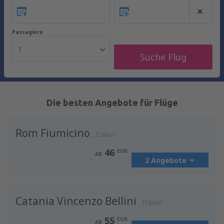
Passagiere
1
Suche Flug
Die besten Angebote für Flüge
Rom Fiumicino
Italien
46
EUR
AB
2 Angebote
von
Wien, Schwechat
(VIE)
Catania Vincenzo Bellini
46
Italien
AB
EUR
55
EUR
AB