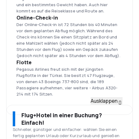
und ein bestimmtes Gewicht haben. Auch hier
kommt es auf die Reiseklasse und Route an.
Online-Check-in
Der Online-Check-in ist 72 Stunden bis 40 Minuten
vor dem geplanten Abflug möglich. Während des
Check-ins können Sie einen Sitzplatz an Bord und
eine Mahlzeit wählen (jedoch nicht später als 24
Stunden vor dem Flug) sowie ein Gepäck zukaufen
(jedoch nicht später als 4 Stunden vor dem Abflug).
Flotte
Pegasus Airlines freut sich mit der jüngsten
Flugflotte in der Türkei. Sie besitzt 47 Flugzeuge,
von denen 43 Boeings 737-800 sind, die 189
Passagiere aufnehmen, vier weitere - Airbus A320-
214 mit 174 Sitzen.
Flughafen Istanbul-Sabiha Gökçen
Ausklappen
Der Hafen ist einer der internationalen Flughäfen in
Istanbul. Er ist nach Sabiha Gökçen, der ersten
Flug+Hotel in einer Buchung?
weiblichen Militärpilotin der Welt, benannt. Der
Einfach!
Flughafen liegt 35 km südwestlich des
Schneller, günstiger und einfacher: wählen Sie einen
Stadtzentrums. Er wurde gegründet, um den
fertig geplanten Urlaub oder Kurzurlaub und genießen
zunehmenden Verkehr in der Nähe des Flughafens