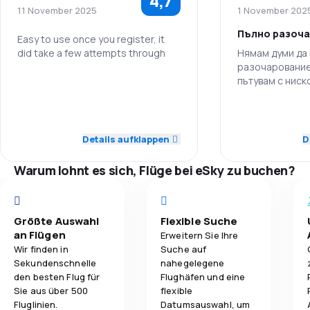
4,7
4,1
Flugnetz
11 November 2025
1 November 202
nutzen, indem sie nachfolgende Flüge bestellen.
Пълно разоч
3,9
Ticketpreise
Easy to use once you register, it
did take a few attempts through
Нямам думи да
разочарование
3,7
Reisekomfort
пътувам с нис
5,0
Personal
авиокомпании,
4,1
, но такъв абсу
Gepäckbeförderung
Personal
5,0
Pünktlichkeit
случвал.
Качихме се на 
Details aufklappen
D
3,3
Verpflegung
Pünktlichkeit
тръгнахме и сл
5,0
Ticketpreise
самолета спря
Warum lohnt es sich, Flüge bei eSky zu buchen?
някакви провер
Flugnetz
4,0
Reisekomfort
затворени в са
въздух без хра
Ticketpreise
5,0
Gepäckbeförderung
което ни накар
Größte Auswahl
Flexible Suche
багажа и да се
an Flügen
Erweitern Sie Ihre
Reisekomfort
самолет, защо
Wir finden in
Suche auf
4,0
Verpflegung
проблем с мас
Sekundenschnelle
nahegelegene
Аз бях след оп
den besten Flug für
Flughäfen und eine
Gepäckbeför
исках да стигн
Sie aus über 500
flexible
София, защото
Fluglinien.
Datumsauswahl, um