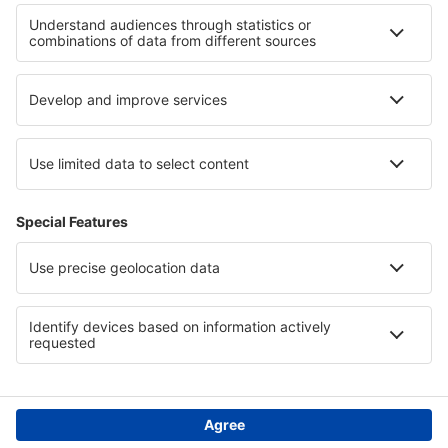
Southampton Intl Airport (SOU)
Isles of Scilly St Mary's (ISC)
London
Stornoway Airport (SYY)
Lerwick
Swansea Airport (SWS)
Teesside (MME)
Lerwick
Tiree Balemartine (TRE)
Westray (WRY)
Wick Airport (WIC)