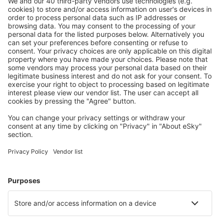
Guernsey Airport (GCI)
London
Humberside Airport (HUY)
Inverness Airport (INV)
Islay Glenegedale (ILY)
Isle Of Colonsay (CSA)
Liverpool John Lennon (LPL)
Oxford Kidlington (OXF)
Kirkwall Airport (KOI)
Lands End Airport (LEQ)
London