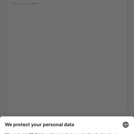
Derry (LDY)
Coll Island Airport (COL)
Coventry Airport (CVT)
Dundee Airport (DND)
East Midlands (EMA)
Edinburgh Airport (EDI)
Exeter Intl Airport (EXT)
London
Belfast
Glasgow
Gloucestershire Airport (GLO)