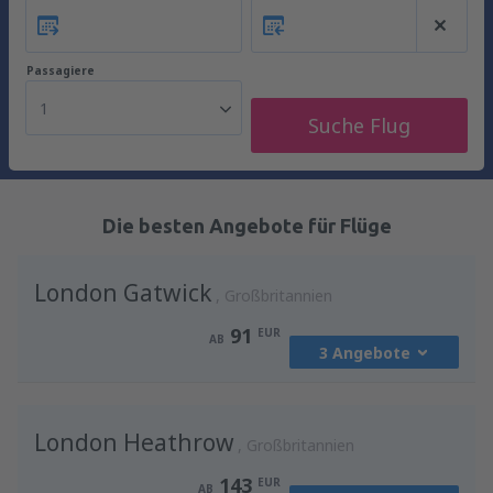
Passagiere
1
Suche Flug
Die besten Angebote für Flüge
London Gatwick
Großbritannien
91
EUR
AB
3 Angebote
von
Wien, Schwechat
(VIE)
London Heathrow
91
Großbritannien
AB
EUR
143
EUR
AB