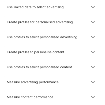
London
London
Manchester Airport (MAN)
Newcastle Intl Airport (NCL)
Newquay Cornwall (NQY)
North Ronaldsay (NRL)
Norwich Intl Airport (NWI)
Nottingham Airport (NQT)
Papa Westray (PPW)
Hubschrauberlandeplatz Penzance (PZE)
Glasgow