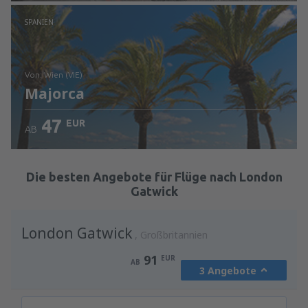
Prüfe die Einzelheiten
SPANIEN
von: Wien (VIE)
Majorca
47
EUR
AB
Prüfe die Einzelheiten
Die besten Angebote für Flüge nach London
Gatwick
London Gatwick
Großbritannien
91
EUR
AB
3 Angebote