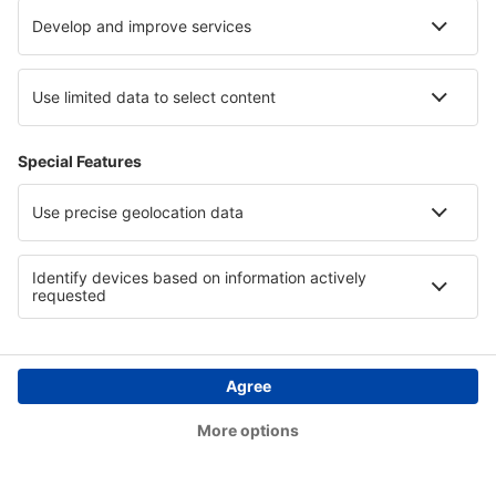
London
Stornoway Airport (SYY)
Lerwick
Swansea Airport (SWS)
Teesside (MME)
Lerwick
Tiree Balemartine (TRE)
Westray (WRY)
Wick Airport (WIC)