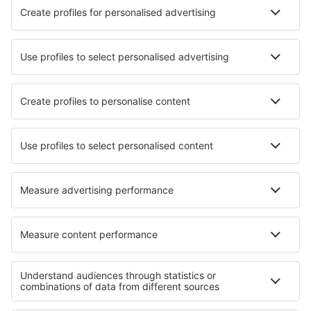
Manchester Airport (MAN)
Newcastle Intl Airport (NCL)
Newquay Cornwall (NQY)
North Ronaldsay (NRL)
Norwich Intl Airport (NWI)
Nottingham Airport (NQT)
Papa Westray (PPW)
Hubschrauberlandeplatz Penzance (PZE)
Glasgow
Southampton Intl Airport (SOU)
Isles of Scilly St Mary's (ISC)