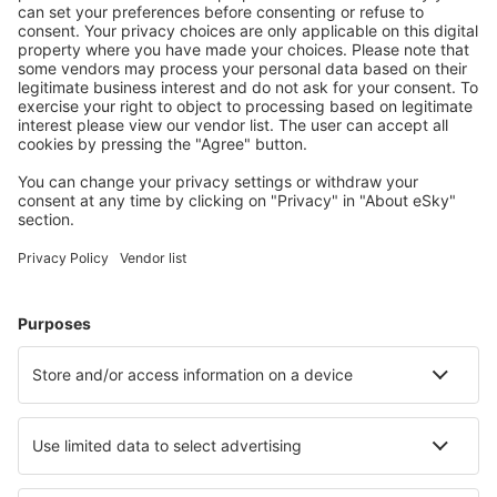
Humberside Airport (HUY)
Inverness Airport (INV)
Islay Glenegedale (ILY)
Isle Of Colonsay (CSA)
Liverpool John Lennon (LPL)
Oxford Kidlington (OXF)
Kirkwall Airport (KOI)
Lands End Airport (LEQ)
London
London
London