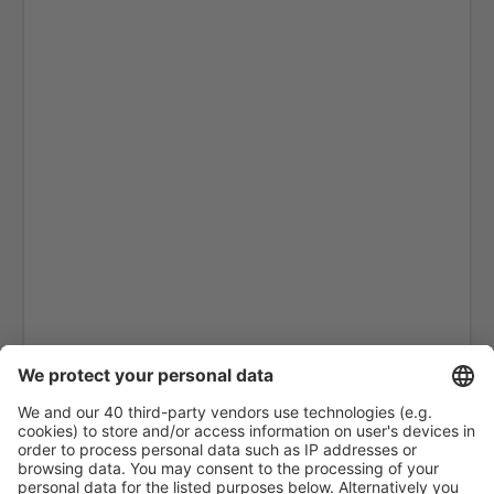
Coventry Airport (CVT)
Dundee Airport (DND)
East Midlands (EMA)
Edinburgh Airport (EDI)
Exeter Intl Airport (EXT)
London
Belfast
Glasgow
Gloucestershire Airport (GLO)
Guernsey Airport (GCI)
London