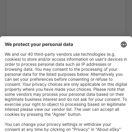
London
Belfast
Glasgow
Gloucestershire Airport (GLO)
Guernsey Airport (GCI)
London
Humberside Airport (HUY)
Inverness Airport (INV)
Islay Glenegedale (ILY)
Isle Of Colonsay (CSA)
Liverpool John Lennon (LPL)