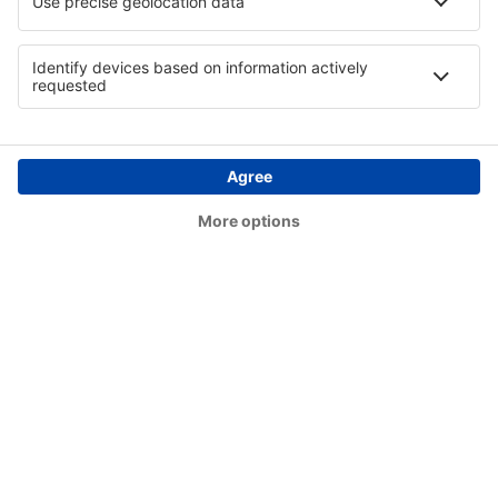
Teesside (MME)
Lerwick
Tiree Balemartine (TRE)
Westray (WRY)
Wick Airport (WIC)