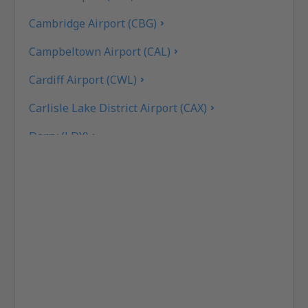
Cambridge Airport (CBG)
Campbeltown Airport (CAL)
Cardiff Airport (CWL)
Carlisle Lake District Airport (CAX)
Derry (LDY)
Coll Island Airport (COL)
Coventry Airport (CVT)
Dundee Airport (DND)
East Midlands (EMA)
Edinburgh Airport (EDI)
Exeter Intl Airport (EXT)