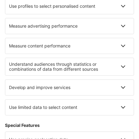
Norwich Intl Airport (NWI)
Nottingham Airport (NQT)
Papa Westray (PPW)
Hubschrauberlandeplatz Penzance (PZE)
Glasgow
Southampton Intl Airport (SOU)
Isles of Scilly St Mary's (ISC)
London
Stornoway Airport (SYY)
Lerwick
Swansea Airport (SWS)