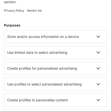
Oxford Kidlington (OXF)
Kirkwall Airport (KOI)
Lands End Airport (LEQ)
London
London
London
Manchester Airport (MAN)
Newcastle Intl Airport (NCL)
Newquay Cornwall (NQY)
North Ronaldsay (NRL)