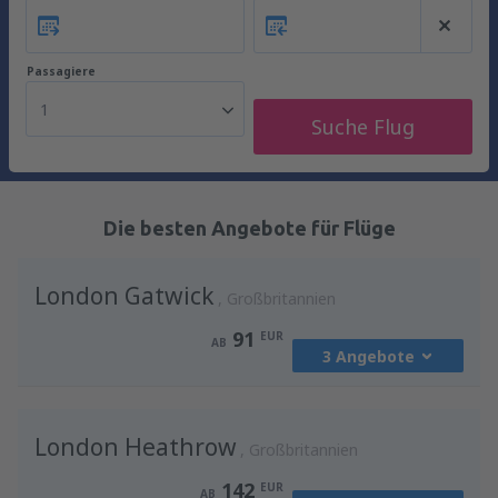
Passagiere
1
Suche Flug
Die besten Angebote für Flüge
London Gatwick
Großbritannien
91
EUR
AB
3 Angebote
von
Wien, Schwechat
(VIE)
London Heathrow
91
Großbritannien
AB
EUR
142
EUR
AB