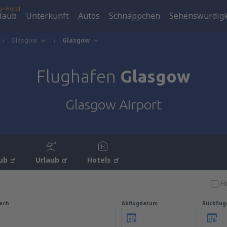
g+Hotel
laub
Unterkunft
Autos
Schnäppchen
Sehenswürdigk
Glasgow
Glasgow
Flughafen
Glasgow
Glasgow Airport
ub
Urlaub
Hotels
Ho
ach
Abflugdatum
Rückflu