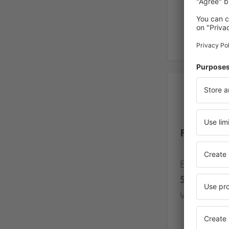
Be
Flughafe
Bewertung
529 Bewe
verifizier