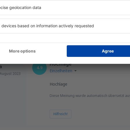
Einzelheiten
3
Diese Meinung wurde automatisch übersetzt au
Hilfreich!
a
Hochlage
a
4.9
Einzelheiten
August 2023
Hochlage
Diese Meinung wurde automatisch übersetzt au
Hilfreich!