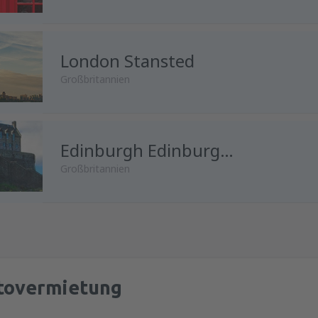
von
Innsbruck, Kranebitten
(I
London Stansted
Großbritannien
von
Salzburg, W. A. Mozart
(S
von
Salzburg, W. A. Mozart
Edinburgh Edinburgh Airport
(S
Großbritannien
von
Wien, Schwechat
(VIE)
von
Klagenfurt, Klagenfurt Air
tovermietung
von
Linz, Blue Danube
(LNZ)