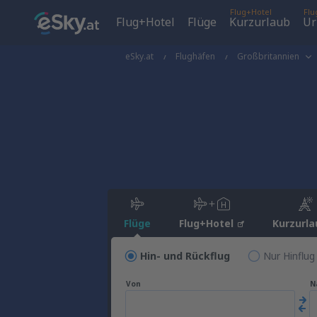
Flug+Hotel
Flu
Flug+Hotel
Flüge
Kurzurlaub
Ur
eSky.at
Flughäfen
Großbritannien
Flüge
Flug+Hotel
Kurzurla
Hin- und Rückflug
Nur Hinflug
Von
N