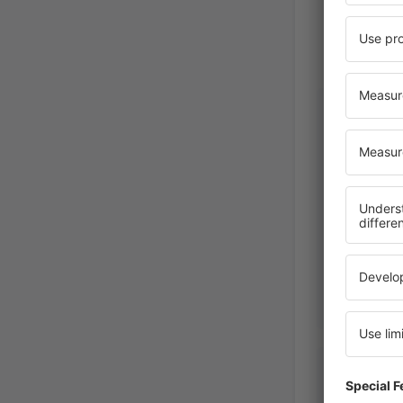
Angel
Bulgaria
September 2
Zdzislaw
Polonia,