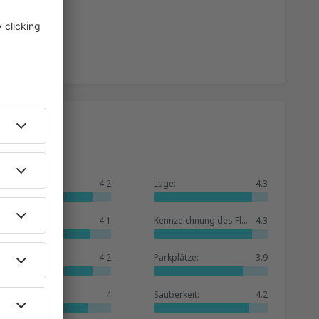
Allgemein:
4.2
Lage:
4.3
Warteraum:
4.1
Kennzeichnung des Flughafens:
4.3
Geschäfte:
4.2
Parkplätze:
3.9
Hotelbasis:
4
Sauberkeit:
4.2