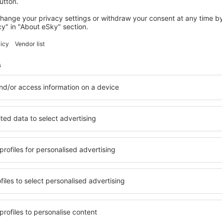
wertungen
n Glasgow
4.2
 auf der Grundlage von
rtungen
der
ten Nutzer