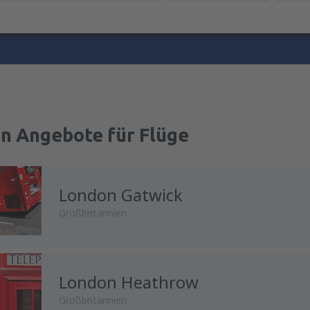
en Angebote für Flüge
London Gatwick
Großbritannien
London Heathrow
von
Wien, Schwechat
(VIE)
Großbritannien