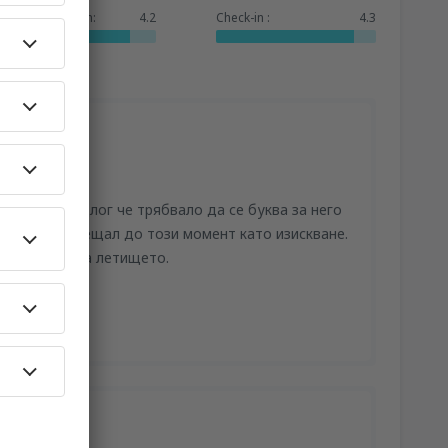
Dienstleistungen:
4.2
Check-in :
4.3
то под предлог че трябвало да се буква за него
не го бях срещал до този момент като изискване.
изисквания на летището.