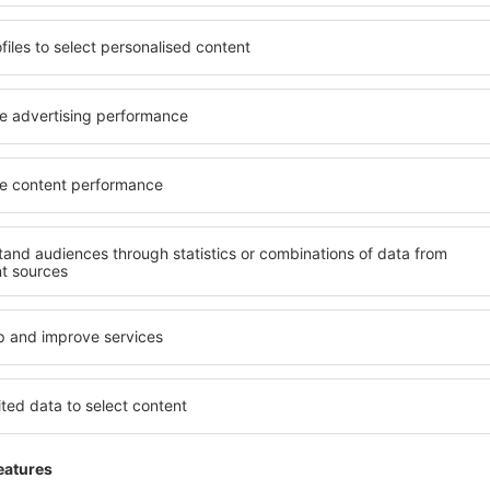
Good
,
3
Einzelheiten
025
Не бях допуснат до лаунджа на летище
поне 6 часа предварително. Това също 
А от къде аз мога да знам за подобни 
Hilfreich!
Positiv
5