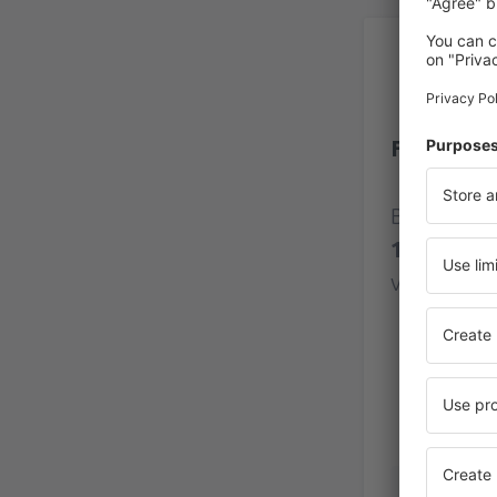
Be
Flughafen
Bewertung
109 Bewe
verifizier
Terence