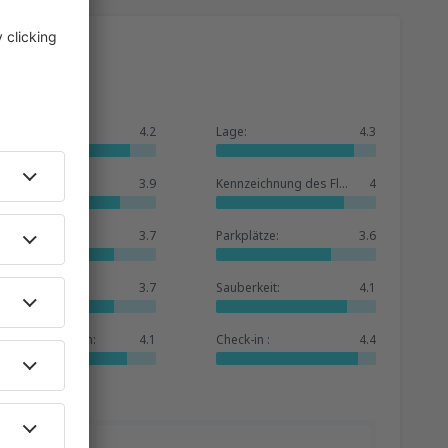
Allgemein:
4.2
Lage:
4.3
Warteraum:
3.9
Kennzeichnung des Flughafens:
4
Geschäfte:
3.7
Parkplätze:
3.6
Hotelbasis:
3.7
Sauberkeit:
4.1
Dienstleistungen:
4.1
Check-in :
4.4