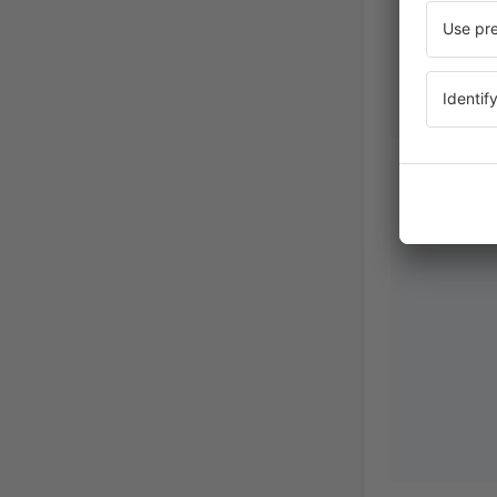
Samanth
Verenigd
Dezember 2