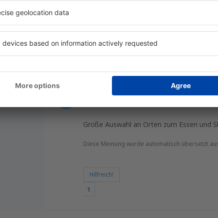
Hilfreich!
1
a
Flughafen London City
 Koninkrijk,
5
Einzelheiten
019
Große Auswahl an Orten zum Essen und Sho
Diese Meinung wurde automatisch übersetzt au
Hilfreich!
1