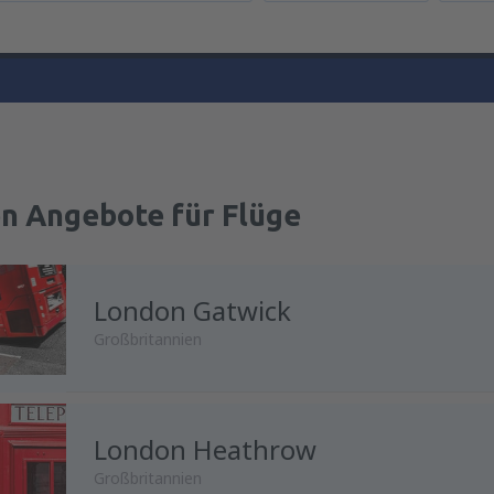
en Angebote für Flüge
London Gatwick
Großbritannien
London Heathrow
von
Wien, Schwechat
(VIE)
Großbritannien