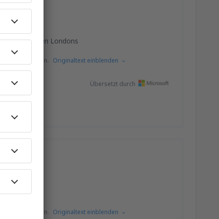
 aus dem Westen Londons
s dem Englischen.
Originaltext einblenden
Übersetzt durch
it Handgepäck
s dem Englischen.
Originaltext einblenden