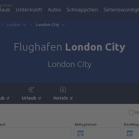
g+Hotel
laub
Unterkunft
Autos
Schnäppchen
Sehenswürdigk
London
London City
Flughafen
London City
London City
ub
Urlaub
Hotels
Ho
ach
Abflugdatum
Rückflu