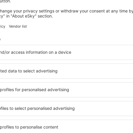
wertungen
 London City
4
 auf der Grundlage von
rtungen
der
ten Nutzer