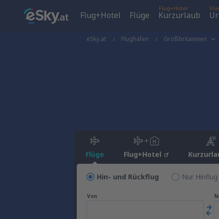
Flug+Hotel
Flu
Flug+Hotel
Flüge
Kurzurlaub
Ur
eSky.at
Flughäfen
Großbritannien
Flüge
Flug+Hotel
Kurzurla
Hin- und Rückflug
Nur Hinflug
Von
N