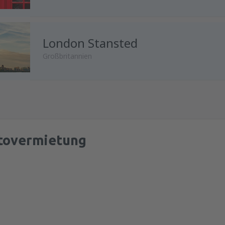
von
Innsbruck, Kranebitten
(I
London Stansted
Großbritannien
von
Salzburg, W. A. Mozart
(S
von
Salzburg, W. A. Mozart
(S
tovermietung
von
Wien, Schwechat
(VIE)
von
Klagenfurt, Klagenfurt Air
von
Linz, Blue Danube
(LNZ)