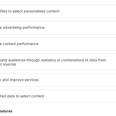
Wochenendausflug
 Koninkrijk,
3.9
Einzelheiten
Flughafen in Ordnung, schwer erreichbar
Diese Meinung wurde automatisch übersetzt au
Hilfreich!
1
Excellent
 Koninkrijk,
4.8
Einzelheiten
Sicherheit ein bisschen über dem Gipfel m
Diese Meinung wurde automatisch übersetzt au