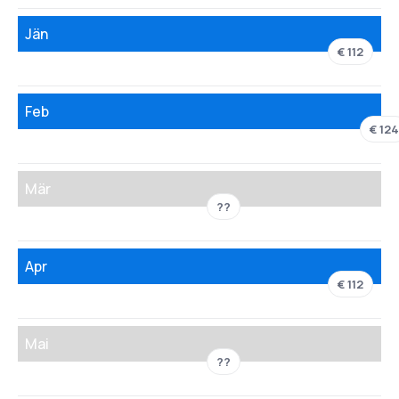
Jän
€ 112
Feb
€ 12
Mär
??
Apr
€ 112
Mai
??