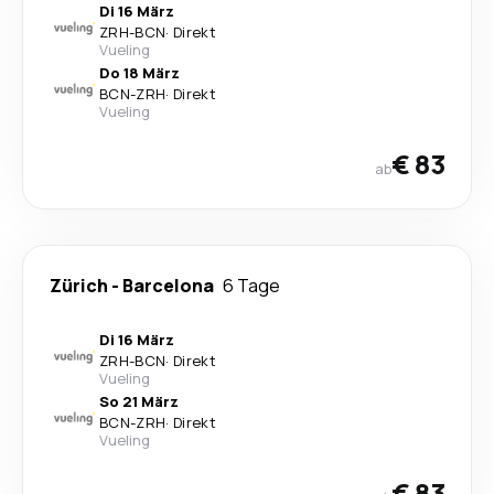
Di 16 März
ZRH
-
BCN
·
Direkt
Vueling
Do 18 März
BCN
-
ZRH
·
Direkt
Vueling
€ 83
ab
Zürich
-
Barcelona
6 Tage
Di 16 März
ZRH
-
BCN
·
Direkt
Vueling
So 21 März
BCN
-
ZRH
·
Direkt
Vueling
€ 83