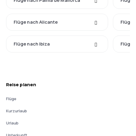
Flüge nach Palma de Mallorca
Flüge 
Flüge nach Alicante
Flüge 
Flüge nach Ibiza
Flüge 
Reise planen
Flüge
Kurzurlaub
Urlaub
Unterkunft