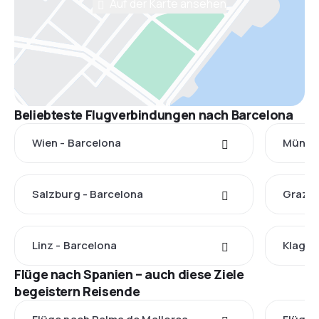
Auf der Karte ansehen
Beliebteste Flugverbindungen nach Barcelona
Wien - Barcelona
Münche
Salzburg - Barcelona
Graz -
Linz - Barcelona
Klagen
Flüge nach Spanien – auch diese Ziele
begeistern Reisende