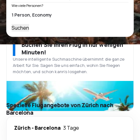
Wie viele Personen?
Suchen
Buchen Sie Ihren Flug in nur wenigen
Minuten!
Unsere intelligente Suchmaschine übernimmt die ganze
Arbeit für Sie. Sagen Sie uns einfach, wohin Sie fliegen
möchten, und schon kann’s losgehen.
Spezielle Flugangebote von Zürich nach
Barcelona
Zürich
-
Barcelona
3 Tage