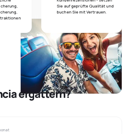
zliche
Kundenrezensionen - setzen
icherung,
Sie auf geprüfte Qualität und
icherung,
buchen Sie mit Vertrauen.
traktionen
cia ergattern?
monat