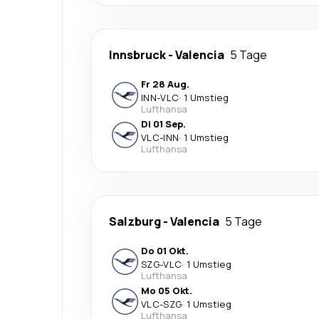
Innsbruck
-
Valencia
5 Tage
Fr 28 Aug.
INN
-
VLC
·
1 Umstieg
Lufthansa
Di 01 Sep.
VLC
-
INN
·
1 Umstieg
Lufthansa
Salzburg
-
Valencia
5 Tage
Do 01 Okt.
SZG
-
VLC
·
1 Umstieg
Lufthansa
Mo 05 Okt.
VLC
-
SZG
·
1 Umstieg
Lufthansa