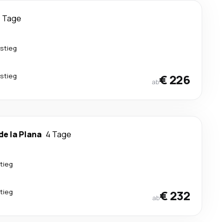
 Tage
stieg
stieg
€ 226
ab
de la Plana
4 Tage
tieg
tieg
€ 232
ab