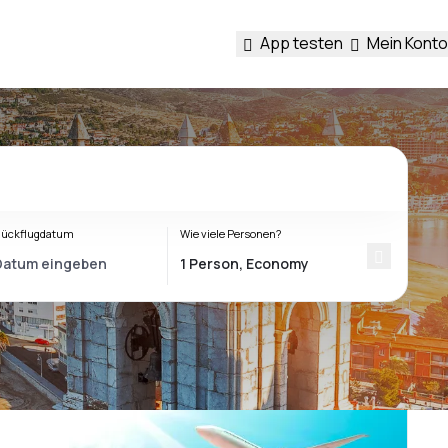
App testen
Mein Konto
ückflugdatum
Wie viele Personen?