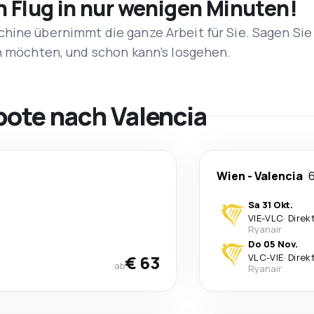
n Flug in nur wenigen Minuten!
hine übernimmt die ganze Arbeit für Sie. Sagen Sie
en möchten, und schon kann’s losgehen.
bote nach Valencia
Wien
-
Valencia
Sa 31 Okt.
VIE
-
VLC
·
Direk
Ryanair
Do 05 Nov.
€ 63
VLC
-
VIE
·
Direk
ab
Ryanair