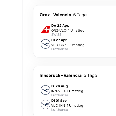
Graz
-
Valencia
6 Tage
Do 22 Apr.
GRZ
-
VLC
·
1 Umstieg
SWISS
Di 27 Apr.
VLC
-
GRZ
·
1 Umstieg
Lufthansa
Innsbruck
-
Valencia
5 Tage
Fr 28 Aug.
INN
-
VLC
·
1 Umstieg
Lufthansa
Di 01 Sep.
VLC
-
INN
·
1 Umstieg
Lufthansa