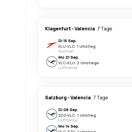
Klagenfurt
-
Valencia
7 Tage
Di 15 Sep.
KLU
-
VLC
·
1 Umstieg
Austrian
Mo 21 Sep.
VLC
-
KLU
·
2 Umstiege
Lufthansa
Salzburg
-
Valencia
7 Tage
Di 08 Sep.
SZG
-
VLC
·
1 Umstieg
Lufthansa
Mo 14 Sep.
VLC
-
SZG
·
1 Umstieg