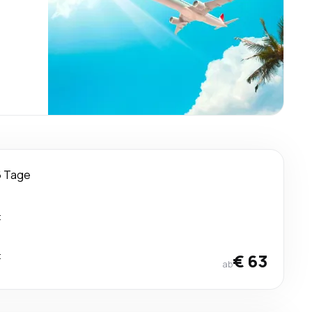
6 Tage
t
t
€ 63
ab