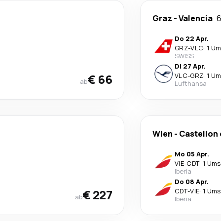
Graz
-
Valencia
6
Do 22 Apr.
GRZ
-
VLC
·
1 Um
SWISS
Di 27 Apr.
€ 66
VLC
-
GRZ
·
1 Um
ab
Lufthansa
Wien
-
Castellon 
Mo 05 Apr.
VIE
-
CDT
·
1 Ums
Iberia
Do 08 Apr.
€ 227
CDT
-
VIE
·
1 Ums
ab
Iberia