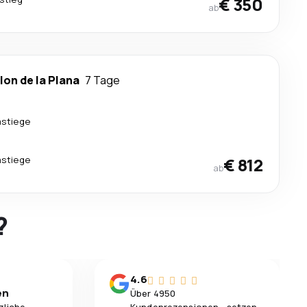
€ 350
ab
lon de la Plana
7 Tage
stiege
stiege
€ 812
ab
?
4.6
en
Über 4950