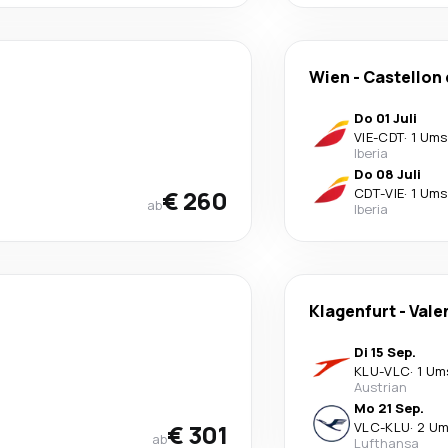
Wien
-
Castellon 
Do 01 Juli
VIE
-
CDT
·
1 Ums
Iberia
Do 08 Juli
€ 260
CDT
-
VIE
·
1 Ums
ab
Iberia
Klagenfurt
-
Vale
Di 15 Sep.
KLU
-
VLC
·
1 Um
Austrian
Mo 21 Sep.
€ 301
VLC
-
KLU
·
2 Um
ab
Lufthansa