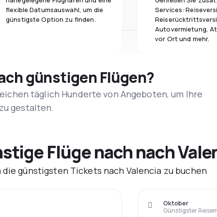
nahegelegene Flughäfen und eine
Genießen Sie zusät
flexible Datumsauswahl, um die
Services: Reisevers
günstigste Option zu finden.
Reiserücktrittsvers
Autovermietung, At
vor Ort und mehr.
nach günstigen Flügen?
rgleichen täglich Hunderte von Angeboten, um Ihre
zu gestalten.
tige Flüge nach nach Valen
m die günstigsten Tickets nach Valencia zu buchen
Oktober
Günstigster Reise