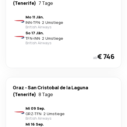
(Tenerife)
7 Tage
Mo 11 Jän.
INN
-
TFN
·
2 Umstiege
British Airways
So 17 Jän.
TFN
-
INN
·
2 Umstiege
British Airways
€ 746
ab
Graz
-
San Cristobal de la Laguna
(Tenerife)
8 Tage
Mi 09 Sep.
GRZ
-
TFN
·
2 Umstiege
British Airways
Mi 16 Sep.