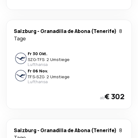
Salzburg
-
Granadilla de Abona (Tenerife)
8
Tage
Fr 30 Okt.
SZG
-
TFS
·
2 Umstiege
Lufthansa
Fr 06 Nov.
TFS
-
SZG
·
2 Umstiege
Lufthansa
€ 302
ab
Salzburg
-
Granadilla de Abona (Tenerife)
8
Tage