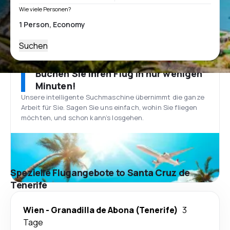
Wie viele Personen?
Suchen
Buchen Sie Ihren Flug in nur wenigen
Minuten!
Unsere intelligente Suchmaschine übernimmt die ganze
Arbeit für Sie. Sagen Sie uns einfach, wohin Sie fliegen
möchten, und schon kann’s losgehen.
Spezielle Flugangebote to Santa Cruz de
Tenerife
Wien
-
Granadilla de Abona (Tenerife)
3
Tage