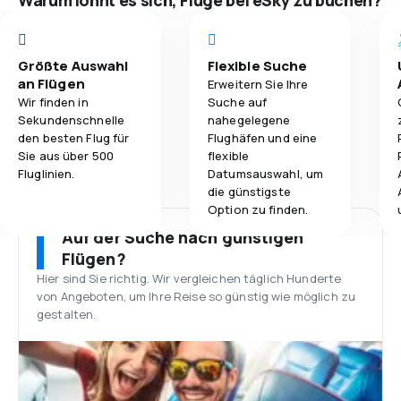
Warum lohnt es sich, Flüge bei eSky zu buchen?
Größte Auswahl
Flexible Suche
an Flügen
Erweitern Sie Ihre
Wir finden in
Suche auf
Sekundenschnelle
nahegelegene
den besten Flug für
Flughäfen und eine
Sie aus über 500
flexible
Fluglinien.
Datumsauswahl, um
die günstigste
Option zu finden.
Auf der Suche nach günstigen
Flügen?
Hier sind Sie richtig. Wir vergleichen täglich Hunderte
von Angeboten, um Ihre Reise so günstig wie möglich zu
gestalten.