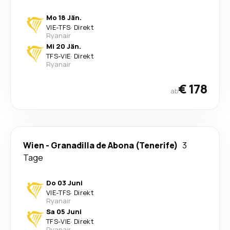
Mo 18 Jän.
VIE
-
TFS
·
Direkt
Ryanair
Mi 20 Jän.
TFS
-
VIE
·
Direkt
Ryanair
€ 178
ab
Wien
-
Granadilla de Abona (Tenerife)
3
Tage
Do 03 Juni
VIE
-
TFS
·
Direkt
Ryanair
Sa 05 Juni
TFS
-
VIE
·
Direkt
Ryanair