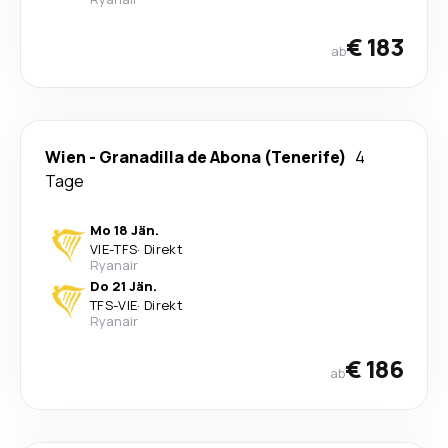
€ 183
ab
Wien
-
Granadilla de Abona (Tenerife)
4
Tage
Mo 18 Jän.
VIE
-
TFS
·
Direkt
Ryanair
Do 21 Jän.
TFS
-
VIE
·
Direkt
Ryanair
€ 186
ab