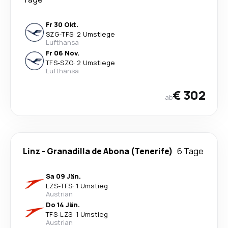
Fr 30 Okt.
SZG
-
TFS
·
2 Umstiege
Lufthansa
Fr 06 Nov.
TFS
-
SZG
·
2 Umstiege
Lufthansa
€ 302
ab
Linz
-
Granadilla de Abona (Tenerife)
6 Tage
Sa 09 Jän.
LZS
-
TFS
·
1 Umstieg
Austrian
Do 14 Jän.
TFS
-
LZS
·
1 Umstieg
Austrian