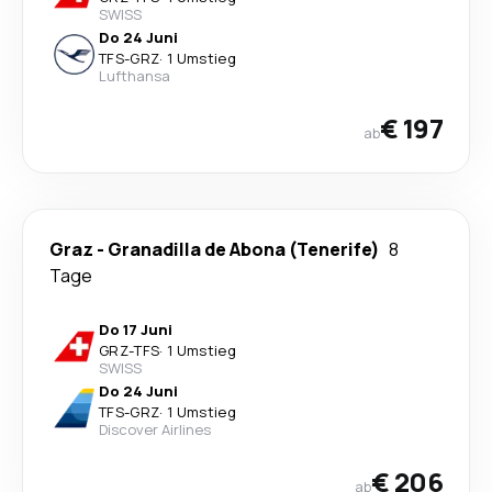
SWISS
Do 24 Juni
TFS
-
GRZ
·
1 Umstieg
Lufthansa
€ 197
ab
Graz
-
Granadilla de Abona (Tenerife)
8
Tage
Do 17 Juni
GRZ
-
TFS
·
1 Umstieg
SWISS
Do 24 Juni
TFS
-
GRZ
·
1 Umstieg
Discover Airlines
€ 206
ab