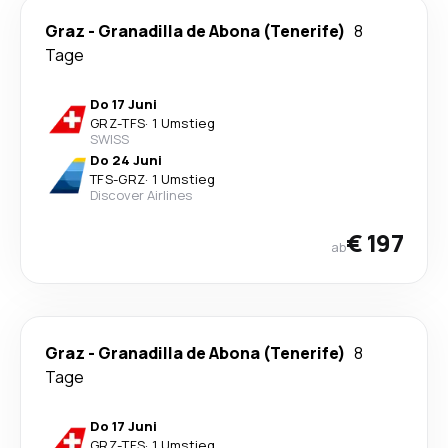
Graz
-
Granadilla de Abona (Tenerife)
8
Tage
Do 17 Juni
GRZ
-
TFS
·
1 Umstieg
SWISS
Do 24 Juni
TFS
-
GRZ
·
1 Umstieg
Discover Airlines
€ 197
ab
Graz
-
Granadilla de Abona (Tenerife)
8
Tage
Do 17 Juni
GRZ
-
TFS
·
1 Umstieg