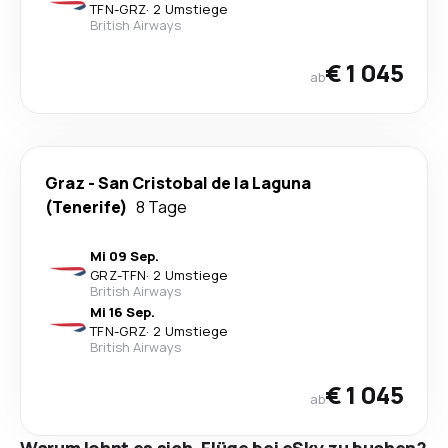
TFN
-
GRZ
·
2 Umstiege
British Airways
€ 1 045
ab
Graz
-
San Cristobal de la Laguna
(Tenerife)
8 Tage
Mi 09 Sep.
GRZ
-
TFN
·
2 Umstiege
British Airways
Mi 16 Sep.
TFN
-
GRZ
·
2 Umstiege
British Airways
€ 1 045
ab