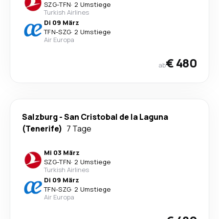
SZG
-
TFN
·
2 Umstiege
Turkish Airlines
Di 09 März
TFN
-
SZG
·
2 Umstiege
Air Europa
€ 480
ab
Salzburg
-
San Cristobal de la Laguna
(Tenerife)
7 Tage
Mi 03 März
SZG
-
TFN
·
2 Umstiege
Turkish Airlines
Di 09 März
TFN
-
SZG
·
2 Umstiege
Air Europa