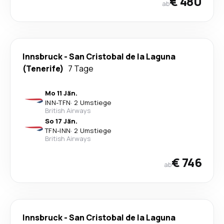
€ 480
ab
Innsbruck
-
San Cristobal de la Laguna
(Tenerife)
7 Tage
Mo 11 Jän.
INN
-
TFN
·
2 Umstiege
British Airways
So 17 Jän.
TFN
-
INN
·
2 Umstiege
British Airways
€ 746
ab
Innsbruck
-
San Cristobal de la Laguna