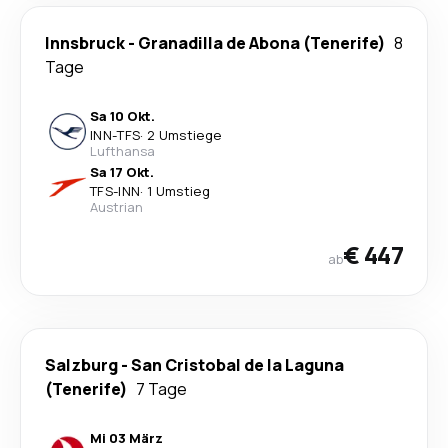
Innsbruck
-
Granadilla de Abona (Tenerife)
8
Tage
Sa 10 Okt.
INN
-
TFS
·
2 Umstiege
Lufthansa
Sa 17 Okt.
TFS
-
INN
·
1 Umstieg
Austrian
€ 447
ab
Salzburg
-
San Cristobal de la Laguna
(Tenerife)
7 Tage
Mi 03 März