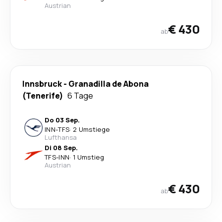
Austrian
€ 430
ab
Innsbruck
-
Granadilla de Abona
(Tenerife)
6 Tage
Do 03 Sep.
INN
-
TFS
·
2 Umstiege
Lufthansa
Di 08 Sep.
TFS
-
INN
·
1 Umstieg
Austrian
€ 430
ab