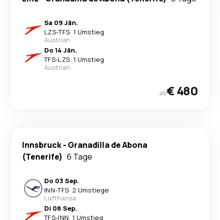
Sa 09 Jän.
LZS
-
TFS
·
1 Umstieg
Austrian
Do 14 Jän.
TFS
-
LZS
·
1 Umstieg
Austrian
€ 480
ab
Innsbruck
-
Granadilla de Abona
(Tenerife)
6 Tage
Do 03 Sep.
INN
-
TFS
·
2 Umstiege
Lufthansa
Di 08 Sep.
TFS
-
INN
·
1 Umstieg