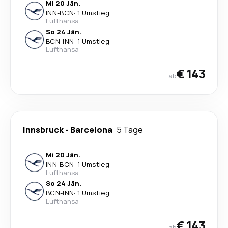
Mi 20 Jän.
INN
-
BCN
·
1 Umstieg
Lufthansa
So 24 Jän.
BCN
-
INN
·
1 Umstieg
Lufthansa
€ 143
ab
Innsbruck
-
Barcelona
5 Tage
Mi 20 Jän.
INN
-
BCN
·
1 Umstieg
Lufthansa
So 24 Jän.
BCN
-
INN
·
1 Umstieg
Lufthansa
€ 143
ab