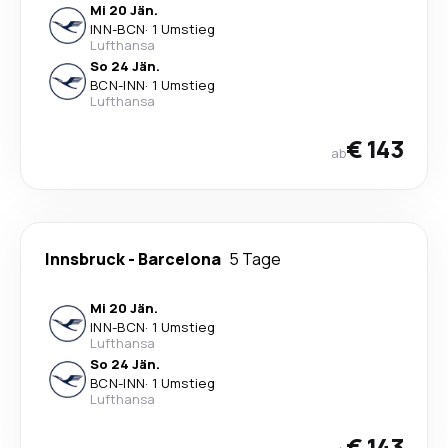
Mi 20 Jän.
INN
-
BCN
·
1 Umstieg
Lufthansa
So 24 Jän.
BCN
-
INN
·
1 Umstieg
Lufthansa
€ 143
ab
Innsbruck
-
Barcelona
5 Tage
Mi 20 Jän.
INN
-
BCN
·
1 Umstieg
Lufthansa
So 24 Jän.
BCN
-
INN
·
1 Umstieg
Lufthansa
€ 143