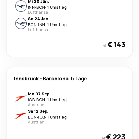
Mi 20 Jän.
INN
-
BCN
·
1 Umstieg
Lufthansa
So 24 Jän.
BCN
-
INN
·
1 Umstieg
Lufthansa
€ 143
ab
Innsbruck
-
Barcelona
6 Tage
Mo 07 Sep.
IOB
-
BCN
·
1 Umstieg
Austrian
Sa 12 Sep.
BCN
-
IOB
·
1 Umstieg
Austrian
€ 223
ab