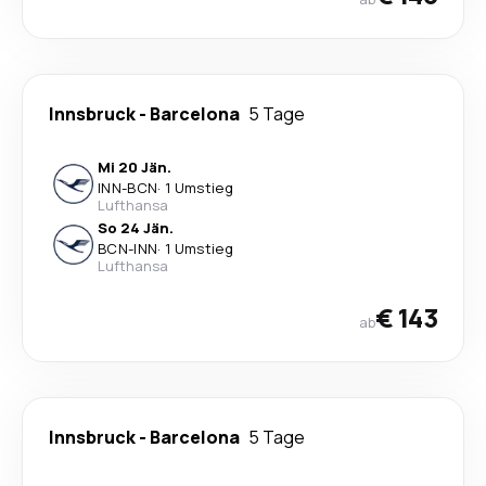
Innsbruck
-
Barcelona
5 Tage
Mi 20 Jän.
INN
-
BCN
·
1 Umstieg
Lufthansa
So 24 Jän.
BCN
-
INN
·
1 Umstieg
Lufthansa
€ 143
ab
Innsbruck
-
Barcelona
5 Tage