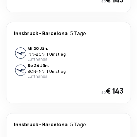
ab
Innsbruck
-
Barcelona
5 Tage
Mi 20 Jän.
INN
-
BCN
·
1 Umstieg
Lufthansa
So 24 Jän.
BCN
-
INN
·
1 Umstieg
Lufthansa
€ 143
ab
Innsbruck
-
Barcelona
5 Tage