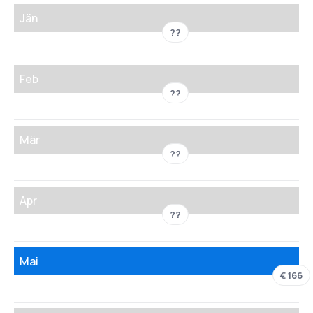
Jän
??
Feb
??
Mär
??
Apr
??
Mai
€ 166