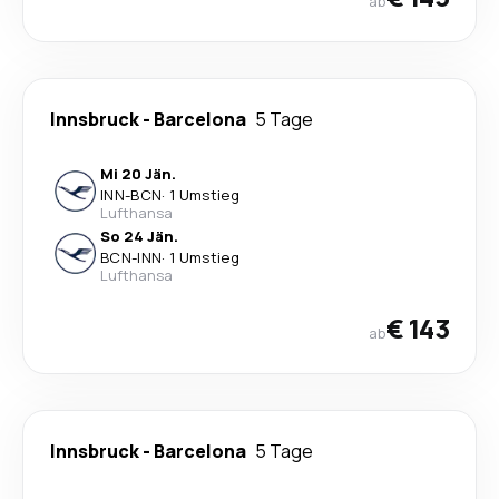
ab
Innsbruck
-
Barcelona
5 Tage
Mi 20 Jän.
INN
-
BCN
·
1 Umstieg
Lufthansa
So 24 Jän.
BCN
-
INN
·
1 Umstieg
Lufthansa
€ 143
ab
Innsbruck
-
Barcelona
5 Tage