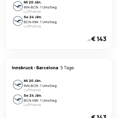
Mi 20 Jän.
INN
-
BCN
·
1 Umstieg
Lufthansa
So 24 Jän.
BCN
-
INN
·
1 Umstieg
Lufthansa
€ 143
ab
Innsbruck
-
Barcelona
5 Tage
Mi 20 Jän.
INN
-
BCN
·
1 Umstieg
Lufthansa
So 24 Jän.
BCN
-
INN
·
1 Umstieg
Lufthansa
€ 143