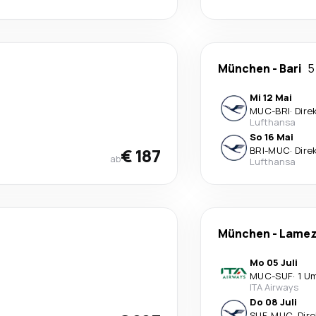
München
-
Bari
5
Mi 12 Mai
MUC
-
BRI
·
Dire
Lufthansa
So 16 Mai
€ 187
BRI
-
MUC
·
Dire
ab
Lufthansa
München
-
Lamez
Mo 05 Juli
MUC
-
SUF
·
1 U
ITA Airways
Do 08 Juli
SUF
-
MUC
·
Dire