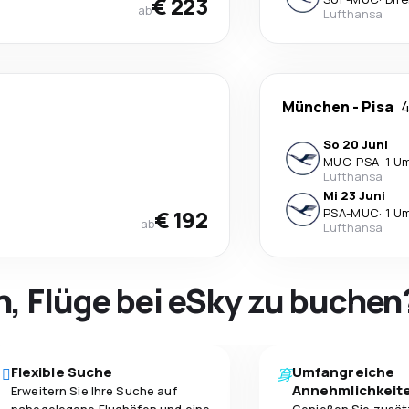
€ 223
ab
Lufthansa
München
-
Pisa
4
So 20 Juni
MUC
-
PSA
·
1 U
Lufthansa
Mi 23 Juni
€ 192
PSA
-
MUC
·
1 U
ab
Lufthansa
h, Flüge bei eSky zu buchen
Flexible Suche
Umfangreiche
Annehmlichkeit
Erweitern Sie Ihre Suche auf