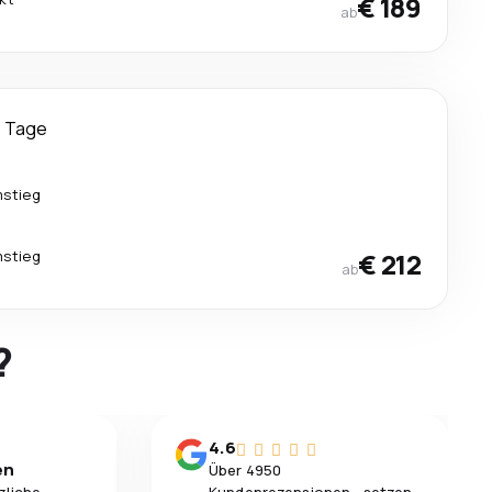
€ 189
ab
 Tage
mstieg
mstieg
€ 212
ab
?
4.6
en
Über 4950