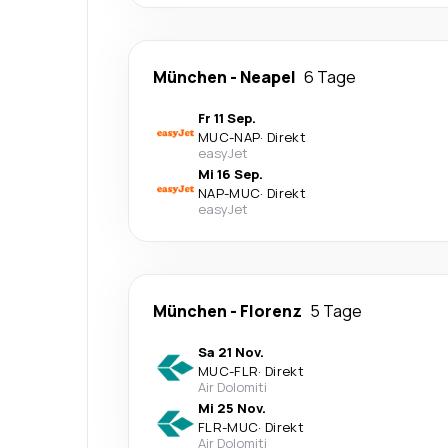
München
-
Neapel
6 Tage
Fr 11 Sep.
MUC
-
NAP
·
Direkt
easyJet
Mi 16 Sep.
NAP
-
MUC
·
Direkt
easyJet
München
-
Florenz
5 Tage
Sa 21 Nov.
MUC
-
FLR
·
Direkt
Air Dolomiti
Mi 25 Nov.
FLR
-
MUC
·
Direkt
Air Dolomiti