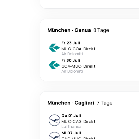
München
-
Genua
8 Tage
Fr 23 Juli
MUC
-
GOA
·
Direkt
Air Dolomiti
Fr 30 Juli
GOA
-
MUC
·
Direkt
Air Dolomiti
München
-
Cagliari
7 Tage
Do 01 Juli
MUC
-
CAG
·
Direkt
Lufthansa
Mi 07 Juli
CAG
-
MUC
·
Direkt