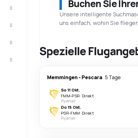
Buchen Sie Ihre
Schnäppchen
Unsere intelligente Suchmasc
uns einfach, wohin Sie flieg
Vervollständigen
Sie die Reise
Inspirationen
und
Spezielle Flugange
Ratschläge
Kundenservice
Memmingen
-
Pescara
5 Tage
So 11 Okt.
FMM
-
PSR
·
Direkt
Ryanair
Do 15 Okt.
PSR
-
FMM
·
Direkt
Ryanair