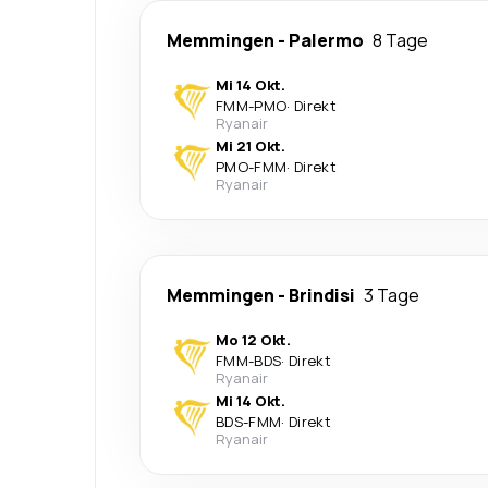
Memmingen
-
Palermo
8 Tage
Mi 14 Okt.
FMM
-
PMO
·
Direkt
Ryanair
Mi 21 Okt.
PMO
-
FMM
·
Direkt
Ryanair
Memmingen
-
Brindisi
3 Tage
Mo 12 Okt.
FMM
-
BDS
·
Direkt
Ryanair
Mi 14 Okt.
BDS
-
FMM
·
Direkt
Ryanair