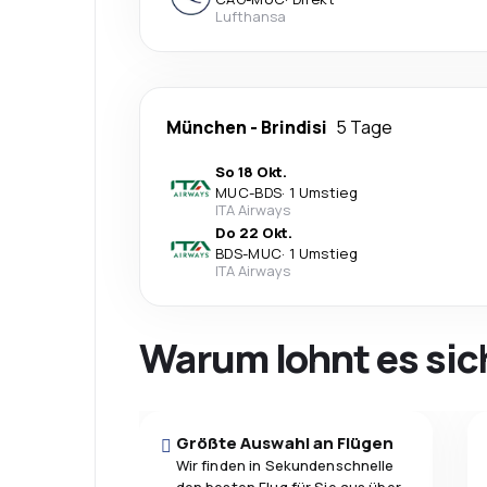
Lufthansa
München
-
Brindisi
5 Tage
So 18 Okt.
MUC
-
BDS
·
1 Umstieg
ITA Airways
Do 22 Okt.
BDS
-
MUC
·
1 Umstieg
ITA Airways
Warum lohnt es sic
Größte Auswahl an Flügen
Wir finden in Sekundenschnelle