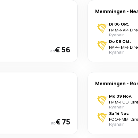
Memmingen
-
Ne
Di 06 Okt.
FMM
-
NAP
·
Dire
Ryanair
Do 08 Okt.
€ 56
NAP
-
FMM
·
Dire
ab
Ryanair
Memmingen
-
Ro
Mo 09 Nov.
FMM
-
FCO
·
Dir
Ryanair
Sa 14 Nov.
€ 75
FCO
-
FMM
·
Dir
ab
Ryanair