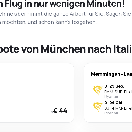
n Flug in nur wenigen Minuten!
hine übernimmt die ganze Arbeit für Sie. Sagen Sie
en möchten, und schon kann’s losgehen.
bote von München nach Ital
Memmingen
-
La
Di 29 Sep.
FMM
-
SUF
·
Dire
Ryanair
Di 06 Okt.
€ 44
SUF
-
FMM
·
Dire
ab
Ryanair