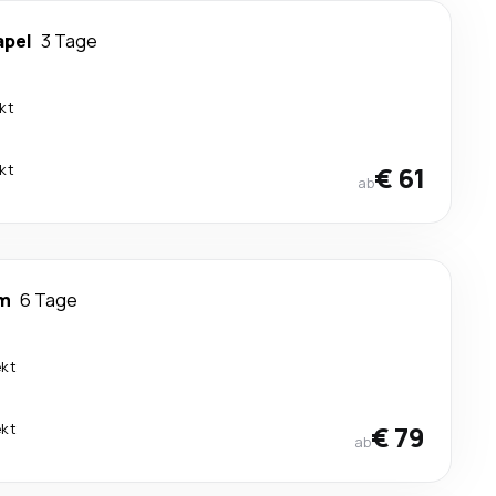
apel
3 Tage
kt
kt
€ 61
ab
m
6 Tage
ekt
ekt
€ 79
ab