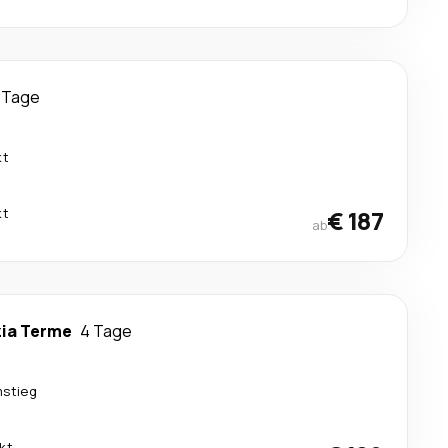
 Tage
kt
kt
€ 187
ab
ia Terme
4 Tage
mstieg
kt