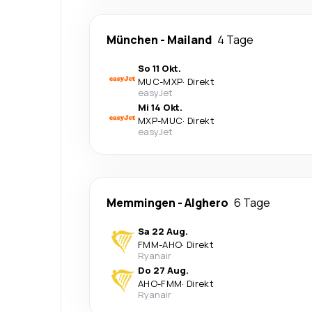
München
-
Mailand
4 Tage
So 11 Okt.
MUC
-
MXP
·
Direkt
easyJet
Mi 14 Okt.
MXP
-
MUC
·
Direkt
easyJet
Memmingen
-
Alghero
6 Tage
Sa 22 Aug.
FMM
-
AHO
·
Direkt
Ryanair
Do 27 Aug.
AHO
-
FMM
·
Direkt
Ryanair