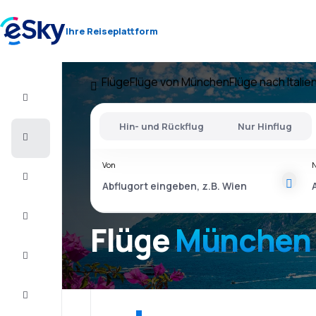
Ihre Reiseplattform
Flüge
Flüge von München
Flüge nach Italie
Flug+Hotel
Hin- und Rückflug
Nur Hinflug
Flüge
Von
Urlaub
Last
Minute
Flüge
München I
Kurzurlaub
Unterkunft