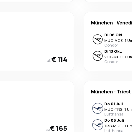
München
-
Vened
Di 06 Okt.
MUC
-
VCE
·
1 U
Condor
Di 13 Okt.
€ 114
VCE
-
MUC
·
1 U
ab
Condor
München
-
Triest
Do 01 Juli
MUC
-
TRS
·
1 U
Lufthansa
Do 08 Juli
€ 165
TRS
-
MUC
·
1 U
ab
Lufthansa