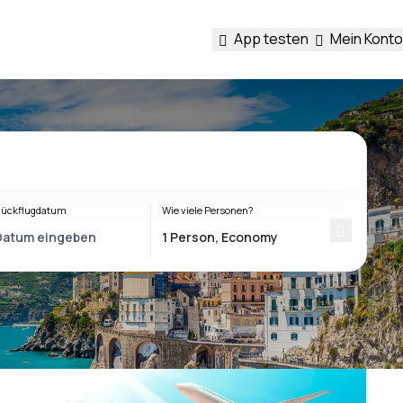
App testen
Mein Konto
ückflugdatum
Wie viele Personen?