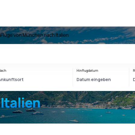
n
Flüge von München nach Italien
Nach
Hinflugdatum
R
talien