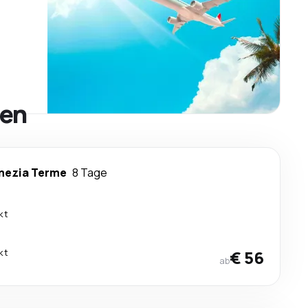
ien
mezia Terme
8 Tage
kt
kt
€ 56
ab