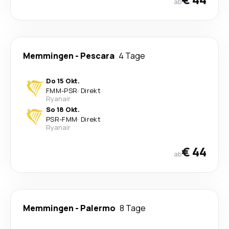
ab
Memmingen
-
Pescara
4 Tage
Do 15 Okt.
FMM
-
PSR
·
Direkt
Ryanair
So 18 Okt.
PSR
-
FMM
·
Direkt
Ryanair
€ 44
ab
Memmingen
-
Palermo
8 Tage