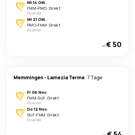
Mi 14 Okt.
FMM
-
PMO
·
Direkt
Ryanair
Mi 21 Okt.
PMO
-
FMM
·
Direkt
Ryanair
€ 50
ab
Memmingen
-
Lamezia Terme
7 Tage
Fr 06 Nov.
FMM
-
SUF
·
Direkt
Ryanair
Do 12 Nov.
SUF
-
FMM
·
Direkt
Ryanair
€ 54