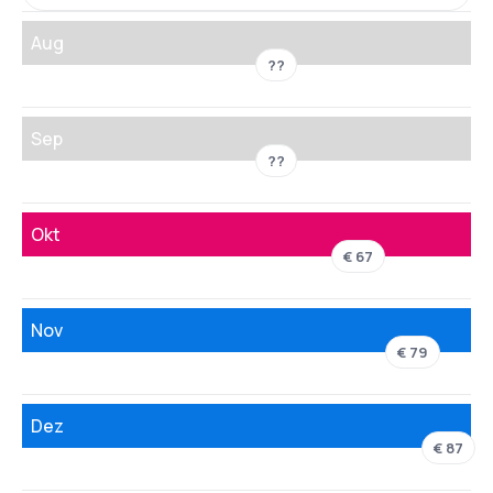
Aug
??
Sep
??
Okt
€ 67
Nov
€ 79
Dez
€ 87