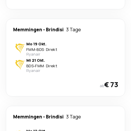
Memmingen
-
Brindisi
3 Tage
Mo 19 Okt.
FMM
-
BDS
·
Direkt
Ryanair
Mi 21 Okt.
BDS
-
FMM
·
Direkt
Ryanair
€ 73
ab
Memmingen
-
Brindisi
3 Tage