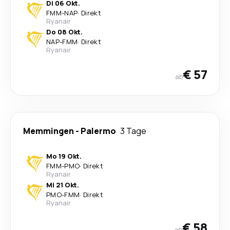
Di 06 Okt.
FMM
-
NAP
·
Direkt
Ryanair
Do 08 Okt.
NAP
-
FMM
·
Direkt
Ryanair
€ 57
ab
Memmingen
-
Palermo
3 Tage
Mo 19 Okt.
FMM
-
PMO
·
Direkt
Ryanair
Mi 21 Okt.
PMO
-
FMM
·
Direkt
Ryanair
€ 58
ab