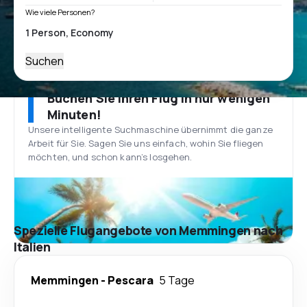
Wie viele Personen?
Suchen
Buchen Sie Ihren Flug in nur wenigen
Minuten!
Unsere intelligente Suchmaschine übernimmt die ganze
Arbeit für Sie. Sagen Sie uns einfach, wohin Sie fliegen
möchten, und schon kann’s losgehen.
Spezielle Flugangebote von Memmingen nach
Italien
Memmingen
-
Pescara
5 Tage