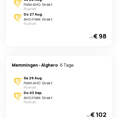
FMM
-
AHO
·
Direkt
Ryanair
Do 27 Aug.
AHO
-
FMM
·
Direkt
Ryanair
€ 98
ab
Memmingen
-
Alghero
6 Tage
Sa 29 Aug.
FMM
-
AHO
·
Direkt
Ryanair
Do 03 Sep.
AHO
-
FMM
·
Direkt
Ryanair
€ 102
ab