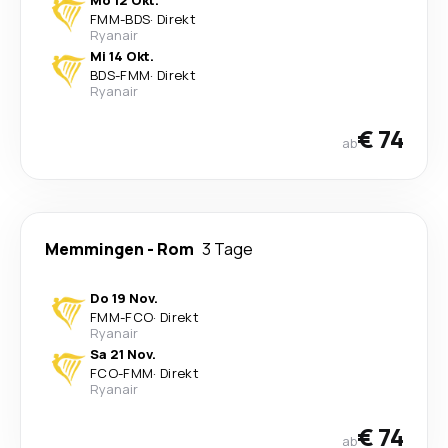
Mo 12 Okt.
FMM
-
BDS
·
Direkt
Ryanair
Mi 14 Okt.
BDS
-
FMM
·
Direkt
Ryanair
€ 74
ab
Memmingen
-
Rom
3 Tage
Do 19 Nov.
FMM
-
FCO
·
Direkt
Ryanair
Sa 21 Nov.
FCO
-
FMM
·
Direkt
Ryanair
€ 74
ab