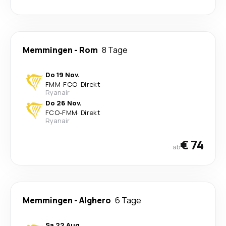
Memmingen
-
Rom
8 Tage
Do 19 Nov.
FMM
-
FCO
·
Direkt
Ryanair
Do 26 Nov.
FCO
-
FMM
·
Direkt
Ryanair
€ 74
ab
Memmingen
-
Alghero
6 Tage
Sa 22 Aug.