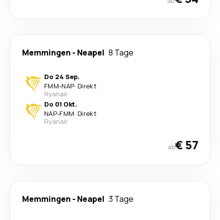
ab
Memmingen
-
Neapel
8 Tage
Do 24 Sep.
FMM
-
NAP
·
Direkt
Ryanair
Do 01 Okt.
NAP
-
FMM
·
Direkt
Ryanair
€ 57
ab
Memmingen
-
Neapel
3 Tage