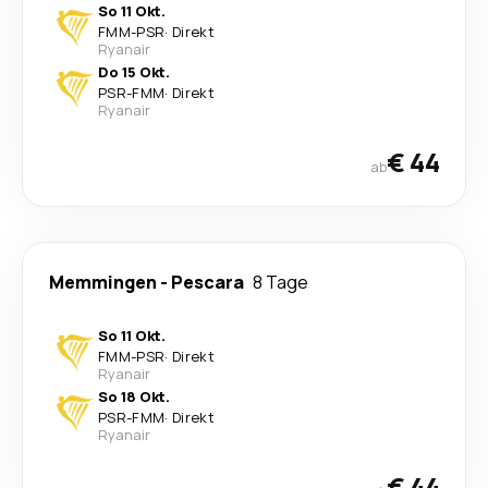
So 11 Okt.
FMM
-
PSR
·
Direkt
Ryanair
Do 15 Okt.
PSR
-
FMM
·
Direkt
Ryanair
€ 44
ab
Memmingen
-
Pescara
8 Tage
So 11 Okt.
FMM
-
PSR
·
Direkt
Ryanair
So 18 Okt.
PSR
-
FMM
·
Direkt
Ryanair
€ 44