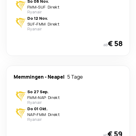
So 08 Nov.
FMM
-
SUF
·
Direkt
Ryanair
Do 12 Nov.
SUF
-
FMM
·
Direkt
Ryanair
€ 58
ab
Memmingen
-
Neapel
5 Tage
So 27 Sep.
FMM
-
NAP
·
Direkt
Ryanair
Do 01 Okt.
NAP
-
FMM
·
Direkt
Ryanair
€ 59
ab