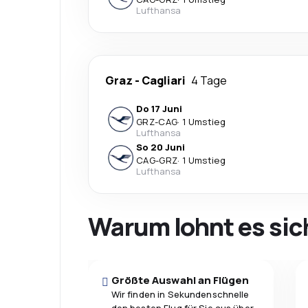
Lufthansa
Graz
-
Cagliari
4 Tage
Do 17 Juni
GRZ
-
CAG
·
1 Umstieg
Lufthansa
So 20 Juni
CAG
-
GRZ
·
1 Umstieg
Lufthansa
Warum lohnt es sic
Größte Auswahl an Flügen
Wir finden in Sekundenschnelle