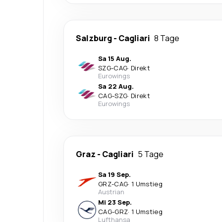
Salzburg
-
Cagliari
8 Tage
Sa 15 Aug.
SZG
-
CAG
·
Direkt
Eurowings
Sa 22 Aug.
CAG
-
SZG
·
Direkt
Eurowings
Graz
-
Cagliari
5 Tage
Sa 19 Sep.
GRZ
-
CAG
·
1 Umstieg
Austrian
Mi 23 Sep.
CAG
-
GRZ
·
1 Umstieg
Lufthansa