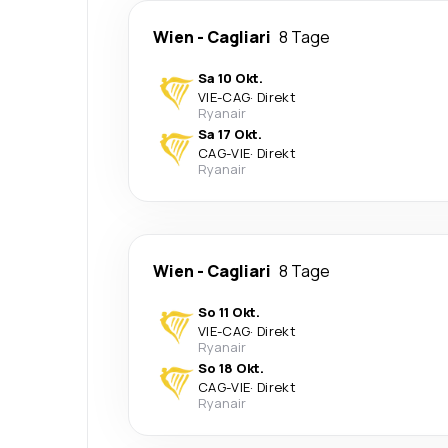
Wien
-
Cagliari
8 Tage
Sa 10 Okt.
VIE
-
CAG
·
Direkt
Ryanair
Sa 17 Okt.
CAG
-
VIE
·
Direkt
Ryanair
Wien
-
Cagliari
8 Tage
So 11 Okt.
VIE
-
CAG
·
Direkt
Ryanair
So 18 Okt.
CAG
-
VIE
·
Direkt
Ryanair