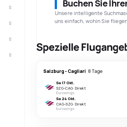
Buchen Sie Ihre
Schnäppchen
Unsere intelligente Suchmasc
uns einfach, wohin Sie flieg
Vervollständigen
Sie die Reise
Inspirationen
und
Spezielle Flugangeb
Ratschläge
Kundenservice
Salzburg
-
Cagliari
8 Tage
Sa 17 Okt.
SZG
-
CAG
·
Direkt
Eurowings
Sa 24 Okt.
CAG
-
SZG
·
Direkt
Eurowings