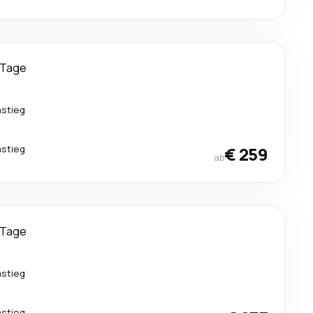
 Tage
mstieg
mstieg
€ 259
ab
 Tage
mstieg
mstieg