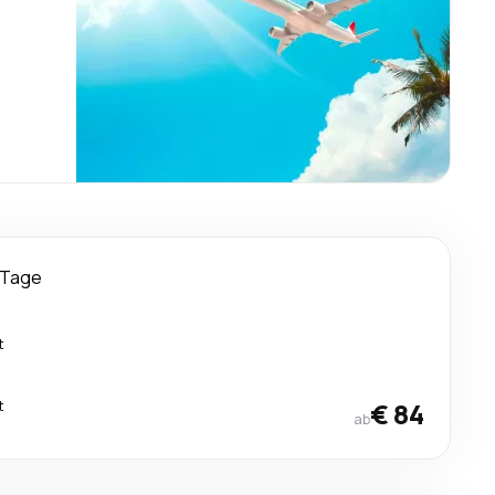
 Tage
t
t
€ 84
ab