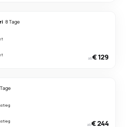
ri
8 Tage
kt
kt
€ 129
ab
 Tage
mstieg
mstieg
€ 244
ab