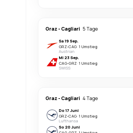
Graz
-
Cagliari
5 Tage
Sa 19 Sep.
GRZ
-
CAG
·
1 Umstieg
Austrian
Mi 23 Sep.
CAG
-
GRZ
·
1 Umstieg
SWISS
Graz
-
Cagliari
4 Tage
Do 17 Juni
GRZ
-
CAG
·
1 Umstieg
Lufthansa
So 20 Juni
CAG
-
GRZ
·
1 Umstieg