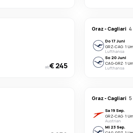
Graz
-
Cagliari
4
Do 17 Juni
GRZ
-
CAG
·
1 U
Lufthansa
So 20 Juni
€ 245
CAG
-
GRZ
·
1 U
ab
Lufthansa
Graz
-
Cagliari
5
Sa 19 Sep.
GRZ
-
CAG
·
1 U
Austrian
Mi 23 Sep.
CAG
-
GRZ
·
1 U