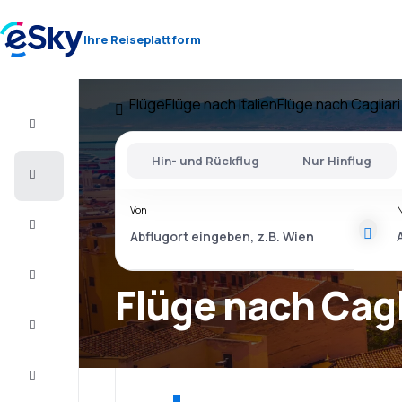
Ihre Reiseplattform
Flüge
Flüge nach Italien
Flüge nach Cagliari
Flug+Hotel
Hin- und Rückflug
Nur Hinflug
Flüge
Von
Urlaub
Last
Minute
Flüge nach Cagl
Kurzurlaub
Unterkunft