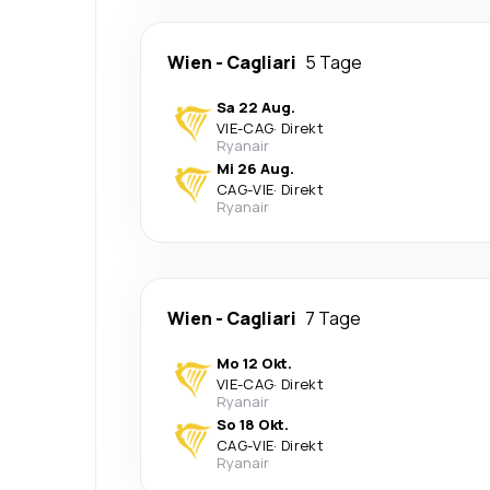
Wien
-
Cagliari
5 Tage
Sa 22 Aug.
VIE
-
CAG
·
Direkt
Ryanair
Mi 26 Aug.
CAG
-
VIE
·
Direkt
Ryanair
Wien
-
Cagliari
7 Tage
Mo 12 Okt.
VIE
-
CAG
·
Direkt
Ryanair
So 18 Okt.
CAG
-
VIE
·
Direkt
Ryanair