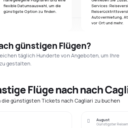
nahegelegene Flughäfen und eine
Genießen Sie zusät
flexible Datumsauswahl, um die
Services: Reisevers
günstigste Option zu finden.
Reiserücktrittsvers
Autovermietung, At
vor Ort und mehr.
nach günstigen Flügen?
rgleichen täglich Hunderte von Angeboten, um Ihre
zu gestalten.
tige Flüge nach nach Cagli
 die günstigsten Tickets nach Cagliari zu buchen
August
Günstigster Reise