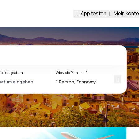
App testen
Mein Konto
ückflugdatum
Wie viele Personen?