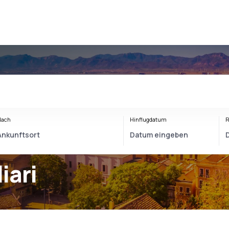
Nach
Hinflugdatum
R
iari