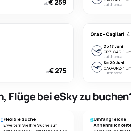
€ 259
ab
Lufthansa
Graz
-
Cagliari
4
Do 17 Juni
GRZ
-
CAG
·
1 U
Lufthansa
So 20 Juni
€ 275
CAG
-
GRZ
·
1 U
ab
Lufthansa
h, Flüge bei eSky zu buchen
Flexible Suche
Umfangreiche
Annehmlichkeit
Erweitern Sie Ihre Suche auf