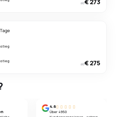
€ 273
ab
 Tage
mstieg
mstieg
€ 275
ab
?
4.6
en
Über 4950