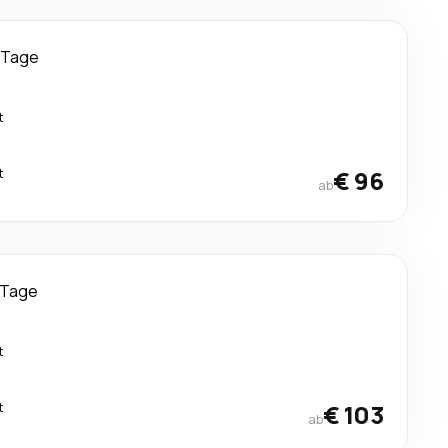
 Tage
t
t
€ 96
ab
 Tage
t
t
€ 103
ab