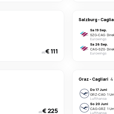
Salzburg
-
Caglia
Sa 19 Sep.
SZG
-
CAG
·
Dire
Eurowings
Sa 26 Sep.
€ 111
CAG
-
SZG
·
Dire
ab
Eurowings
Graz
-
Cagliari
4
Do 17 Juni
GRZ
-
CAG
·
1 U
Lufthansa
So 20 Juni
€ 225
CAG
-
GRZ
·
1 U
ab
Lufthansa