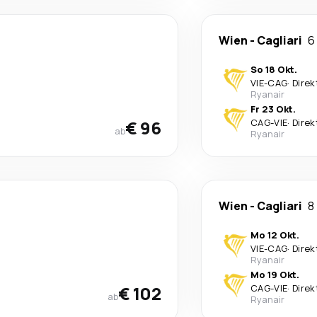
Wien
-
Cagliari
6
So 18 Okt.
VIE
-
CAG
·
Direk
Ryanair
Fr 23 Okt.
€ 96
CAG
-
VIE
·
Direk
ab
Ryanair
Wien
-
Cagliari
8
Mo 12 Okt.
VIE
-
CAG
·
Direk
Ryanair
Mo 19 Okt.
€ 102
CAG
-
VIE
·
Direk
ab
Ryanair