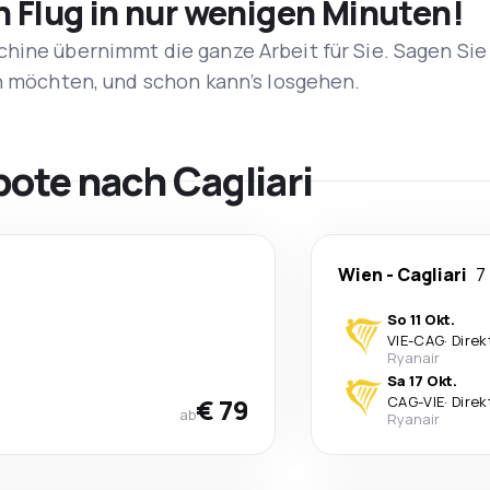
n Flug in nur wenigen Minuten!
hine übernimmt die ganze Arbeit für Sie. Sagen Sie
en möchten, und schon kann’s losgehen.
ote nach Cagliari
Wien
-
Cagliari
7
So 11 Okt.
VIE
-
CAG
·
Direk
Ryanair
Sa 17 Okt.
€ 79
CAG
-
VIE
·
Direk
ab
Ryanair