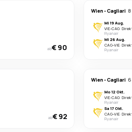
Wien
-
Cagliari
8
Mi 19 Aug.
VIE
-
CAG
·
Direk
Ryanair
Mi 26 Aug.
€ 90
CAG
-
VIE
·
Direk
ab
Ryanair
Wien
-
Cagliari
6
Mo 12 Okt.
VIE
-
CAG
·
Direk
Ryanair
Sa 17 Okt.
€ 92
CAG
-
VIE
·
Direk
ab
Ryanair