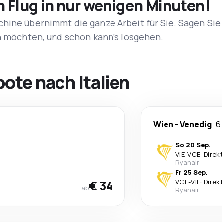
n Flug in nur wenigen Minuten!
hine übernimmt die ganze Arbeit für Sie. Sagen Sie
en möchten, und schon kann’s losgehen.
ote nach Italien
Wien
-
Venedig
6
So 20 Sep.
VIE
-
VCE
·
Direk
Ryanair
Fr 25 Sep.
€ 34
VCE
-
VIE
·
Direk
ab
Ryanair