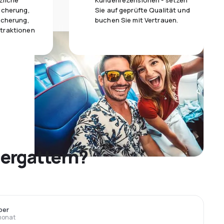
zliche
Kundenrezensionen - setzen
icherung,
Sie auf geprüfte Qualität und
icherung,
buchen Sie mit Vertrauen.
traktionen
ergattern?
ber
monat