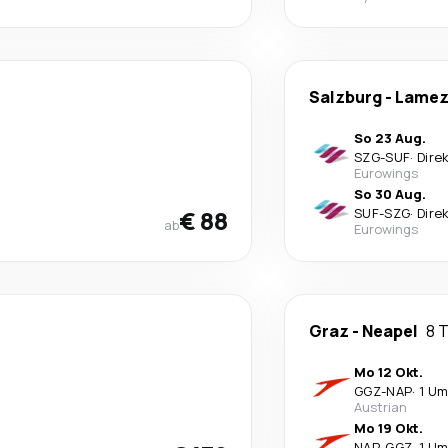
Salzburg
-
Lamez
So 23 Aug.
SZG
-
SUF
·
Dire
Eurowings
So 30 Aug.
€ 88
SUF
-
SZG
·
Dire
ab
Eurowings
Graz
-
Neapel
8 
Mo 12 Okt.
GGZ
-
NAP
·
1 Um
Austrian
Mo 19 Okt.
NAP
-
GGZ
·
1 Um