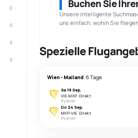
Buchen Sie Ihre
Schnäppchen
Unsere intelligente Suchmasc
uns einfach, wohin Sie flieg
Vervollständigen
Sie die Reise
Inspirationen
und
Spezielle Flugangeb
Ratschläge
Kundenservice
Wien
-
Mailand
6 Tage
Sa 19 Sep.
VIE
-
MXP
·
Direkt
Ryanair
Do 24 Sep.
MXP
-
VIE
·
Direkt
Ryanair