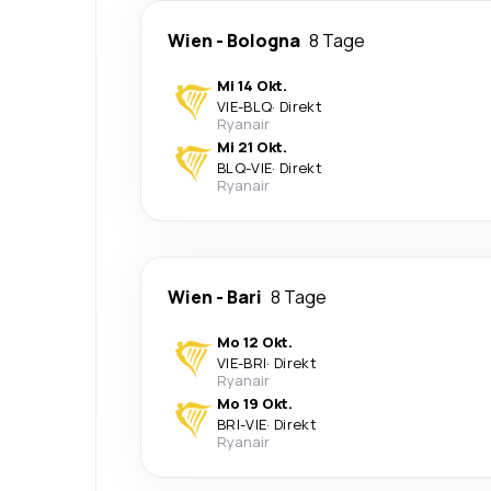
Wien
-
Bologna
8 Tage
Mi 14 Okt.
VIE
-
BLQ
·
Direkt
Ryanair
Mi 21 Okt.
BLQ
-
VIE
·
Direkt
Ryanair
Wien
-
Bari
8 Tage
Mo 12 Okt.
VIE
-
BRI
·
Direkt
Ryanair
Mo 19 Okt.
BRI
-
VIE
·
Direkt
Ryanair