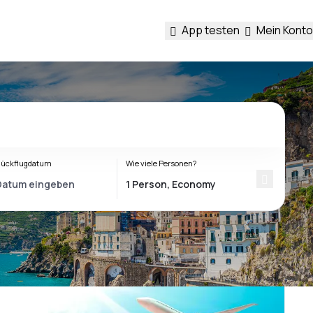
App testen
Mein Konto
ückflugdatum
Wie viele Personen?