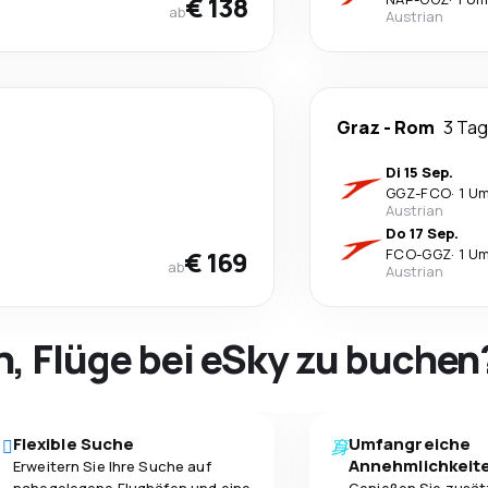
€ 138
ab
Austrian
Graz
-
Rom
3 Ta
Di 15 Sep.
GGZ
-
FCO
·
1 U
Austrian
Do 17 Sep.
€ 169
FCO
-
GGZ
·
1 U
ab
Austrian
h, Flüge bei eSky zu buchen
Flexible Suche
Umfangreiche
Annehmlichkeit
Erweitern Sie Ihre Suche auf