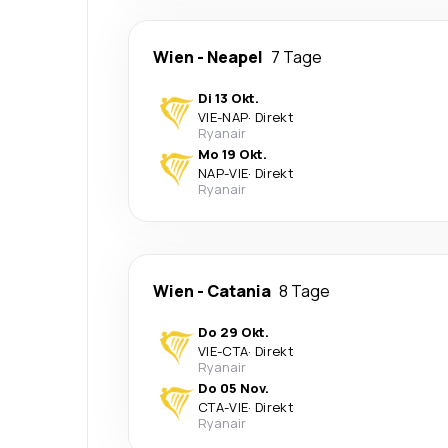
Wien
-
Neapel
7 Tage
Di 13 Okt.
VIE
-
NAP
·
Direkt
Ryanair
Mo 19 Okt.
NAP
-
VIE
·
Direkt
Ryanair
Wien
-
Catania
8 Tage
Do 29 Okt.
VIE
-
CTA
·
Direkt
Ryanair
Do 05 Nov.
CTA
-
VIE
·
Direkt
Ryanair