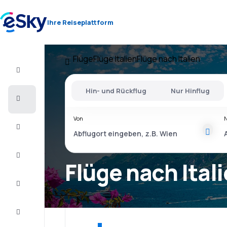
Ihre Reiseplattform
Flüge
Flüge Italien
Flüge nach Italien
Flug+Hotel
Hin- und Rückflug
Nur Hinflug
Flüge
Von
Urlaub
Last
Minute
Flüge nach Ital
Kurzurlaub
Unterkunft