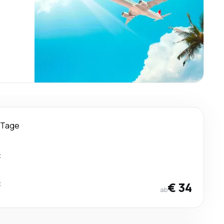
 Tage
t
t
€ 34
ab