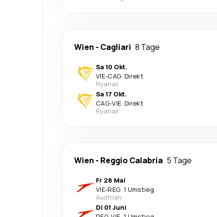
Wien
-
Cagliari
8 Tage
Sa 10 Okt.
VIE
-
CAG
·
Direkt
Ryanair
Sa 17 Okt.
CAG
-
VIE
·
Direkt
Ryanair
Wien
-
Reggio Calabria
5 Tage
Fr 28 Mai
VIE
-
REG
·
1 Umstieg
Austrian
Di 01 Juni
REG
-
VIE
·
1 Umstieg