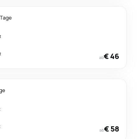
 Tage
t
t
€ 46
ab
ge
t
t
€ 58
ab