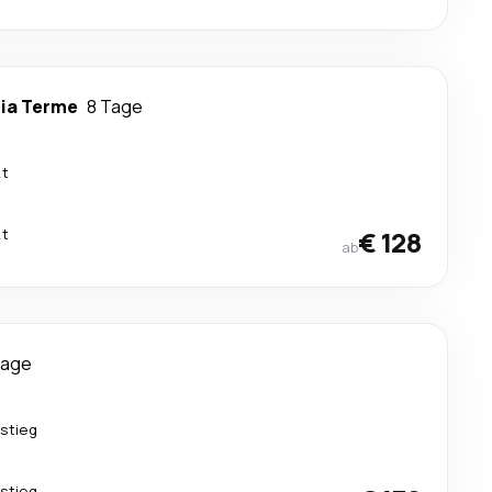
ia Terme
8 Tage
kt
kt
€ 128
ab
Tage
stieg
stieg