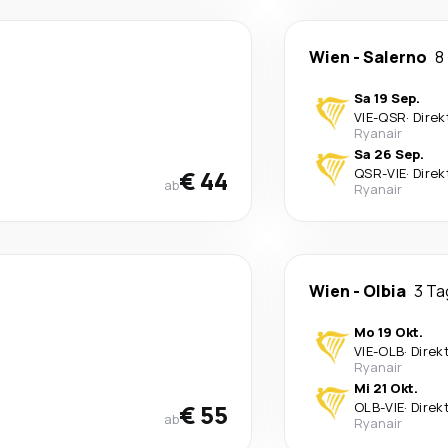
Wien
-
Salerno
8
Sa 19 Sep.
VIE
-
QSR
·
Direk
Ryanair
Sa 26 Sep.
€ 44
QSR
-
VIE
·
Direk
ab
Ryanair
Wien
-
Olbia
3 Ta
Mo 19 Okt.
VIE
-
OLB
·
Direk
Ryanair
Mi 21 Okt.
€ 55
OLB
-
VIE
·
Direk
ab
Ryanair