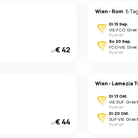
Wien
-
Rom
6 Ta
Di 15 Sep.
VIE
-
FCO
·
Direk
Ryanair
So 20 Sep.
€ 42
FCO
-
VIE
·
Direk
ab
Ryanair
Wien
-
Lamezia 
Di 13 Okt.
VIE
-
SUF
·
Direk
Ryanair
Di 20 Okt.
€ 44
SUF
-
VIE
·
Direk
ab
Ryanair