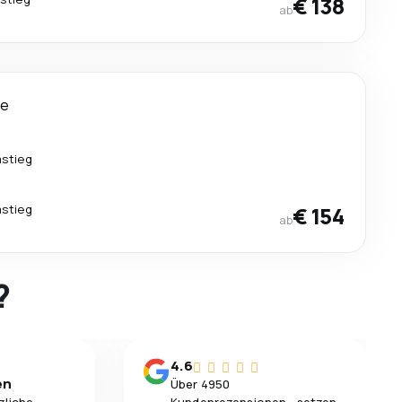
€ 138
ab
ge
mstieg
mstieg
€ 154
ab
?
4.6
en
Über 4950