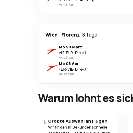
Austrian
Wien
-
Florenz
8 Tage
Mo 29 März
VIE
-
FLR
·
Direkt
Austrian
Mo 05 Apr.
FLR
-
VIE
·
Direkt
Austrian
Warum lohnt es sic
Größte Auswahl an Flügen
Wir finden in Sekundenschnelle