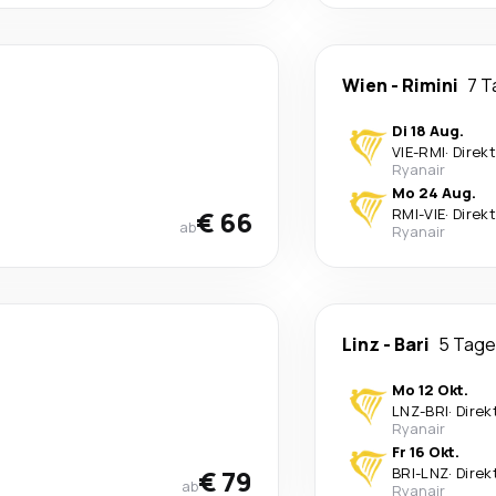
Wien
-
Rimini
7 T
Di 18 Aug.
VIE
-
RMI
·
Direkt
Ryanair
Mo 24 Aug.
€ 66
RMI
-
VIE
·
Direkt
ab
Ryanair
Linz
-
Bari
5 Tage
Mo 12 Okt.
LNZ
-
BRI
·
Direk
Ryanair
Fr 16 Okt.
€ 79
BRI
-
LNZ
·
Direk
ab
Ryanair