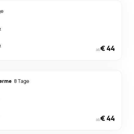
ge
t
t
€ 44
ab
Terme
8 Tage
t
t
€ 44
ab