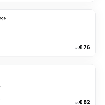
age
€ 76
ab
t
t
€ 82
ab