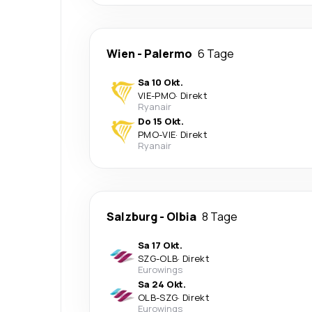
Wien
-
Palermo
6 Tage
Sa 10 Okt.
VIE
-
PMO
·
Direkt
Ryanair
Do 15 Okt.
PMO
-
VIE
·
Direkt
Ryanair
Salzburg
-
Olbia
8 Tage
Sa 17 Okt.
SZG
-
OLB
·
Direkt
Eurowings
Sa 24 Okt.
OLB
-
SZG
·
Direkt
Eurowings