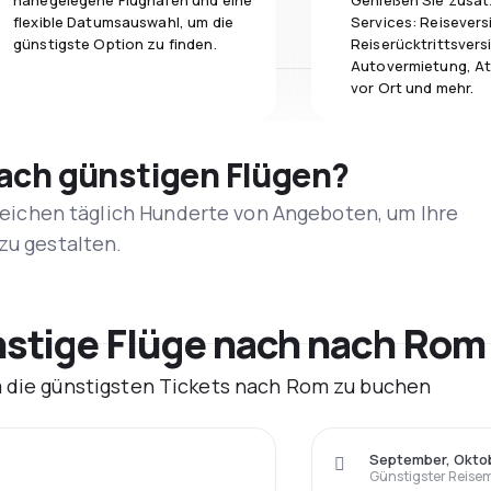
nahegelegene Flughäfen und eine
Genießen Sie zusät
flexible Datumsauswahl, um die
Services: Reisevers
günstigste Option zu finden.
Reiserücktrittsvers
Autovermietung, At
vor Ort und mehr.
nach günstigen Flügen?
rgleichen täglich Hunderte von Angeboten, um Ihre
zu gestalten.
stige Flüge nach nach Rom 
m die günstigsten Tickets nach Rom zu buchen
September, Okto
Günstigster Reise