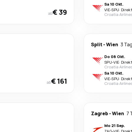
Sa 10 Okt.
€ 39
VIE
-
SPU
·
Direk
ab
Croatia Airline
Split
-
Wien
3 Ta
Do 08 Okt.
SPU
-
VIE
·
Direk
Croatia Airline
Sa 10 Okt.
€ 161
VIE
-
SPU
·
Direk
ab
Croatia Airline
Zagreb
-
Wien
7 
Mo 21 Sep.
ZAG
-
VIE
·
Direk