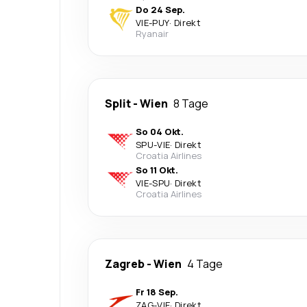
Do 24 Sep.
VIE
-
PUY
·
Direkt
Ryanair
Split
-
Wien
8 Tage
So 04 Okt.
SPU
-
VIE
·
Direkt
Croatia Airlines
So 11 Okt.
VIE
-
SPU
·
Direkt
Croatia Airlines
Zagreb
-
Wien
4 Tage
Fr 18 Sep.
ZAG
-
VIE
·
Direkt