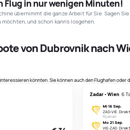
n Flug in nur wenigen Minuten!
hine übernimmt die ganze Arbeit für Sie. Sagen Sie
en möchten, und schon kann’s losgehen.
bote von Dubrovnik nach W
e interessieren könnten. Sie können auch den Flughafen oder
Zadar
-
Wien
6 T
Mi 16 Sep.
ZAD
-
VIE
·
Direk
Ryanair
Mo 21 Sep.
VIE
-
ZAD
·
Direk