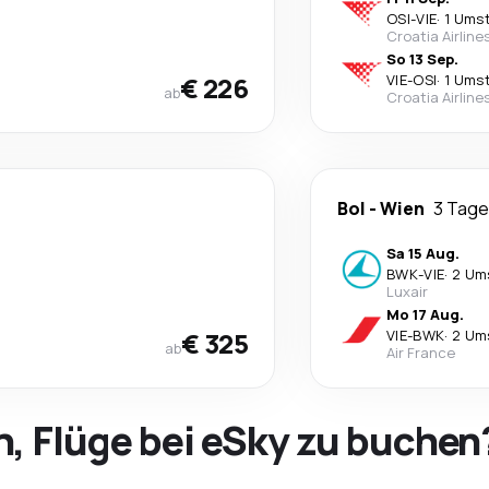
OSI
-
VIE
·
1 Ums
Croatia Airline
So 13 Sep.
€ 226
VIE
-
OSI
·
1 Ums
ab
Croatia Airline
Bol
-
Wien
3 Tage
Sa 15 Aug.
BWK
-
VIE
·
2 Um
Luxair
Mo 17 Aug.
€ 325
VIE
-
BWK
·
2 Um
ab
Air France
h, Flüge bei eSky zu buchen