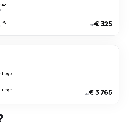
tieg
s
tieg
€ 325
ab
s
stiege
stiege
€ 3 765
ab
?