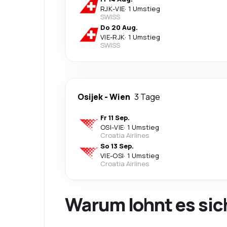
RJK
-
VIE
·
1 Umstieg
SWISS
Do 20 Aug.
VIE
-
RJK
·
1 Umstieg
SWISS
Osijek
-
Wien
3 Tage
Fr 11 Sep.
OSI
-
VIE
·
1 Umstieg
Croatia Airlines
So 13 Sep.
VIE
-
OSI
·
1 Umstieg
Croatia Airlines
Warum lohnt es sic