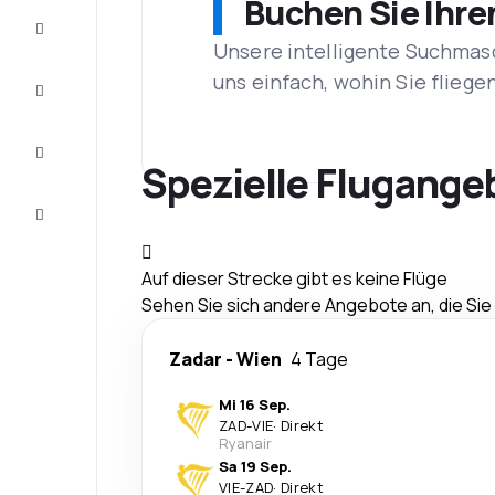
Buchen Sie Ihre
Schnäppchen
Unsere intelligente Suchmasc
uns einfach, wohin Sie flieg
Vervollständigen
Sie die Reise
Inspirationen
und
Spezielle Flugange
Ratschläge
Kundenservice
Auf dieser Strecke gibt es keine Flüge
Sehen Sie sich andere Angebote an, die Si
Zadar
-
Wien
4 Tage
Mi 16 Sep.
ZAD
-
VIE
·
Direkt
Ryanair
Sa 19 Sep.
VIE
-
ZAD
·
Direkt