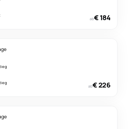
t
€ 184
ab
age
tieg
tieg
€ 226
ab
age