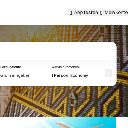
App testen
Mein Konto
ückflugdatum
Wie viele Personen?