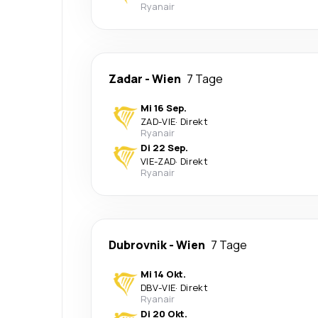
Ryanair
Zadar
-
Wien
7 Tage
Mi 16 Sep.
ZAD
-
VIE
·
Direkt
Ryanair
Di 22 Sep.
VIE
-
ZAD
·
Direkt
Ryanair
Dubrovnik
-
Wien
7 Tage
Mi 14 Okt.
DBV
-
VIE
·
Direkt
Ryanair
Di 20 Okt.