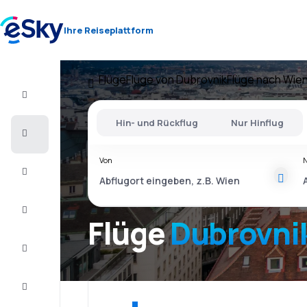
Ihre Reiseplattform
Flüge
Flüge von Dubrovnik
Flüge nach Wie
Flug+Hotel
Hin- und Rückflug
Nur Hinflug
Flüge
Von
Urlaub
Last
Minute
Flüge
Dubrovni
Kurzurlaub
Unterkunft