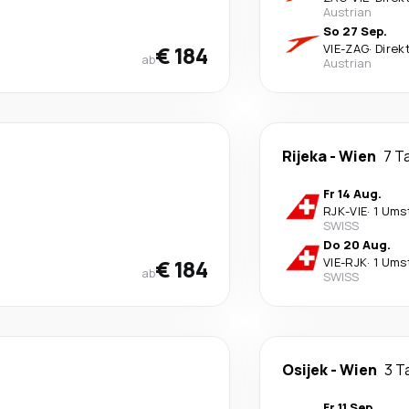
Austrian
So 27 Sep.
€ 184
VIE
-
ZAG
·
Direk
ab
Austrian
Rijeka
-
Wien
7 T
Fr 14 Aug.
RJK
-
VIE
·
1 Ums
SWISS
Do 20 Aug.
€ 184
VIE
-
RJK
·
1 Ums
ab
SWISS
Osijek
-
Wien
3 T
Fr 11 Sep.