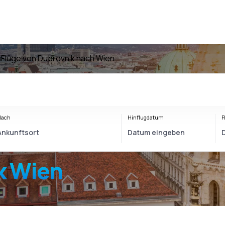
n
Flüge von Dubrovnik nach Wien
Nach
Hinflugdatum
R
k Wien