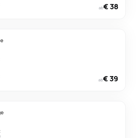
t
€ 38
ab
ge
t
t
€ 39
ab
ge
t
s