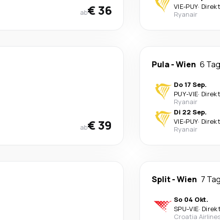
€ 36
VIE
-
PUY
·
Direk
ab
Ryanair
Pula
-
Wien
6 Ta
Do 17 Sep.
PUY
-
VIE
·
Direk
Ryanair
Di 22 Sep.
€ 39
VIE
-
PUY
·
Direk
ab
Ryanair
Split
-
Wien
7 Ta
So 04 Okt.
SPU
-
VIE
·
Direk
Croatia Airline