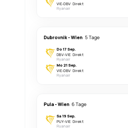
VIE
-
DBV
·
Direkt
Ryanair
Dubrovnik
-
Wien
5 Tage
Do 17 Sep.
DBV
-
VIE
·
Direkt
Ryanair
Mo 21 Sep.
VIE
-
DBV
·
Direkt
Ryanair
Pula
-
Wien
6 Tage
Sa 19 Sep.
PUY
-
VIE
·
Direkt
Ryanair