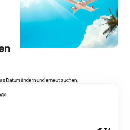
ien
 das Datum ändern und erneut suchen.
age
t
t