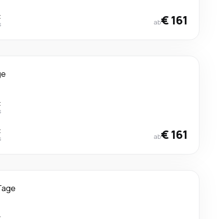
t
€ 161
ab
s
ge
t
s
t
€ 161
ab
s
Tage
t