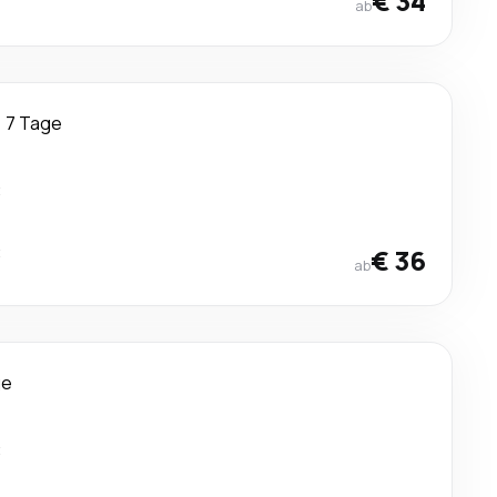
€ 34
ab
7 Tage
t
t
€ 36
ab
ge
t