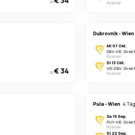
€ 34
ab
Ryanair
Dubrovnik
-
Wien
Mi 07 Okt.
DBV
-
VIE
·
Direk
Ryanair
Di 13 Okt.
€ 34
VIE
-
DBV
·
Direk
ab
Ryanair
Pula
-
Wien
4 Ta
Sa 19 Sep.
PUY
-
VIE
·
Direk
Ryanair
Di 22 Sep.