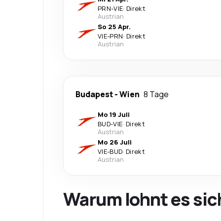
PRN
-
VIE
·
Direkt
Austrian
So 25 Apr.
VIE
-
PRN
·
Direkt
Austrian
Budapest
-
Wien
8 Tage
Mo 19 Juli
BUD
-
VIE
·
Direkt
Austrian
Mo 26 Juli
VIE
-
BUD
·
Direkt
Austrian
Warum lohnt es sic