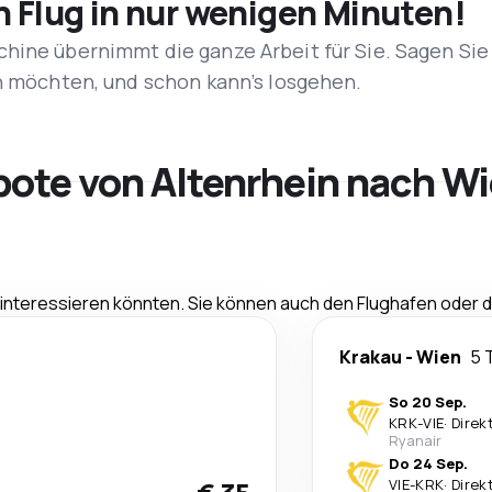
n Flug in nur wenigen Minuten!
hine übernimmt die ganze Arbeit für Sie. Sagen Sie
en möchten, und schon kann’s losgehen.
bote von Altenrhein nach W
e interessieren könnten. Sie können auch den Flughafen oder
Krakau
-
Wien
5 
So 20 Sep.
KRK
-
VIE
·
Direk
Ryanair
Do 24 Sep.
VIE
-
KRK
·
Direk