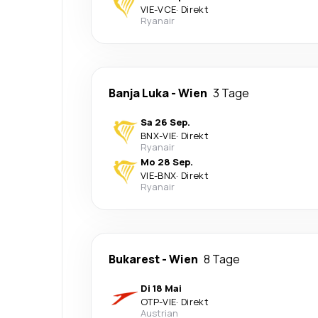
VIE
-
VCE
·
Direkt
Ryanair
Banja Luka
-
Wien
3 Tage
Sa 26 Sep.
BNX
-
VIE
·
Direkt
Ryanair
Mo 28 Sep.
VIE
-
BNX
·
Direkt
Ryanair
Bukarest
-
Wien
8 Tage
Di 18 Mai
OTP
-
VIE
·
Direkt
Austrian