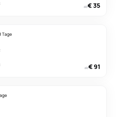
t
€ 35
ab
8 Tage
t
t
€ 91
ab
Tage