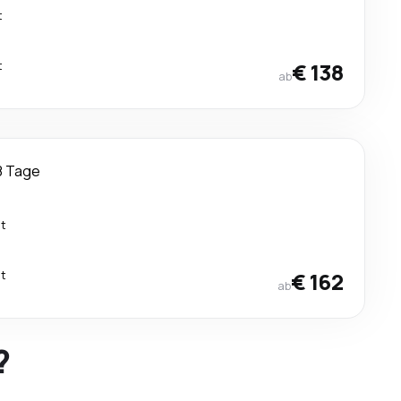
t
t
€ 138
ab
8 Tage
kt
kt
€ 162
ab
?