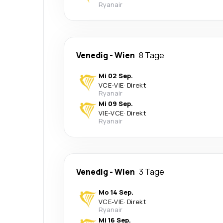
Ryanair
Venedig
-
Wien
8 Tage
Mi 02 Sep.
VCE
-
VIE
·
Direkt
Ryanair
Mi 09 Sep.
VIE
-
VCE
·
Direkt
Ryanair
Venedig
-
Wien
3 Tage
Mo 14 Sep.
VCE
-
VIE
·
Direkt
Ryanair
Mi 16 Sep.