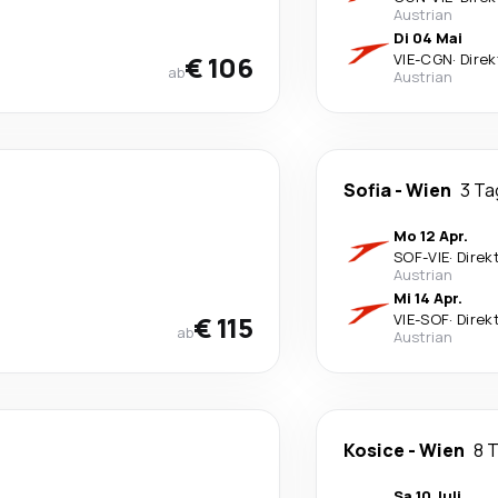
Austrian
Di 04 Mai
€ 106
VIE
-
CGN
·
Direk
ab
Austrian
Sofia
-
Wien
3 Ta
Mo 12 Apr.
SOF
-
VIE
·
Direk
Austrian
Mi 14 Apr.
€ 115
VIE
-
SOF
·
Direk
ab
Austrian
Kosice
-
Wien
8 
Sa 10 Juli