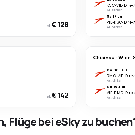
KSC
-
VIE
·
Direk
Austrian
Sa 17 Juli
€ 128
VIE
-
KSC
·
Direk
ab
Austrian
Chisinau
-
Wien
Do 08 Juli
RMO
-
VIE
·
Dire
Austrian
Do 15 Juli
€ 142
VIE
-
RMO
·
Dire
ab
Austrian
h, Flüge bei eSky zu buchen