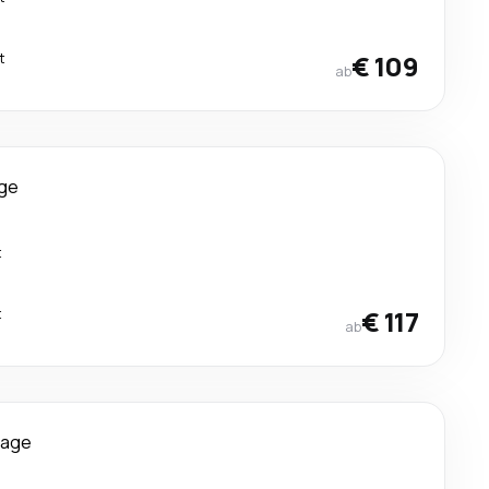
t
€ 109
ab
ge
t
t
€ 117
ab
Tage