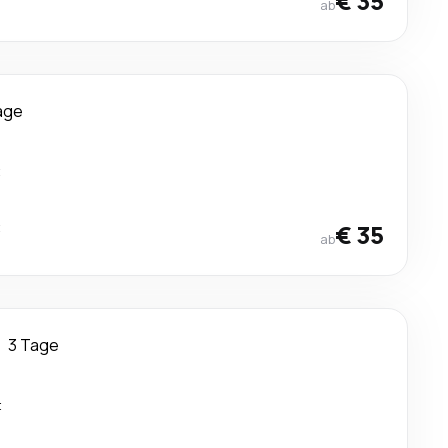
€ 35
ab
age
t
t
€ 35
ab
3 Tage
t