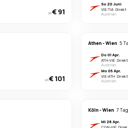
So 20 Juni
€ 91
VIE
-
TIA
·
Direkt
ab
Austrian
Athen
-
Wien
5 T
Do 01 Apr.
ATH
-
VIE
·
Direkt
Austrian
Mo 05 Apr.
€ 101
VIE
-
ATH
·
Direkt
ab
Austrian
Köln
-
Wien
7 Ta
Mi 28 Apr.
CGN
-
VIE
·
Direk