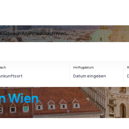
n
Flüge von Altenrhein nach Wien
Nach
Hinflugdatum
R
n Wien