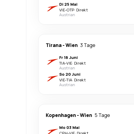
Di 25 Mai
VIE
-
OTP
·
Direkt
Austrian
Tirana
-
Wien
3 Tage
Fr 18 Juni
TIA
-
VIE
·
Direkt
Austrian
So 20 Juni
VIE
-
TIA
·
Direkt
Austrian
Kopenhagen
-
Wien
5 Tage
Mo 03 Mai
CPH
-
VIE
·
Direkt