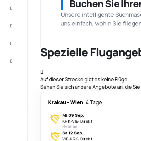
Buchen Sie Ihre
Schnäppchen
Unsere intelligente Suchmasc
uns einfach, wohin Sie flieg
Vervollständigen
Sie die Reise
Inspirationen
und
Spezielle Flugange
Ratschläge
Kundenservice
Auf dieser Strecke gibt es keine Flüge
Sehen Sie sich andere Angebote an, die Si
Krakau
-
Wien
4 Tage
Mi 09 Sep.
KRK
-
VIE
·
Direkt
Ryanair
Sa 12 Sep.
VIE
-
KRK
·
Direkt