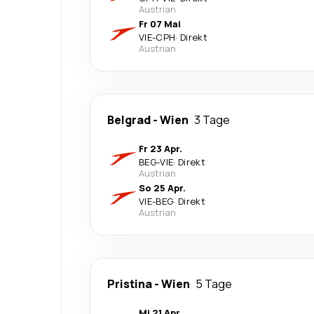
Austrian
Fr 07 Mai
VIE
-
CPH
·
Direkt
Austrian
Belgrad
-
Wien
3 Tage
Fr 23 Apr.
BEG
-
VIE
·
Direkt
Austrian
So 25 Apr.
VIE
-
BEG
·
Direkt
Austrian
Pristina
-
Wien
5 Tage
Mi 21 Apr.