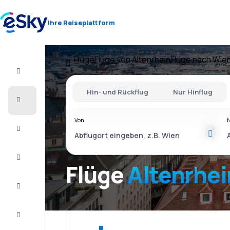
Ihre Reiseplattform
Flüge
Flüge von Altenrhein
Flüge nach Wie
Flug+Hotel
Hin- und Rückflug
Nur Hinflug
Flüge
Von
Urlaub
Last
Minute
Flüge
Altenrhei
Kurzurlaub
Unterkunft