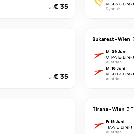
€ 35
VIE
-
BNX
·
Direk
ab
Ryanair
Bukarest
-
Wien
Mi 09 Juni
OTP
-
VIE
·
Direk
Austrian
Mi 16 Juni
€ 35
VIE
-
OTP
·
Direk
ab
Austrian
Tirana
-
Wien
3 
Fr 18 Juni
TIA
-
VIE
·
Direkt
Austrian