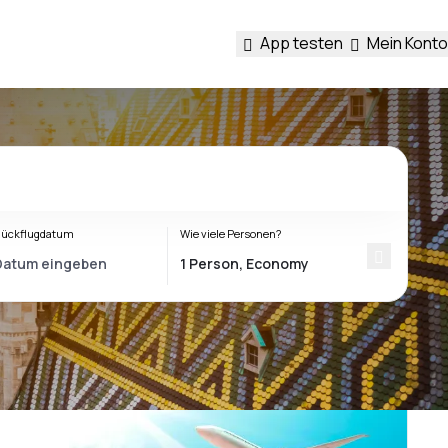
App testen
Mein Konto
ückflugdatum
Wie viele Personen?