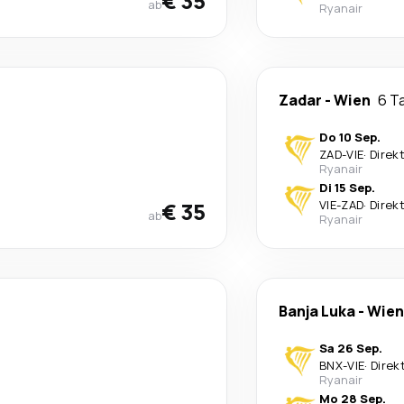
€ 35
ab
Ryanair
Zadar
-
Wien
6 T
Do 10 Sep.
ZAD
-
VIE
·
Direk
Ryanair
Di 15 Sep.
€ 35
VIE
-
ZAD
·
Direk
ab
Ryanair
Banja Luka
-
Wien
Sa 26 Sep.
BNX
-
VIE
·
Direk
Ryanair
Mo 28 Sep.