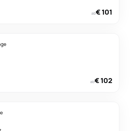
€ 101
ab
age
€ 102
ab
ge
t