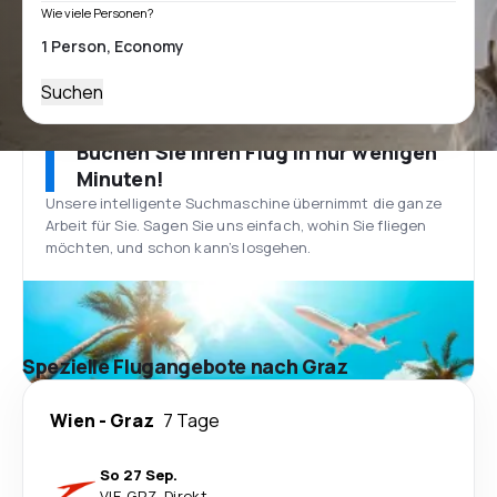
Wie viele Personen?
Suchen
Buchen Sie Ihren Flug in nur wenigen
Minuten!
Unsere intelligente Suchmaschine übernimmt die ganze
Arbeit für Sie. Sagen Sie uns einfach, wohin Sie fliegen
möchten, und schon kann’s losgehen.
Spezielle Flugangebote nach Graz
Wien
-
Graz
7 Tage
So 27 Sep.
VIE
-
GRZ
·
Direkt