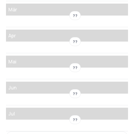
Mär
??
Apr
??
Mai
??
Jun
??
Jul
??