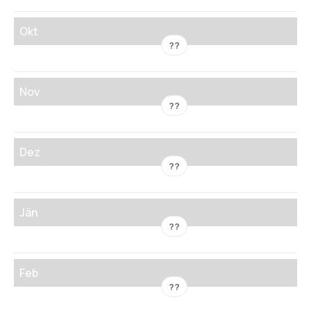
Okt
??
Nov
??
Dez
??
Jän
??
Feb
??