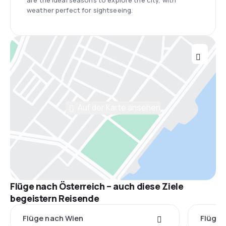
are the ideal seasons to explore the city, with
weather perfect for sightseeing.
Auf der Karte ansehen
Flüge nach Österreich – auch diese Ziele
begeistern Reisende
Flüge nach Wien
Flüge 