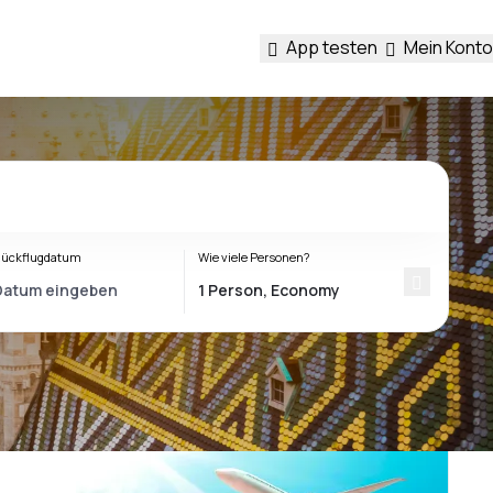
App testen
Mein Konto
ückflugdatum
Wie viele Personen?