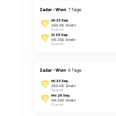
Zadar
-
Wien
7 Tage
Mi 23 Sep.
ZAD
-
VIE
·
Direkt
Ryanair
Di 29 Sep.
VIE
-
ZAD
·
Direkt
Ryanair
Zadar
-
Wien
6 Tage
Mi 23 Sep.
ZAD
-
VIE
·
Direkt
Ryanair
Mo 28 Sep.
VIE
-
ZAD
·
Direkt
Ryanair