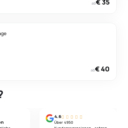
€ 35
ab
age
t
t
€ 40
ab
?
4.6
en
Über 4950