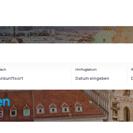
ge von Zadar nach Wien
Nach
Hinflugdatum
R
en