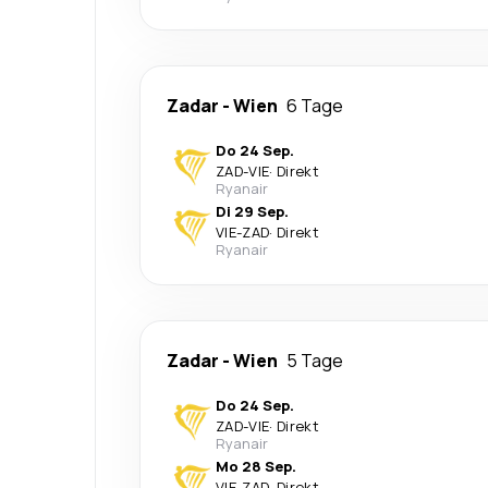
Zadar
-
Wien
6 Tage
Do 24 Sep.
ZAD
-
VIE
·
Direkt
Ryanair
Di 29 Sep.
VIE
-
ZAD
·
Direkt
Ryanair
Zadar
-
Wien
5 Tage
Do 24 Sep.
ZAD
-
VIE
·
Direkt
Ryanair
Mo 28 Sep.
VIE
-
ZAD
·
Direkt