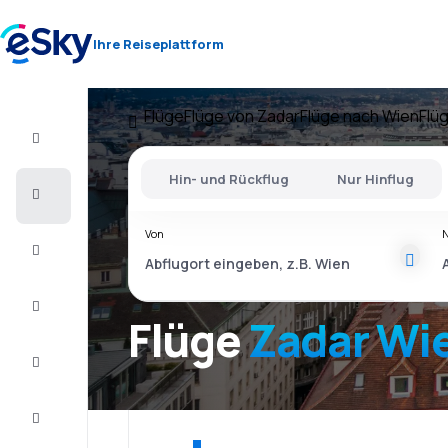
Ihre Reiseplattform
Flüge
Flüge von Zadar
Flüge nach Wien
Flü
Flug+Hotel
Hin- und Rückflug
Nur Hinflug
Flüge
Von
Urlaub
Last
Minute
Flüge
Zadar Wi
Kurzurlaub
Unterkunft