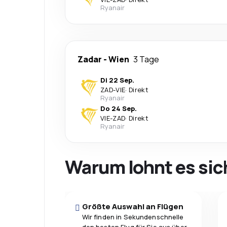
Ryanair
Zadar
-
Wien
3 Tage
Di 22 Sep.
ZAD
-
VIE
·
Direkt
Ryanair
Do 24 Sep.
VIE
-
ZAD
·
Direkt
Ryanair
Warum lohnt es sic
Größte Auswahl an Flügen
Wir finden in Sekundenschnelle