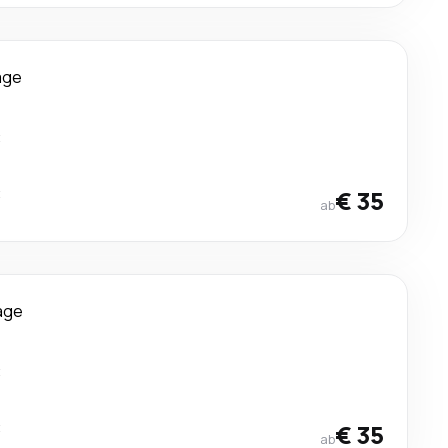
age
t
t
€ 35
ab
age
t
t
€ 35
ab