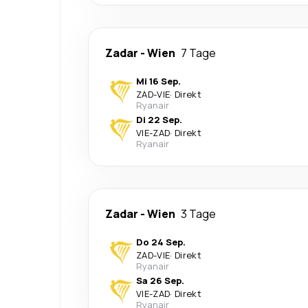
Zadar
-
Wien
7 Tage
Mi 16 Sep.
ZAD
-
VIE
·
Direkt
Ryanair
Di 22 Sep.
VIE
-
ZAD
·
Direkt
Ryanair
Zadar
-
Wien
3 Tage
Do 24 Sep.
ZAD
-
VIE
·
Direkt
Ryanair
Sa 26 Sep.
VIE
-
ZAD
·
Direkt
Ryanair