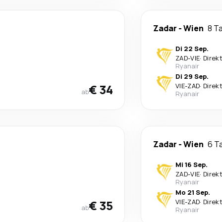
Zadar
-
Wien
8 T
Di 22 Sep.
ZAD
-
VIE
·
Direk
Ryanair
Di 29 Sep.
€ 34
VIE
-
ZAD
·
Direk
ab
Ryanair
Zadar
-
Wien
6 T
Mi 16 Sep.
ZAD
-
VIE
·
Direk
Ryanair
Mo 21 Sep.
€ 35
VIE
-
ZAD
·
Direk
ab
Ryanair