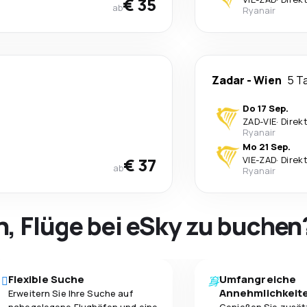
€ 35
ab
Ryanair
Zadar
-
Wien
5 T
Do 17 Sep.
ZAD
-
VIE
·
Direk
Ryanair
Mo 21 Sep.
€ 37
VIE
-
ZAD
·
Direk
ab
Ryanair
h, Flüge bei eSky zu buchen
Flexible Suche
Umfangreiche
Annehmlichkeit
Erweitern Sie Ihre Suche auf