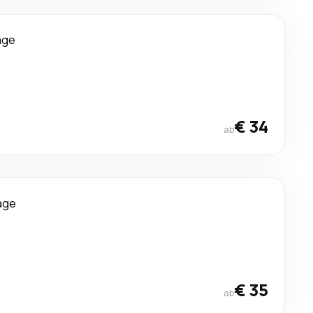
age
t
t
€ 34
ab
age
t
t
€ 35
ab