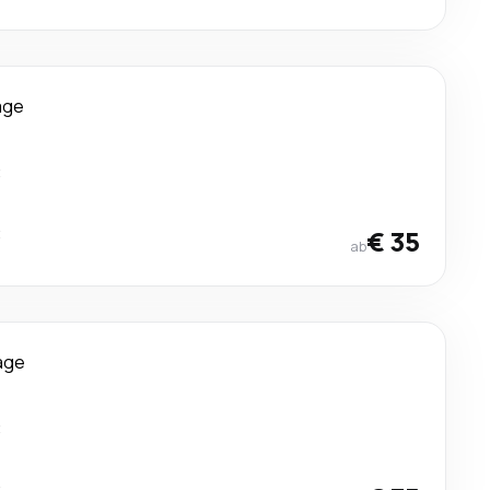
age
t
t
€ 35
ab
age
t
t