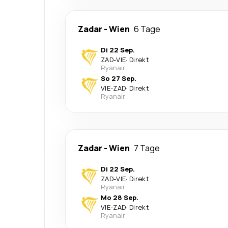
Zadar
-
Wien
6 Tage
Di 22 Sep.
ZAD
-
VIE
·
Direkt
Ryanair
So 27 Sep.
VIE
-
ZAD
·
Direkt
Ryanair
Zadar
-
Wien
7 Tage
Di 22 Sep.
ZAD
-
VIE
·
Direkt
Ryanair
Mo 28 Sep.
VIE
-
ZAD
·
Direkt
Ryanair