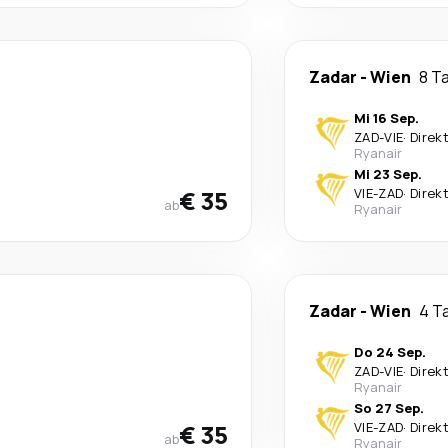
Zadar
-
Wien
8 T
Mi 16 Sep.
ZAD
-
VIE
·
Direk
Ryanair
Mi 23 Sep.
€ 35
VIE
-
ZAD
·
Direk
ab
Ryanair
Zadar
-
Wien
4 T
Do 24 Sep.
ZAD
-
VIE
·
Direk
Ryanair
So 27 Sep.
€ 35
VIE
-
ZAD
·
Direk
ab
Ryanair