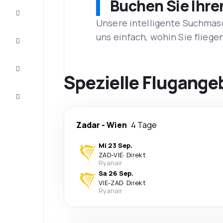
Buchen Sie Ihre
Schnäppchen
Unsere intelligente Suchmasc
uns einfach, wohin Sie flieg
Vervollständigen
Sie die Reise
Inspirationen
und
Spezielle Flugange
Ratschläge
Kundenservice
Zadar
-
Wien
4 Tage
Mi 23 Sep.
ZAD
-
VIE
·
Direkt
Ryanair
Sa 26 Sep.
VIE
-
ZAD
·
Direkt
Ryanair