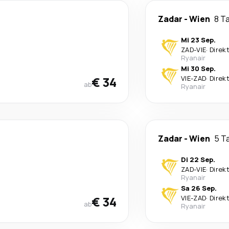
Zadar
-
Wien
8 T
Mi 23 Sep.
ZAD
-
VIE
·
Direk
Ryanair
Mi 30 Sep.
€ 34
VIE
-
ZAD
·
Direk
ab
Ryanair
Zadar
-
Wien
5 T
Di 22 Sep.
ZAD
-
VIE
·
Direk
Ryanair
Sa 26 Sep.
€ 34
VIE
-
ZAD
·
Direk
ab
Ryanair