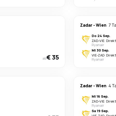
Zadar
-
Wien
7 T
Do 24 Sep.
ZAD
-
VIE
·
Direk
Ryanair
Mi 30 Sep.
€ 35
VIE
-
ZAD
·
Direk
ab
Ryanair
Zadar
-
Wien
4 T
Mi 16 Sep.
ZAD
-
VIE
·
Direk
Ryanair
Sa 19 Sep.
VIE
-
ZAD
·
Direk