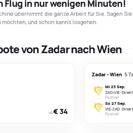
n Flug in nur wenigen Minuten!
hine übernimmt die ganze Arbeit für Sie. Sagen Sie
en möchten, und schon kann’s losgehen.
bote von Zadar nach Wien
Zadar
-
Wien
5 T
Mi 23 Sep.
ZAD
-
VIE
·
Direk
Ryanair
So 27 Sep.
€ 34
VIE
-
ZAD
·
Direk
ab
Ryanair