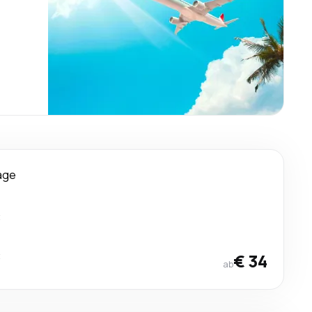
age
t
t
€ 34
ab