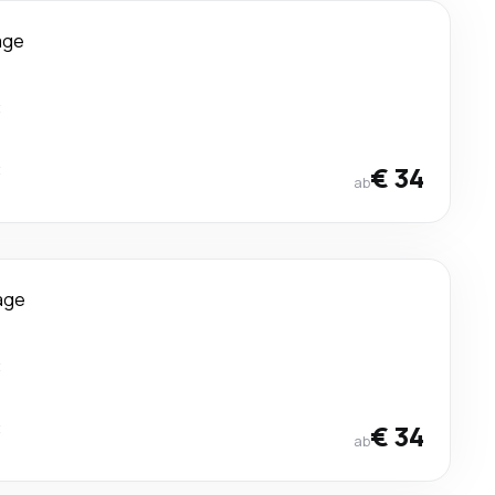
age
t
t
€ 34
ab
age
t
t
€ 34
ab