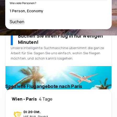
Wie viele Personen?
Suchen
Buchen Sie Ihren Flug in nur wenigen
Minuten!
Unsere intelligente Suchmaschine übernimmt die ganze
Arbeit für Sie. Sagen Sie uns einfach, wohin Sie fliegen
möchten, und schon kann’s losgehen.
Spezielle Flugangebote nach Paris
Wien
-
Paris
4 Tage
Di 20 Okt.
VIE
-
BVA
·
Direkt