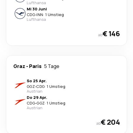
Lufthansa
Mi 30 Juni
CDG
-
INN
·
1 Umstieg
Lufthansa
€ 146
ab
Graz
-
Paris
5 Tage
So 25 Apr.
GGZ
-
CDG
·
1 Umstieg
Austrian
Do 29 Apr.
CDG
-
GGZ
·
1 Umstieg
Austrian
€ 204
ab