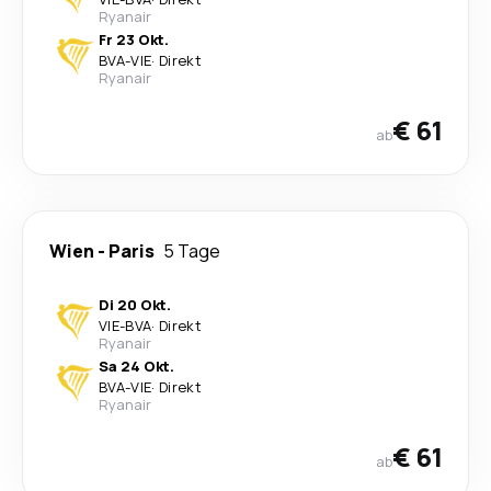
Ryanair
Fr 23 Okt.
BVA
-
VIE
·
Direkt
Ryanair
€ 61
ab
Wien
-
Paris
5 Tage
Di 20 Okt.
VIE
-
BVA
·
Direkt
Ryanair
Sa 24 Okt.
BVA
-
VIE
·
Direkt
Ryanair
€ 61
ab