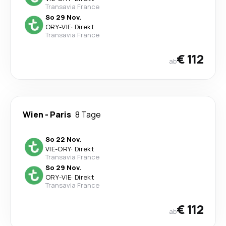
Transavia France
So 29 Nov.
ORY
-
VIE
·
Direkt
Transavia France
€ 112
ab
Wien
-
Paris
8 Tage
So 22 Nov.
VIE
-
ORY
·
Direkt
Transavia France
So 29 Nov.
ORY
-
VIE
·
Direkt
Transavia France
€ 112
ab