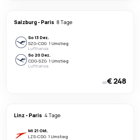
Salzburg
-
Paris
8 Tage
So 13 Dez.
SZG
-
CDG
·
1 Umstieg
Lufthansa
So 20 Dez.
CDG
-
SZG
·
1 Umstieg
Lufthansa
€ 248
ab
Linz
-
Paris
4 Tage
Mi 21 Okt.
LZS
-
CDG
·
1 Umstieg