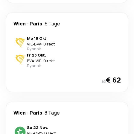
Wien
-
Paris
5 Tage
Mo 19 Okt.
VIE
-
BVA
·
Direkt
Ryanair
Fr 23 Okt.
BVA
-
VIE
·
Direkt
Ryanair
€ 62
ab
Wien
-
Paris
8 Tage
So 22 Nov.
VIE
-
ORY
·
Direkt