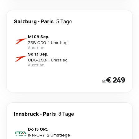
Salzburg
-
Paris
5 Tage
Mi 09 Sep.
ZSB
-
CDG
·
1 Umstieg
Austrian
So 13 Sep.
CDG
-
ZSB
·
1 Umstieg
Austrian
€ 249
ab
Innsbruck
-
Paris
8 Tage
Do 15 Okt.
INN
-
ORY
·
2 Umstiege