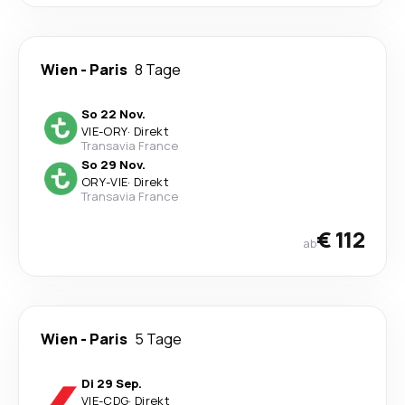
Wien
-
Paris
8 Tage
So 22 Nov.
VIE
-
ORY
·
Direkt
Transavia France
So 29 Nov.
ORY
-
VIE
·
Direkt
Transavia France
€ 112
ab
Wien
-
Paris
5 Tage
Di 29 Sep.
VIE
-
CDG
·
Direkt