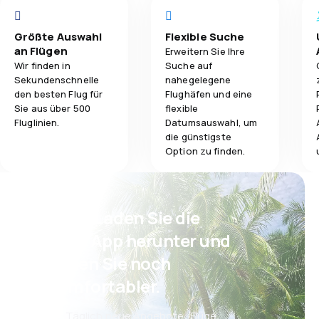
Darüber hinaus steht für die Personen, die mehr
Luxus benötigen, ein spezielles Zimmer Le Salon zur
4,0
Ticketpreise
Verfügung, wo sie sich entspannen können,
Reisekomfort
Größte Auswahl
Flexible Suche
kostenlos Wi-Fi und eine Dusche nutzen sowie lokale
an Flügen
Erweitern Sie Ihre
Zeitungen lesen können.
4,0
Reisekomfort
Wir finden in
Suche auf
Gepäckbeför
Sekundenschnelle
nahegelegene
den besten Flug für
Flughäfen und eine
5,0
Gepäckbeförderung
Verpflegung
Sie aus über 500
flexible
Fluglinien.
Datumsauswahl, um
5,0
Verpflegung
die günstigste
Option zu finden.
Psst! Laden Sie die
eSky App herunter und
reisen Sie noch
komfortabler.
Täglich neue Angebote: Flüge,