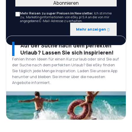
Abonnieren
Mehr Reisen zu super Preisen im Newsletter.
Ich stimme
zu, Marketinginformationen von eSky.pl S.A an die von mir
angegebene E-Mail-Adresse zu erhalten.
Mehr anzeigen
Auf der Suche nach dem perfekten
Urlaub? Lassen Sie sich inspirieren!
Fehlen Ihnen Ideen für einen Kurzurlaub oder sind Sie auf
der Suche nach dem perfekten Urlaub? Bei eSky finden
Sie täglich jede Menge Inspiration. Laden Sie unsere App
herunter und bleiben Sie immer über die neuesten
Angebote informiert.