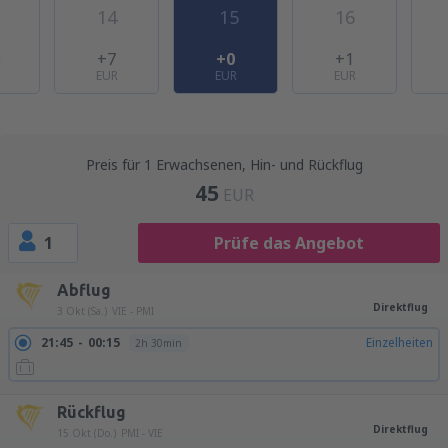
14
15
16
0
+7
+0
+1
EUR
EUR
EUR
Preis für 1 Erwachsenen, Hin- und Rückflug
45
EUR
1
Prüfe das Angebot
Abflug
Direktflug
3 Okt (Sa.)
VIE - PMI
21:45
00:15
Einzelheiten
2h 30min
Rückflug
Direktflug
15 Okt (Do.)
PMI - VIE