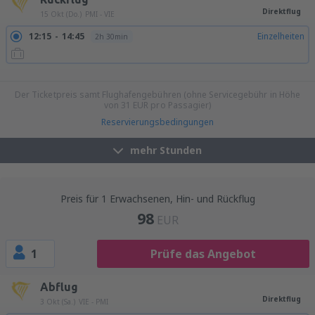
Direktflug
15 Okt (Do.)
PMI - VIE
12:15
14:45
Einzelheiten
2h 30min
13:45
16:15
Einzelheiten
2h 30min
16:35
19:05
Einzelheiten
2h 30min
Der Ticketpreis samt Flughafengebühren (ohne Servicegebühr in Höhe
von
31
EUR
pro Passagier)
Reservierungsbedingungen
mehr Stunden
Preis für 1 Erwachsenen, Hin- und Rückflug
98
EUR
1
Prüfe das Angebot
Abflug
Direktflug
3 Okt (Sa.)
VIE - PMI