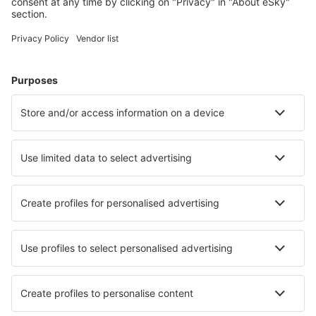
Kurzurlaub
Urlaub
Unterkunft
Flug+Hotel
Hotels
Parkplätze
Transfers
Sehenswürdigkeiten
Sportveranstaltungen
Mehr Infos
Mobile app
Fluggesellschaften
Ryanair
Austrian Airliens
WizzAir