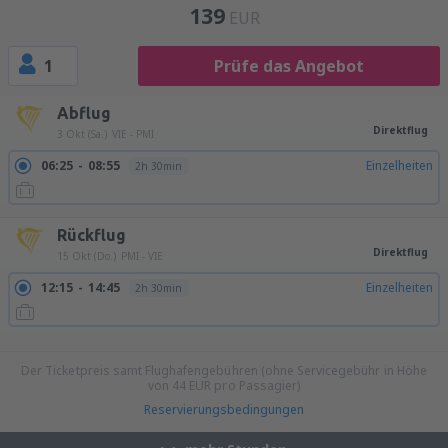
139
EUR
1
Prüfe das Angebot
Abflug
Direktflug
3 Okt (Sa.)
VIE - PMI
06:25
08:55
Einzelheiten
2h 30min
Rückflug
Direktflug
15 Okt (Do.)
PMI - VIE
12:15
14:45
Einzelheiten
2h 30min
13:45
16:15
Einzelheiten
2h 30min
16:35
19:05
Einzelheiten
2h 30min
Der Ticketpreis samt Flughafengebühren (ohne Servicegebühr in Höhe
von
44
EUR
pro Passagier)
Reservierungsbedingungen