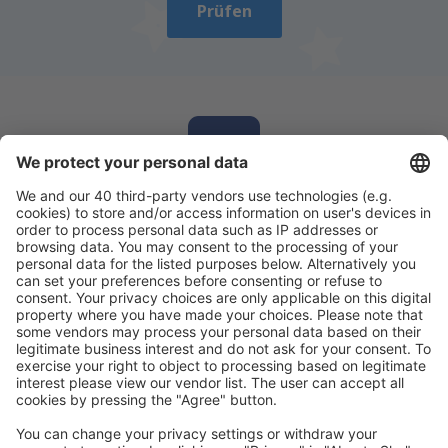
Prüfen
Laden Sie unsere App herunter
und planen
Sie Ihre Reisen
Reise planen
Flüge