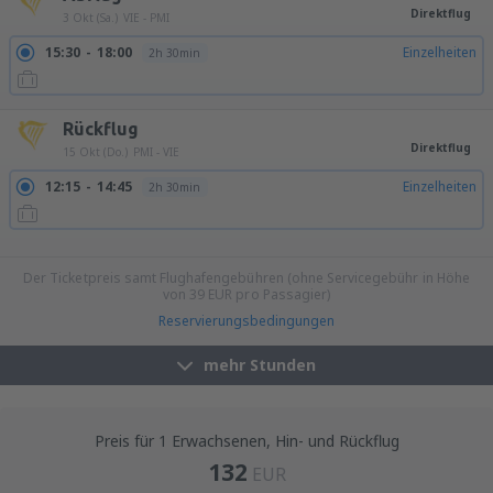
Direktflug
3 Okt (Sa.)
VIE - PMI
15:30
18:00
Einzelheiten
2h 30min
Rückflug
Direktflug
15 Okt (Do.)
PMI - VIE
12:15
14:45
Einzelheiten
2h 30min
13:45
16:15
Einzelheiten
2h 30min
16:35
19:05
Einzelheiten
2h 30min
Der Ticketpreis samt Flughafengebühren (ohne Servicegebühr in Höhe
von
39
EUR
pro Passagier)
Reservierungsbedingungen
mehr Stunden
Preis für 1 Erwachsenen, Hin- und Rückflug
132
EUR