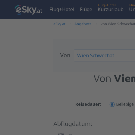
Flug+Hotel
Flu
Flug+Hotel
Flüge
Kurzurlaub
Ur
eSky.at
Angebote
von Wien Schwechat 
Von
Von
Vie
Reisedauer:
Beliebige
Abflugdatum:
678
EUR