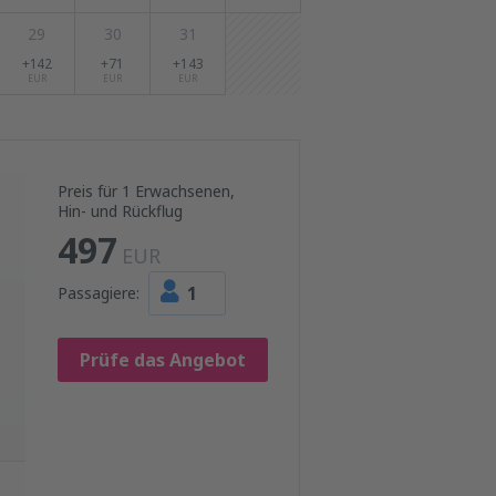
29
30
31
+142
+71
+143
EUR
EUR
EUR
Preis für 1 Erwachsenen,
Hin- und Rückflug
497
EUR
1
Passagiere:
Prüfe das Angebot