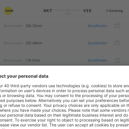
HKT
VIE
1 Umstieg
SIN
Reisedauer:
28h 35min
Einzelheiten
Reisedauer:
23h 40min
Einzelheiten
Reisedauer:
17h 5min
Einzelheiten
 (ohne Servicegebühr in Höhe von
58
EUR
pro Passagier)
VIE
HKT
1 Umstieg
SHJ