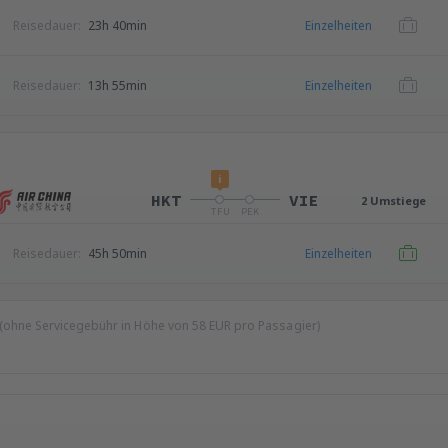
Reisedauer:
23h 40min
Einzelheiten
Reisedauer:
13h 55min
Einzelheiten
i
HKT
VIE
2 Umstiege
TFU
PEK
Reisedauer:
45h 50min
Einzelheiten
 (ohne Servicegebühr in Höhe von
58
EUR
pro Passagier)