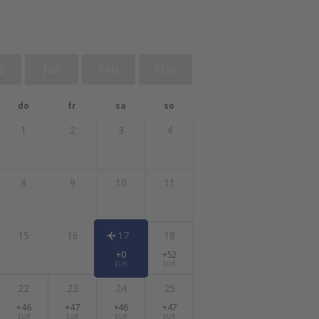
z
Jän
Feb
Mär
do
fr
sa
so
1
2
3
4
8
9
10
11
15
16
17
18
+0
+52
EUR
EUR
22
23
24
25
+46
+47
+46
+47
EUR
EUR
EUR
EUR