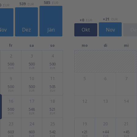
585
EUR
539
EUR
0
EUR
+21
EUR
+0
EUR
Nov
Dez
Jän
Okt
Nov
De
fr
sa
so
mo
di
mi
2
3
4
500
500
500
EUR
EUR
EUR
9
10
11
5
6
7
500
500
505
EUR
EUR
EUR
16
17
18
12
13
14
500
548
521
EUR
EUR
EUR
23
24
25
19
20
21
603
603
542
+21
+44
+45
EUR
EUR
EUR
EUR
EUR
EUR