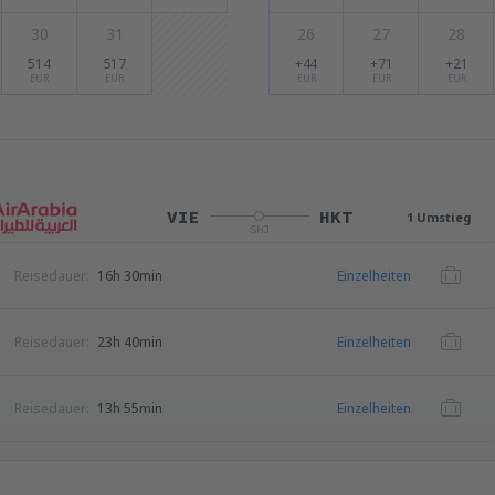
30
31
26
27
28
514
517
+44
+71
+21
EUR
EUR
EUR
EUR
EUR
VIE
HKT
1 Umstieg
SHJ
Reisedauer:
16h 30min
Einzelheiten
Reisedauer:
23h 40min
Einzelheiten
Reisedauer:
13h 55min
Einzelheiten