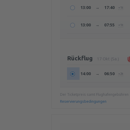
13:00
→
17:40
+1t
13:00
→
07:55
+1t
Rückflug
17 Okt (Sa.)
14:00
→
06:50
+2t
Der Ticketpreis samt Flughafengebühren
Reservierungsbedingungen