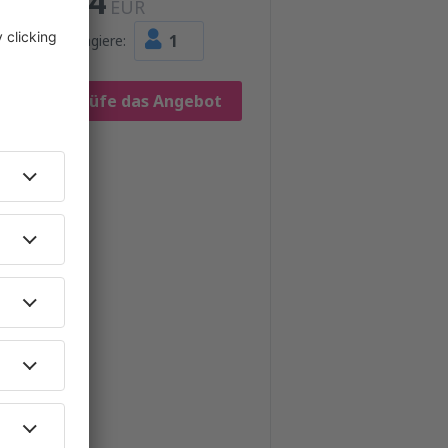
544
EUR
1
Passagiere:
Prüfe das Angebot