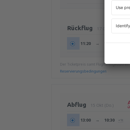
Rückflug
17 Okt (Sa.)
11:20
→
21:30
Der Ticketpreis samt Flughafengebühren
Reservierungsbedingungen
Abflug
15 Okt (Do.)
13:00
→
10:30
+1t