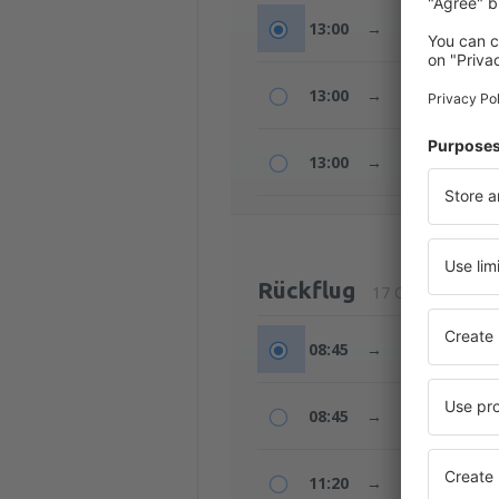
13:00
→
10:30
+1t
13:00
→
17:40
+1t
13:00
→
07:55
+1t
Rückflug
17 Okt (Sa.)
08:45
→
12:10
+1t
08:45
→
21:30
11:20
→
12:10
+1t