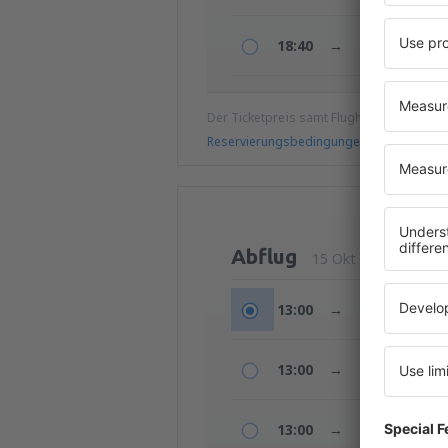
18:40
→
12:10
+1t
Der Ticketpreis samt Flughafengebühren
Reservierungsbedingungen
Abflug
15 Okt (Do.)
13:00
→
10:30
+1t
13:00
→
17:40
+1t
13:00
→
07:55
+1t