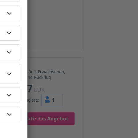
Preis für 1 Erwachsenen,
Hin- und Rückflug
547
EUR
1
Passagiere:
Prüfe das Angebot