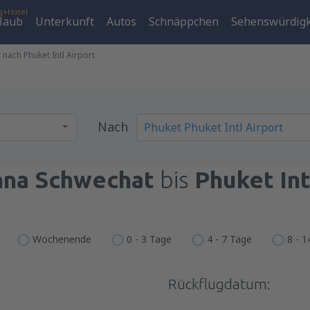
g+Hotel
laub
Unterkunft
Autos
Schnäppchen
Sehenswürdigk
nach Phuket Intl Airport
Nach
nna Schwechat
bis
Phuket Int
Wochenende
0 - 3 Tage
4 - 7 Tage
8 - 
Rückflugdatum: