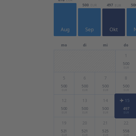
500
50
497
EUR
EUR
Aug
Sep
Okt
mo
di
mi
do
1
500
EUR
5
6
7
8
500
500
500
500
EUR
EUR
EUR
EUR
12
13
14
15
500
500
500
497
EUR
EUR
EUR
EUR
19
20
21
22
521
521
525
558
EUR
EUR
EUR
EUR