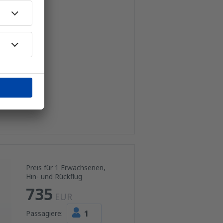
Preis für 1 Erwachsenen,
Hin- und Rückflug
735
EUR
1
Passagiere: