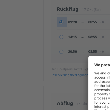
Rückflug
17 Okt (Sa.)
09:20
→
08:55
+1t
14:15
→
08:55
+1t
20:50
→
08:55
+1t
Der Ticketpreis samt Flughafengebühren
Reservierungsbedingungen
Abflug
15 Okt (Do.)