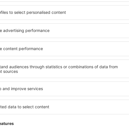
Reisedauer:
22h 30min
Einzelheiten
 (ohne Servicegebühr in Höhe von
58
EUR
pro Passagier)
VIE
HKT
1 Umstieg
SHJ
Reisedauer:
16h 30min
Einzelheiten
Reisedauer:
23h 40min
Einzelheiten
Reisedauer:
13h 55min
Einzelheiten