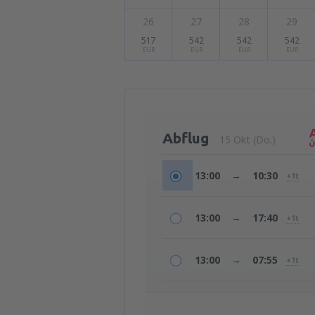
26
27
28
29
517
542
542
542
EUR
EUR
EUR
EUR
Abflug
15 Okt (Do.)
13:00
→
10:30
+1t
13:00
→
17:40
+1t
13:00
→
07:55
+1t