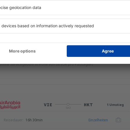
HKT
VIE
1 Umstieg
SHJ
Reisedauer:
15h 10min
Einzelheiten
 (ohne Servicegebühr in Höhe von
58
EUR
pro Passagier)
VIE
HKT
1 Umstieg
SHJ
Reisedauer:
16h 30min
Einzelheiten