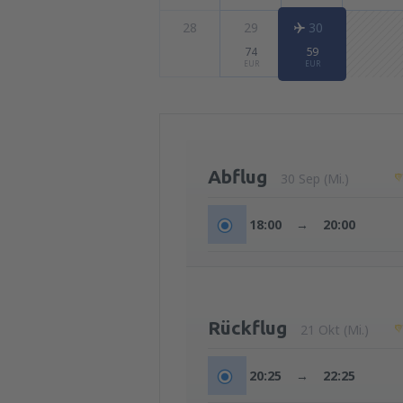
28
29
30
74
59
EUR
EUR
Abflug
30 Sep (Mi.)
18:00
→
20:00
Rückflug
21 Okt (Mi.)
20:25
→
22:25