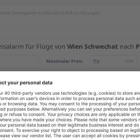
 (ohne Servicegebühr in Höhe von
32
EUR
pro Passagier)
reisalarm für Flüge von
Wien Schwechat
nach
P
Maximaler Preis
EUR
r Preisen im Newsletter.
Ich stimme zu, Marketinginformationen von eSky.p
haben für Dich mehr Angebote gef