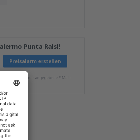
alermo Punta Raisi!
Preisalarm erstellen
l S.A an die von mir angegebene E-Mail-
unden