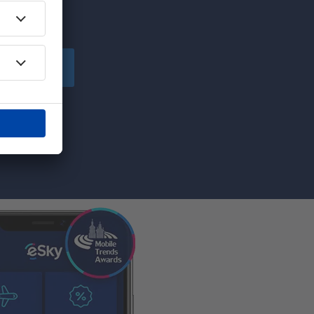
chen!
peichern
von eSky.pl
ilen Sie die