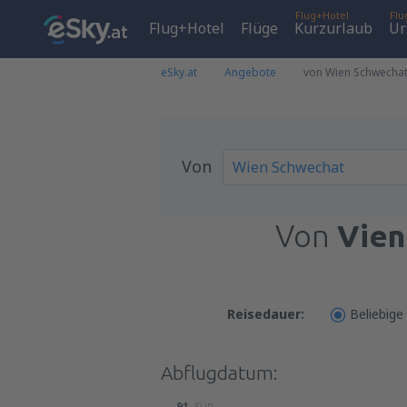
Flug+Hotel
Flu
Flug+Hotel
Flüge
Kurzurlaub
Ur
eSky.at
Angebote
von Wien Schwechat
Von
Von
Vien
Reisedauer:
Beliebige
Abflugdatum:
91
EUR