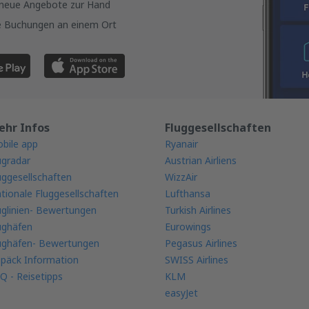
 neue Angebote zur Hand
re Buchungen an einem Ort
ehr Infos
Fluggesellschaften
bile app
Ryanair
ugradar
Austrian Airliens
uggesellschaften
WizzAir
tionale Fluggesellschaften
Lufthansa
uglinien- Bewertungen
Turkish Airlines
ughäfen
Eurowings
ughäfen- Bewertungen
Pegasus Airlines
päck Information
SWISS Airlines
Q - Reisetipps
KLM
easyJet