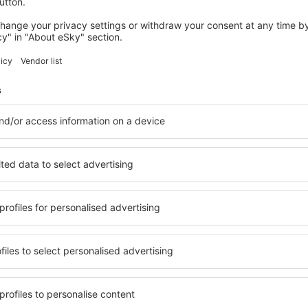
Mailand
Abflug von Wien
36
EUR
Banja Luka
Abflug von Wien
37
EUR
Zeige andere Angebote