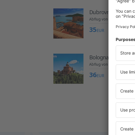
Dubrovnik
Abflug von Wien
35
EUR
Bologna
Abflug von Wien
36
EUR