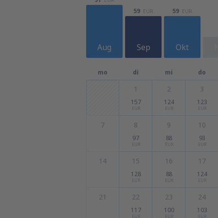
59
59
EUR
EUR
Aug
Sep
Okt
mo
di
mi
do
1
2
3
157
124
123
EUR
EUR
EUR
7
8
9
10
97
88
93
EUR
EUR
EUR
14
15
16
17
128
88
124
EUR
EUR
EUR
21
22
23
24
117
100
103
EUR
EUR
EUR