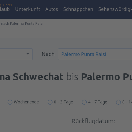
g+Hotel
laub
Unterkunft
Autos
Schnäppchen
Sehenswürdigk
 nach Palermo Punta Raisi
Nach
na Schwechat
bis
Palermo Pu
Wochenende
0 - 3 Tage
4 - 7 Tage
8 - 
Rückflugdatum: