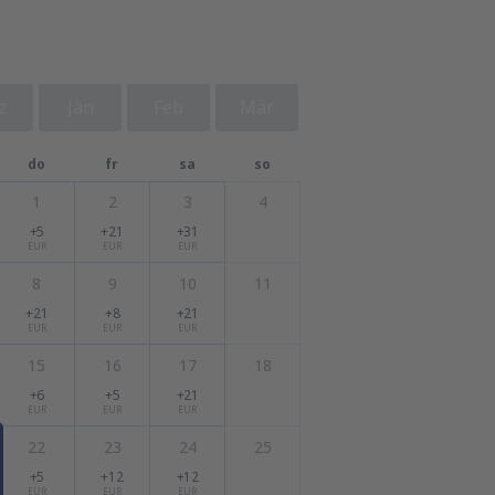
z
Jän
Feb
Mär
do
fr
sa
so
1
2
3
4
+5
+21
+31
EUR
EUR
EUR
8
9
10
11
+21
+8
+21
EUR
EUR
EUR
15
16
17
18
+6
+5
+21
EUR
EUR
EUR
22
23
24
25
+5
+12
+12
EUR
EUR
EUR