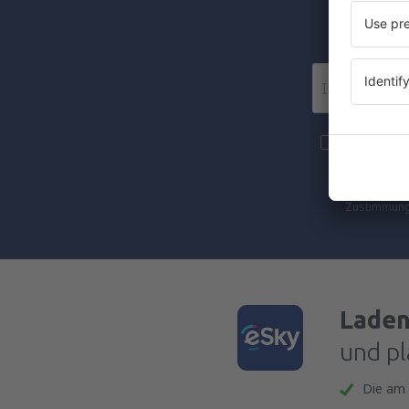
Wir 
Mehr Reise
S.A an die 
Mit dem Ank
Zustimmung 
Laden
und pl
Die am 