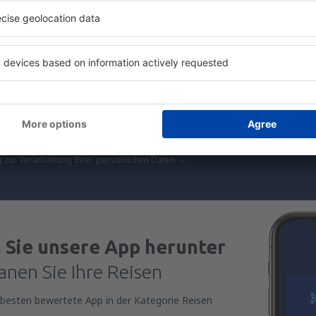
senden Dir nur die besten Schnäppchen – verspro
S
n zu super Preisen im Newsletter.
Ich stimme zu, Marketinginformationen 
von mir angegebene E-Mail-Adresse zu erhalten.
reuzen der Newsletter Checkbox und der Auswahl „Speichern”(zusammen), erte
zur Verarbeitung Ihrer persönlichen Daten
 Sie unsere App herunter
anen Sie Ihre Reisen
besten bewertete App in der Kategorie Reisen