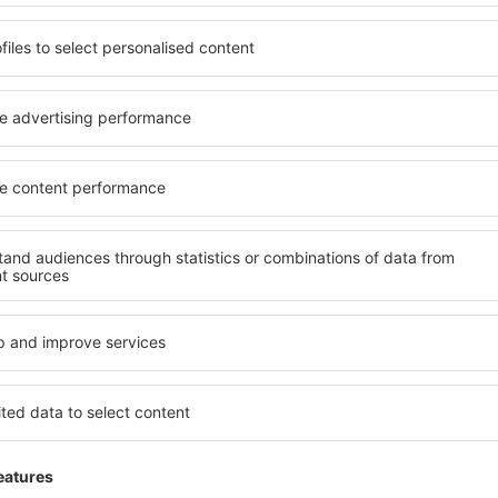
Sparen Sie Zeit und Geld.
Buchen Sie Flug+Hotel a
eSky.at!
Prüfen
etter-Empfänger reisen me
weniger Geld
Flüge, Städtereisen, Urlaub – sichern Sie sich ei
Reiseangebote vor anderen.