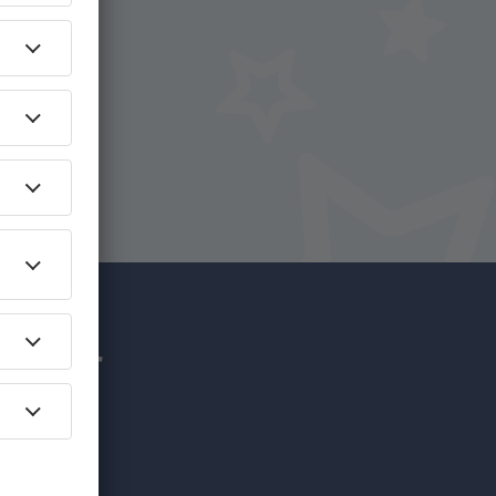
uf
hr für
nzigartige