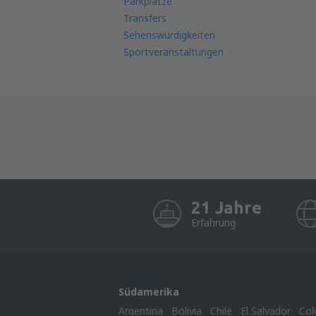
Parkplätze
Transfers
Sehenswürdigkeiten
Sportveranstaltungen
21 Jahre
Erfahrung
Südamerika
Argentina
Bolivia
Chile
El Salvador
Col