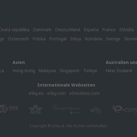
Česká republika
Danmark
Deutschland
Espańa
France
Ελλάδα
ge
Österreich
Polska
Portugal
Srbija
România
Sverige
Slove
Asien
Australien un
ca
Hong Kong
Malaysia
Singapore
Türkiye
New Zealand
Internationale Webseiten
eSky.eu
eSky.com
eDestinos.com
Copyright © eSky.at. Alle Rechte vorbehalten.