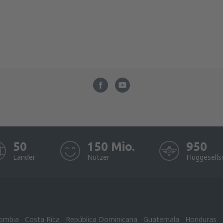
50
150 Mio.
950
Länder
Nutzer
Fluggesells
ombia
Costa Rica
República Dominicana
Guatemala
Honduras