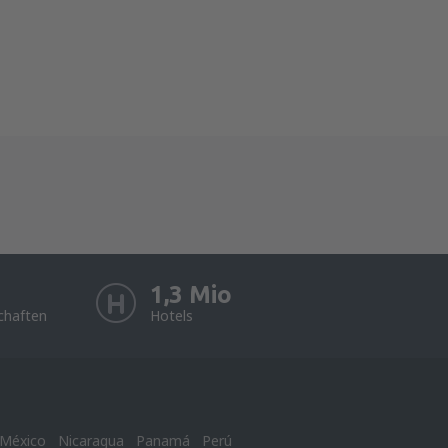
1,3 Mio
chaften
Hotels
México
Nicaragua
Panamá
Perú