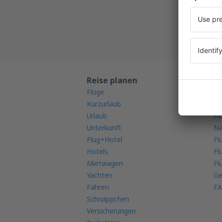
Alle Ih
Reise planen
M
Flüge
Mo
Kurzurlaub
Fl
Urlaub
Fl
Unterkunft
Na
Flug+Hotel
Fl
Hotels
Fl
Mietwagen
Fl
Yachten
Ge
Fähren
FA
Schnäppchen
Versicherungen