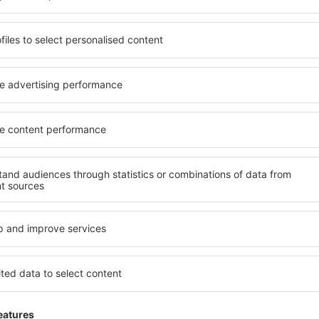
senden Dir nur die besten Schnäppchen – verspro
S
n zu super Preisen im Newsletter.
Ich stimme zu, Marketinginformationen 
von mir angegebene E-Mail-Adresse zu erhalten.
reuzen der Newsletter Checkbox und der Auswahl „Speichern”(zusammen), erte
zur Verarbeitung Ihrer persönlichen Daten
 Sie unsere App herunter
anen Sie Ihre Reisen
besten bewertete App in der Kategorie Reisen
 neue Angebote zur Hand