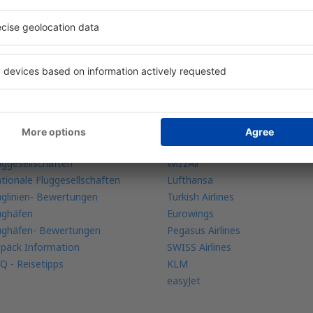
re Buchungen an einem Ort
ehr Infos
Fluggesellschaften
bile app
Ryanair
ugradar
Austrian Airliens
uggesellschaften
WizzAir
tionale Fluggesellschaften
Lufthansa
uglinien- Bewertungen
Turkish Airlines
ughäfen
Eurowings
ughäfen- Bewertungen
Pegasus Airlines
päck Information
SWISS Airlines
Q - Reisetipps
KLM
easyJet