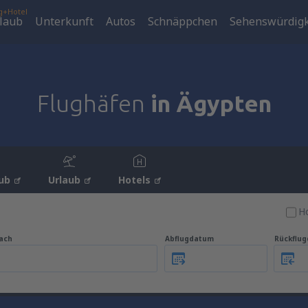
g+Hotel
laub
Unterkunft
Autos
Schnäppchen
Sehenswürdigk
Flughäfen
in Ägypten
ub
Urlaub
Hotels
Ho
ach
Abflugdatum
Rückflu