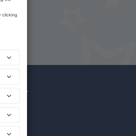
uf
hr für
nzigartige