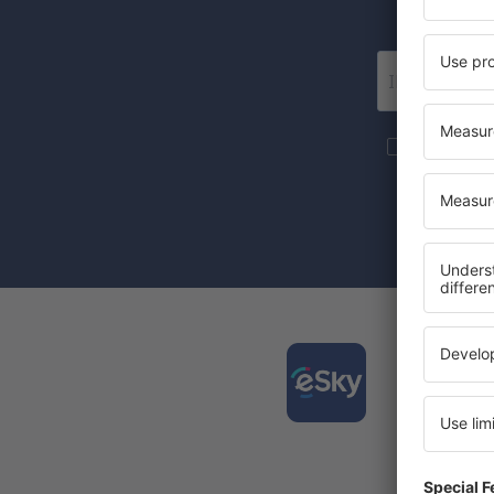
Wir 
Mehr Reise
S.A an die 
Mit dem Ank
Zustimmung 
Laden
und pl
Die am 
Täglich