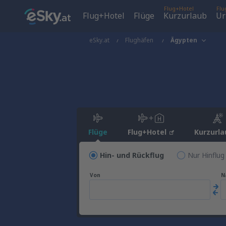
Flug+Hotel
Flu
Flug+Hotel
Flüge
Kurzurlaub
Ur
eSky.at
Flughäfen
Ägypten
Flüge
Flug+Hotel
Kurzurla
Hin- und Rückflug
Nur Hinflug
Von
N