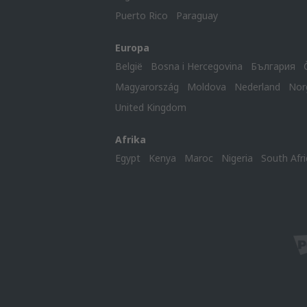
Puerto Rico
Paraguay
Europa
België
Bosna i Hercegovina
България
Magyarország
Moldova
Nederland
Nor
United Kingdom
Afrika
Egypt
Kenya
Maroc
Nigeria
South Afri