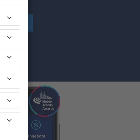
chen!
peichern
von eSky.pl
ilen Sie die