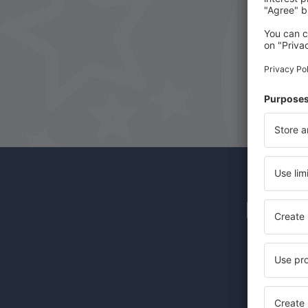
Sohag Intl Airport (HMB)
Kairo
Taba Intl Airport (TCP)
Newsl
Günstige 