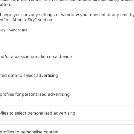
Sparen Sie Zeit und Geld.
Buchen Sie Flug+Hotel a
eSky.at!
Prüfen
etter-Empfänger reisen me
weniger Geld
Flüge, Städtereisen, Urlaub – sichern Sie sich ei
Reiseangebote vor anderen.