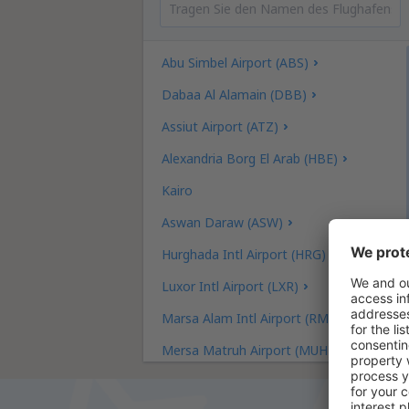
Abu Simbel Airport (ABS)
Dabaa Al Alamain (DBB)
Assiut Airport (ATZ)
Alexandria Borg El Arab (HBE)
Kairo
Aswan Daraw (ASW)
Hurghada Intl Airport (HRG)
Luxor Intl Airport (LXR)
Marsa Alam Intl Airport (RMF)
Mersa Matruh Airport (MUH)
Sharm el-Sheikh Intl Airport (SSH)