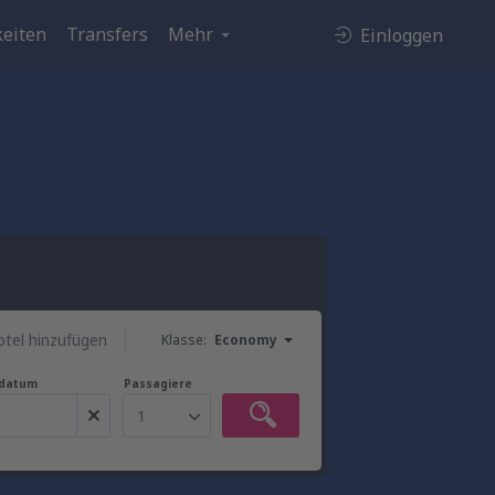
eiten
Transfers
Mehr
Einloggen
tel hinzufügen
Klasse:
Economy
gdatum
Passagiere
1