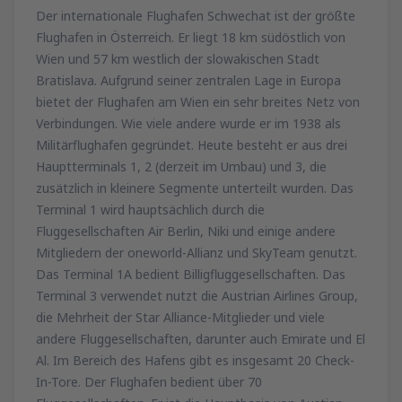
Der internationale Flughafen Schwechat ist der größte
Flughafen in Österreich. Er liegt 18 km südöstlich von
von
Klagenfurt, Klagenfurt Airport
(KLU)
Wien und 57 km westlich der slowakischen Stadt
60
AB
EUR
Bratislava. Aufgrund seiner zentralen Lage in Europa
bietet der Flughafen am Wien ein sehr breites Netz von
von
Wien, Schwechat
(VIE)
Verbindungen. Wie viele andere wurde er im 1938 als
44
AB
EUR
Militärflughafen gegründet. Heute besteht er aus drei
Hauptterminals 1, 2 (derzeit im Umbau) und 3, die
zusätzlich in kleinere Segmente unterteilt wurden. Das
Terminal 1 wird hauptsächlich durch die
Fluggesellschaften Air Berlin, Niki und einige andere
Mitgliedern der oneworld-Allianz und SkyTeam genutzt.
Das Terminal 1A bedient Billigfluggesellschaften. Das
Terminal 3 verwendet nutzt die Austrian Airlines Group,
die Mehrheit der Star Alliance-Mitglieder und viele
andere Fluggesellschaften, darunter auch Emirate und El
Al. Im Bereich des Hafens gibt es insgesamt 20 Check-
In-Tore. Der Flughafen bedient über 70