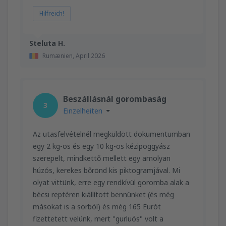
Hilfreich!
Steluta H.
Rumænien,
April 2026
Beszállásnál gorombaság
3
Einzelheiten
Az utasfelvételnél megküldött dokumentumban
egy 2 kg-os és egy 10 kg-os kézipoggyász
szerepelt, mindkettő mellett egy amolyan
húzós, kerekes bőrönd kis piktogramjával. Mi
olyat vittünk, erre egy rendkívül goromba alak a
bécsi reptéren kiállított bennünket (és még
másokat is a sorból) és még 165 Eurót
fizettetett velünk, mert "gurluós" volt a