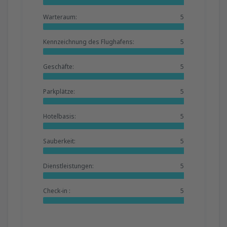
Warteraum:
5
Kennzeichnung des Flughafens:
5
Geschäfte:
5
Parkplätze:
5
Hotelbasis:
5
Sauberkeit:
5
Dienstleistungen:
5
Check-in :
5