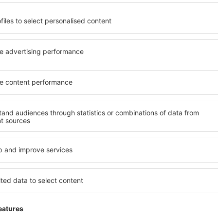
arkplatz bietet 1200 Plätze in einer mehrstöckigen Garage an und 45
.
enstleistungen
en
– der Informationspunkt befindet sich im Hauptsaal des Terminals
 der Flughafen ist an die Bedürfnisse der behinderten Personen angep
e
– auf dem Flughafen gibt es Café und Restaurant.
ele Geschäfts- und Dienstleistungspunkte bieten unterschiedliche War
f dem Flughafen befindet sich eine Bankfiliale. Zur Verfügung stehen
dbüro befindet sich im Ankunftshalle.
 die Firmen, die solche Dienstleistungen auf dem Flughafen anbieten: 