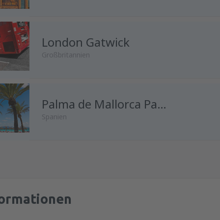
London Gatwick
Großbritannien
von
Wien, Schwechat
Palma de Mallorca Palma de Mallorca Airport
(VIE)
Spanien
von
Innsbruck, Kranebitten
(I
von
Wien, Schwechat
(VIE)
von
Salzburg, W. A. Mozart
(S
formationen
von
Salzburg, W. A. Mozart
(S