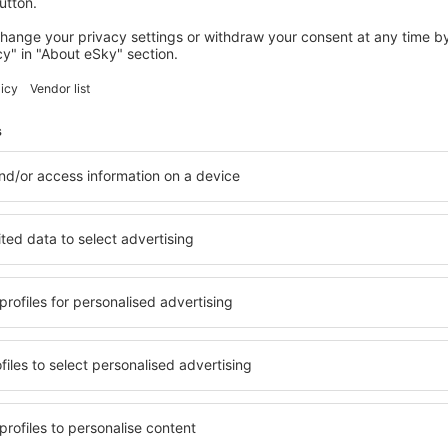
ingang des Terminals befindet sich Taxistand.
üden, sollte man durch Europabrücke fahren und die Fahrbahn Arlb
e Autobahn an der Kreuzung Innsbruck "West-Flughafen" (Flughafen
fahren.
vom Norden, nach dem Grenzübergang in Mittenwald/Scharnitz sollte
ren. Nach einiger Zeit erscheinen die Wegweiser, die den Weg zum Fl
esten, aus Bregenz, sollte man die Autobahn A12 nutzen Richtung 
nsbruck Osten-Flughafen), die Reisenden sollten auf die Wegweiser 
ür Navigationssysteme GPS:
1°21'6"E
rkplatz