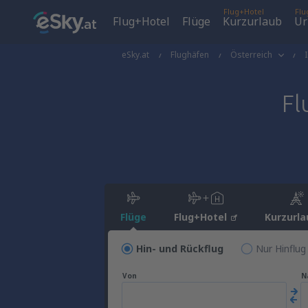
Flug+Hotel
Flu
Flug+Hotel
Flüge
Kurzurlaub
Ur
eSky.at
Flughäfen
Österreich
Fl
Flüge
Flug+Hotel
Kurzurla
Hin- und Rückflug
Nur Hinflug
Von
N