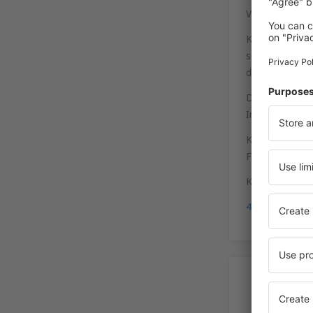
Vor dem Haupte
Kommend vom S
sollte man di
den Flughafen 
Die Reisenden 
Innsbruck) fah
Kommend vom W
Flughafen" (In
Koordinaten f
47°15'28"N, 1
Pa