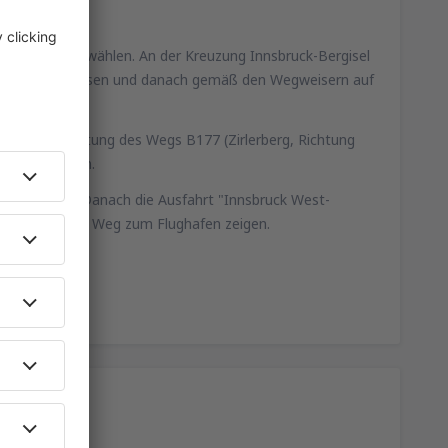
erg/Bregenz wählen. An der Kreuzung Innsbruck-Bergisel
-Westen) verlassen und danach gemäß den Wegweisern auf
n in die Richtung des Wegs B177 (Zirlerberg, Richtung
ughafen zeigen.
Innsbruck. Danach die Ausfahrt "Innsbruck West-
achten, die den Weg zum Flughafen zeigen.