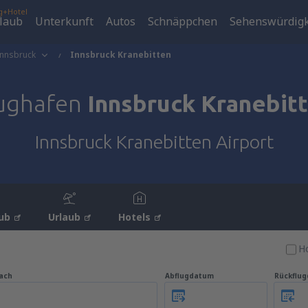
g+Hotel
laub
Unterkunft
Autos
Schnäppchen
Sehenswürdigk
Innsbruck
Innsbruck Kranebitten
ughafen
Innsbruck Kranebit
Innsbruck Kranebitten Airport
ub
Urlaub
Hotels
Ho
ach
Abflugdatum
Rückflu