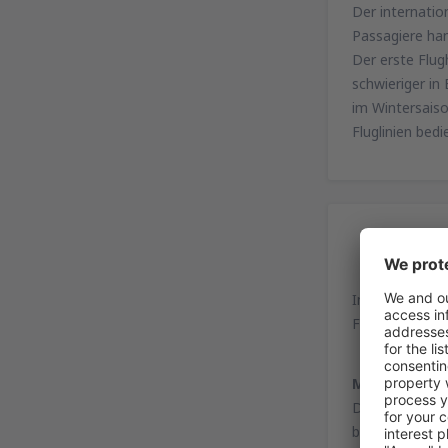
Der internatio
Passagiere han
Der erste Flug
schwieriger in
im Wintersaiso
Fluglinien bedi
Zu
Innsbruck Kran
Fürstenweg 18
Mit dem Bus
Der Hauptbahnh
beträgt ca. 18