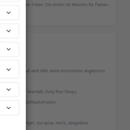
0 Parkplätze im Freien. Die ersten 30 Minuten für Parken
.
asst, im Notfall wird Hilfe eines Assistenten angeboten.
en an. Es gibt ebenfalls Duty-free-Shops.
 ebenfalls drei Geldautomaten.
Sixt, Avis, Budget, Europcar, Hertz, Megadrive.