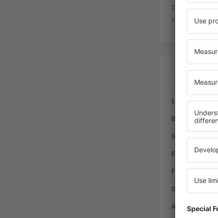
Der Flughafenp
sind kostenlos
Di
Information
Behinderte
–
Gastronomi
Einkäufe
– vi
Finanzen
– au
Gepäck
– Fun
Autoverleih
–