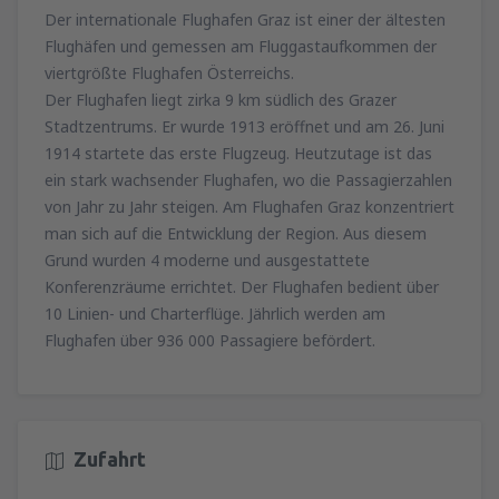
Der internationale Flughafen Graz ist einer der ältesten
Flughäfen und gemessen am Fluggastaufkommen der
von
Klagenfurt, Klagenfurt Airport
(KLU)
viertgrößte Flughafen Österreichs.
60
AB
EUR
Der Flughafen liegt zirka 9 km südlich des Grazer
Stadtzentrums. Er wurde 1913 eröffnet und am 26. Juni
von
Wien, Schwechat
(VIE)
1914 startete das erste Flugzeug. Heutzutage ist das
45
AB
EUR
ein stark wachsender Flughafen, wo die Passagierzahlen
von Jahr zu Jahr steigen. Am Flughafen Graz konzentriert
man sich auf die Entwicklung der Region. Aus diesem
Grund wurden 4 moderne und ausgestattete
Konferenzräume errichtet. Der Flughafen bedient über
10 Linien- und Charterflüge. Jährlich werden am
Flughafen über 936 000 Passagiere befördert.
Zufahrt