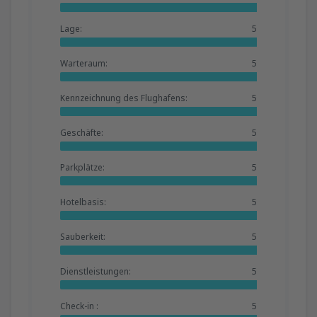
Lage:
5
Warteraum:
5
Kennzeichnung des Flughafens:
5
Geschäfte:
5
Parkplätze:
5
Hotelbasis:
5
Sauberkeit:
5
Dienstleistungen:
5
Check-in :
5