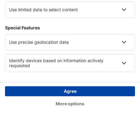
Flughafen Keshod (IXK)
Gulbarga Kalaburagi (GBI)
Gandhidham Kandla (IXY)
Kannur International Airport (CNN)
Kanpur Airport (KNU)
Durgapur Kazi Nazrul Islam (RDP)
Khajuraho Airport (HJR)
Kolhapur Airport (KLH)
Kurnool (KJB)
Leh Kushok Bakula Rinpoche (IXL)
Aizawl Lengpui (AJL)