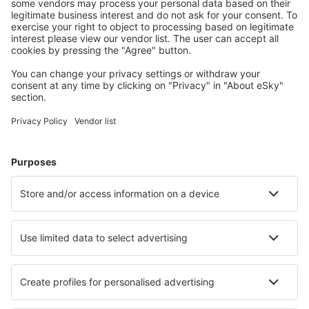
Dibrugarh Airport (DIB)
Dimapur Apt. (DMU)
Diu Airport (DIU)
Jabalpur Dumna (JLR)
Dharamshala Gaggal (DHM)
Gaya Airport (GAY)
Gondia (GDB)
Gorakhpur Airport (GOP)
Jamnagar Govardhanpur (JGA)
Gwalior Airport (GWL)
Hindon Airport (HDO)