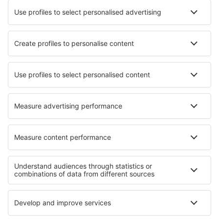
Hubli Airport (HBX)
Imphal Airport (IMF)
Delhi Indira Gandhi (DEL)
Flughafen Maa Danteswari (JGB)
Jaipur Intl Airport (JAI)
Jaisalmer Airport (JSA)
Flughafen Jalgaon (JLG)
Toranagallu Jindal Vijaynagar (VDY)
Jodhpur Airport (JDH)
Dehradun Jolly Grant (DED)
Jorhat Airport (JRH)