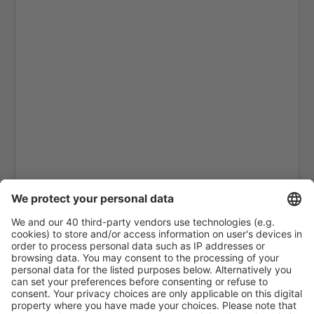
Kalikat Intl Airport (CCJ)
Chandigarh Airport (IXC)
Chennai Intl Airport (MAA)
Mumbai Chhatrapati Shivaji (BOM)
Aurangabad Chikkalthana (IXU)
Kochi Nedumbassery (COK)
Coimbatore Intl Airport (CJB)
Cuddapah Airport (CDP)
Udaipur Dabok (UDR)
Goa Dabolim (GOI)
Indore Devi Ahilyabai Holkar (IDR)