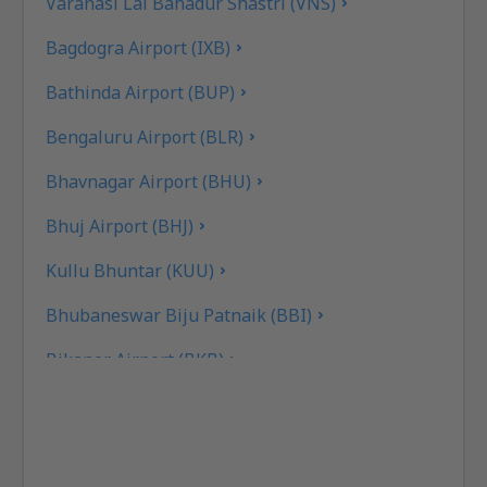
Varanasi Lal Bahadur Shastri (VNS)
Bagdogra Airport (IXB)
Bathinda Airport (BUP)
Bengaluru Airport (BLR)
Bhavnagar Airport (BHU)
Bhuj Airport (BHJ)
Kullu Bhuntar (KUU)
Bhubaneswar Biju Patnaik (BBI)
Bikaner Airport (BKB)
Flughafen Bilasa Devi Kevat (PAB)
Ranchi Birsa Munda (IXR)