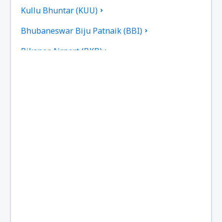
Kullu Bhuntar (KUU)
Bhubaneswar Biju Patnaik (BBI)
Bikaner Airport (BKB)
Flughafen Bilasa Devi Kevat (PAB)
Ranchi Birsa Munda (IXR)
Kalikat Intl Airport (CCJ)
Chandigarh Airport (IXC)
Chennai Intl Airport (MAA)
Mumbai Chhatrapati Shivaji (BOM)
Aurangabad Chikkalthana (IXU)
Kochi Nedumbassery (COK)