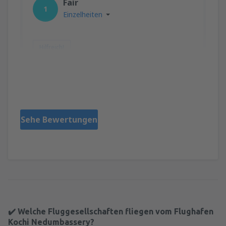
Fair
1
Einzelheiten
Hilfreich!
Alpho
United Kingdom,
Juli 2023
Sehe Bewertungen
✔️ Welche Fluggesellschaften fliegen vom Flughafen
Kochi Nedumbassery?