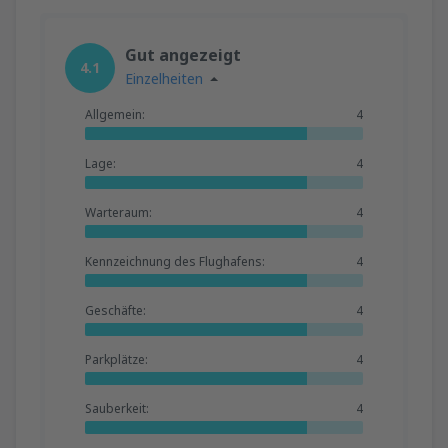
Gut angezeigt
4.1
Einzelheiten
Allgemein:
4
Lage:
4
Warteraum:
4
Kennzeichnung des Flughafens:
4
Geschäfte:
4
Parkplätze:
4
Sauberkeit:
4