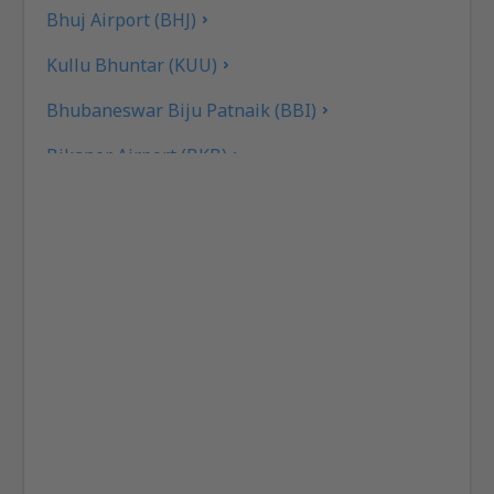
Bhuj Airport (BHJ)
Kullu Bhuntar (KUU)
Bhubaneswar Biju Patnaik (BBI)
Bikaner Airport (BKB)
Flughafen Bilasa Devi Kevat (PAB)
Ranchi Birsa Munda (IXR)
Kalikat Intl Airport (CCJ)
Chandigarh Airport (IXC)
Chennai Intl Airport (MAA)
Mumbai Chhatrapati Shivaji (BOM)
Aurangabad Chikkalthana (IXU)