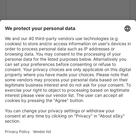
Kochi Nedumbassery (COK)
Coimbatore Intl Airport (CJB)
Cuddapah Airport (CDP)
Udaipur Dabok (UDR)
Goa Dabolim (GOI)
Indore Devi Ahilyabai Holkar (IDR)
Dibrugarh Airport (DIB)
Dimapur Apt. (DMU)
Diu Airport (DIU)
Jabalpur Dumna (JLR)
Dharamshala Gaggal (DHM)