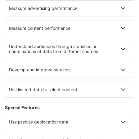
Jaisalmer Airport (JSA)
Flughafen Jalgaon (JLG)
Toranagallu Jindal Vijaynagar (VDY)
Jodhpur Airport (JDH)
Dehradun Jolly Grant (DED)
Jorhat Airport (JRH)
Flughafen Keshod (IXK)
Gulbarga Kalaburagi (GBI)
Gandhidham Kandla (IXY)
Kannur International Airport (CNN)
Kanpur Airport (KNU)