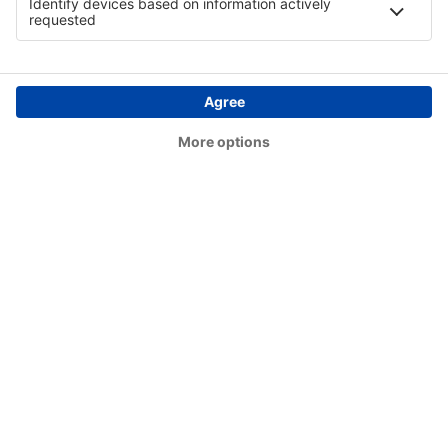
Durgapur Kazi Nazrul Islam (RDP)
Khajuraho Airport (HJR)
Kolhapur Airport (KLH)
Kurnool (KJB)
Leh Kushok Bakula Rinpoche (IXL)
Aizawl Lengpui (AJL)
Lilabari Airport (IXI)
Patna Lok Nayak Jayaprakash (PAT)
Guwahati Gopinath Bordoloi (GAU)
Lucknow Charan Singh (LKO)
Ludhiana Airport (LUH)