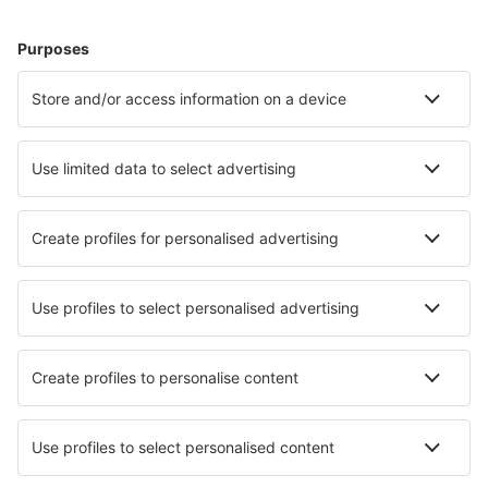
Gaya Airport (GAY)
Gondia (GDB)
Gorakhpur Airport (GOP)
Jamnagar Govardhanpur (JGA)
Gwalior Airport (GWL)
Hindon Airport (HDO)
Hubli Airport (HBX)
Imphal Airport (IMF)
Delhi Indira Gandhi (DEL)
Flughafen Maa Danteswari (JGB)
Jaipur Intl Airport (JAI)