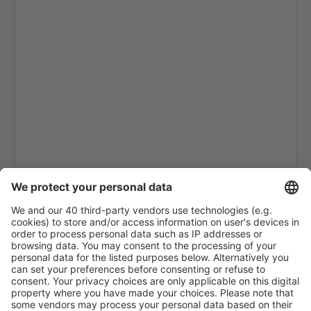
Kirkenes Hoybuktmoen (KKN)
Kristiansand Kjevik (KRS)
Kristiansund Airport (KSU)
Lakselv Airport (LKL)
Tromso Langnes (TOS)
Leknes Airport (LKN)
Mehamn Airport (MEH)
Mo i Rana Rassvoll (MQN)
Molde Aro (MOL)
Mosjoen Airport (MJF)
Oslo