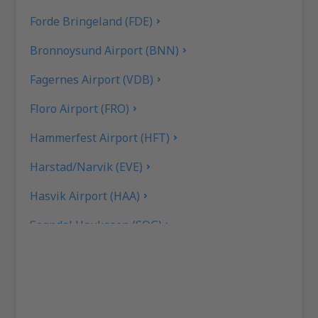
Forde Bringeland (FDE)
Bronnoysund Airport (BNN)
Fagernes Airport (VDB)
Floro Airport (FRO)
Hammerfest Airport (HFT)
Harstad/Narvik (EVE)
Hasvik Airport (HAA)
Sogndal Haukasen (SOG)
Svolvaer Helle (SVJ)
Honningsvag Valan (HVG)
Haugesund Karmoy (HAU)