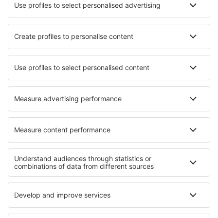
Sorkjosen Airport (SOJ)
Sandnessjoen Stokka (SSJ)
Stokmarknes Airport (SKN)
Stord Airport (SRP)
Longyear Svalbard (LYR)
Vadso Airport (VDS)
Trondheim Vaerns (TRD)
Vardo Airport (VAW)
Ålesund Vigra (AES)