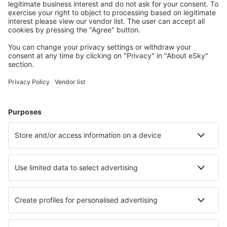
Namsos Airport (OSY)
Orland (OLA)
Hovden Orsta-Volda (HOV)
Oslo
Oslo
Roros Airport (RRS)
Rorvik Airport (RVK)
Rost Airport (RET)
Sandane Airport (SDN)
Skien Airport (SKE)
Stavanger Sola (SVG)