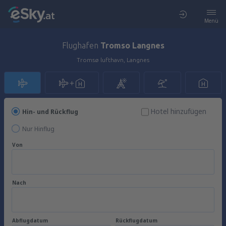
Menü
Flughafen
Tromso Langnes
Tromsø lufthavn, Langnes
Hotel hinzufügen
Hin- und Rückflug
Nur Hinflug
Von
Nach
Abflugdatum
Rückflugdatum