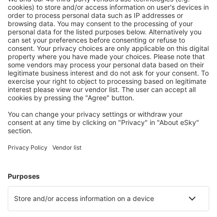
Mo i Rana Rassvoll (MQN)
Molde Aro (MOL)
Mosjoen Airport (MJF)
Oslo
Namsos Airport (OSY)
Orland (OLA)
Hovden Orsta-Volda (HOV)
Oslo
Oslo
Roros Airport (RRS)
Rorvik Airport (RVK)