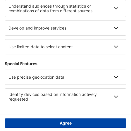
Vardo Airport (VAW)
Ålesund Vigra (AES)