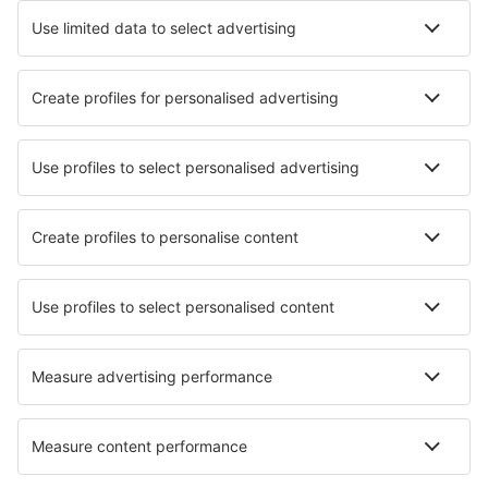
Rost Airport (RET)
Sandane Airport (SDN)
Skien Airport (SKE)
Stavanger Sola (SVG)
Sorkjosen Airport (SOJ)
Sandnessjoen Stokka (SSJ)
Stokmarknes Airport (SKN)
Stord Airport (SRP)
Longyear Svalbard (LYR)
Vadso Airport (VDS)
Trondheim Vaerns (TRD)