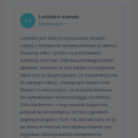
Lotnisko evenes
3.9
Einzelheiten
Lotnisko jest dobrze usytuowane, dojazd i
odjazd z lotniska nie sprawia żadnego problemu.
Na każdy odlot i przylot są podstawiane
autobusy oraz taxi. Odprawa przebiega bardzo
sprawnie, pomimo że jest bardzo szczegółowa
także jest to dużym plusem, że trwa praktycznie
do samego odlotu, obsługa jest bardzo miła.
Miałem to nieszczęście, że maszyna biletowa
źle wydrukowała mi kod na bagaż na lotnisku
Oslo Gardemoe i z tego powodu bagaż mój
poleciał do Amsterdamu. Od razu zgłosiłem
zaginięcie bagażu i 15.01 16r. dostarczono mi go
do domu w Harstad. Poczekalnia również jest
wygodna i obsługa bardzo kompetentna.