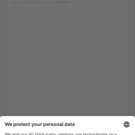
Sogndal Haukasen (SOG)
Svolvaer Helle (SVJ)
Honningsvag Valan (HVG)
Haugesund Karmoy (HAU)
Kirkenes Hoybuktmoen (KKN)
Kristiansand Kjevik (KRS)
Kristiansund Airport (KSU)
Lakselv Airport (LKL)
Tromso Langnes (TOS)
Leknes Airport (LKN)
Mehamn Airport (MEH)