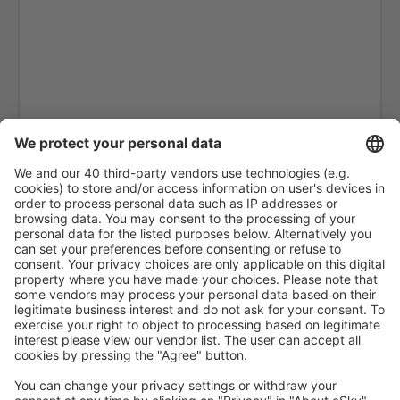
Kristiansund Airport (KSU)
Lakselv Airport (LKL)
Tromso Langnes (TOS)
Leknes Airport (LKN)
Mehamn Airport (MEH)
Mo i Rana Rassvoll (MQN)
Molde Aro (MOL)
Mosjoen Airport (MJF)
Oslo
Namsos Airport (OSY)
Orland (OLA)