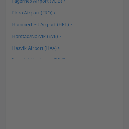
Fagernes Airport (VDB)
Floro Airport (FRO)
Hammerfest Airport (HFT)
Harstad/Narvik (EVE)
Hasvik Airport (HAA)
Sogndal Haukasen (SOG)
Svolvaer Helle (SVJ)
Honningsvag Valan (HVG)
Haugesund Karmoy (HAU)
Kirkenes Hoybuktmoen (KKN)
Kristiansand Kjevik (KRS)