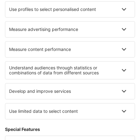
Stokmarknes Airport (SKN)
Stord Airport (SRP)
Longyear Svalbard (LYR)
Vadso Airport (VDS)
Trondheim Vaerns (TRD)
Vardo Airport (VAW)
Ålesund Vigra (AES)