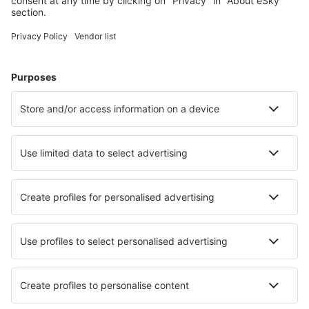
Hovden Orsta-Volda (HOV)
Oslo
Oslo
Roros Airport (RRS)
Rorvik Airport (RVK)
Rost Airport (RET)
Sandane Airport (SDN)
Skien Airport (SKE)
Stavanger Sola (SVG)
Sorkjosen Airport (SOJ)
Sandnessjoen Stokka (SSJ)