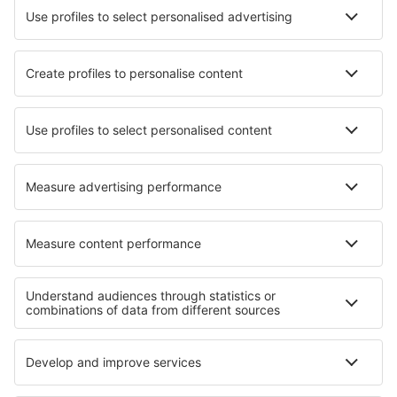
Lyon
Marseille Provence (MRS)
Metz-Nancy-Lorraine (ETZ)
Annecy Meythet (NCY)
Saint-Nazaire Montoir Airport (SNR)
Montpellier Mediterranee (MPL)
Nantes Atlantique (NTE)
Nimes Airport (FNI)
Paris
Ouessant Airport (OUI)
Pau Pyrenees (PUF)