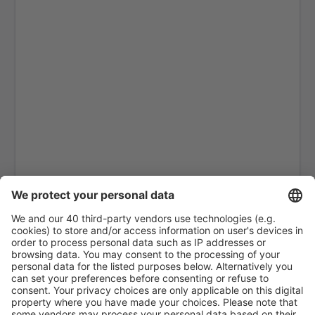
Castres–Mazamet Airport (DCM)
Chambery-Savoie (CMF)
Paris
Clermont-Ferrand Auvergne (CFE)
Nice Cote d'Azur (NCE)
Deauville-Saint Gatien Airport (DOL)
Deols Marcel Dassault Airport (CHR)
Dijon-Bourgogne Airport (DIJ)
Dinard Pleurtuit Saint-Malo (DNR)
Dole Jura Airport (DLE)