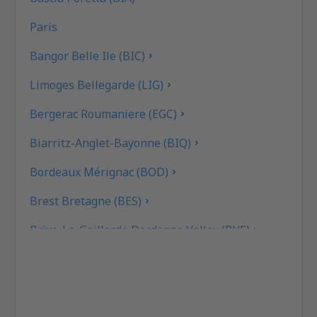
Paris
Bangor Belle Ile (BIC)
Limoges Bellegarde (LIG)
Bergerac Roumaniere (EGC)
Biarritz-Anglet-Bayonne (BIQ)
Bordeaux Mérignac (BOD)
Brest Bretagne (BES)
Brive-La-Gaillarde Dordogne Valley (BVE)
Caen (CFR)
Beziers Cap d'Agde (BZR)
Carcassonne Airport (CCF)