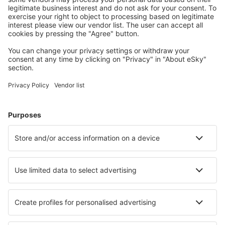
Strasburg Airport (SXB)
Epinal Mirecourt Airport (EPL)
EuroAirport Mülhausen (MLH)
Figari South Corsica (FSC)
Grenoble Isere (GNB)
Rochelle Ile de Re (LRH)
Lorient Lann-Bihoue (LRT)
Lannion Cote de Granit (LAI)
Hawr Octeville (LEH)
Le Puy-Loudes Airport (LPY)
Lille Lesquin (LIL)