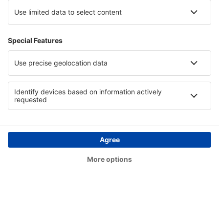
Perigueux-Bassillac Airport (PGX)
Perpignan Rivesaltes (PGF)
Poitiers-Biard Airport (PIS)
Quimper Cornouaille (UIP)
Rodez Marcillac (RDZ)
Lyon
Saint-Etienne Andrezieux-Boutheon (EBU)
Calvi Sainte-Catherine (CLY)
Rennes St. Jacques (RNS)
Tarbes Lourdes Pyrenees (LDE)
Toulon Hyeres (TLN)