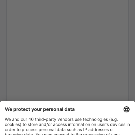
Caen (CFR)
Beziers Cap d'Agde (BZR)
Carcassonne Airport (CCF)
Castres–Mazamet Airport (DCM)
Chambery-Savoie (CMF)
Paris
Clermont-Ferrand Auvergne (CFE)
Nice Cote d'Azur (NCE)
Deauville-Saint Gatien Airport (DOL)
Deols Marcel Dassault Airport (CHR)
Dijon-Bourgogne Airport (DIJ)