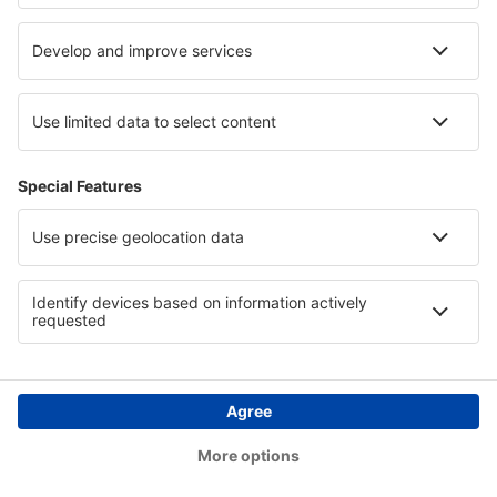
Ouessant Airport (OUI)
Pau Pyrenees (PUF)
Perigueux-Bassillac Airport (PGX)
Perpignan Rivesaltes (PGF)
Poitiers-Biard Airport (PIS)
Quimper Cornouaille (UIP)
Rodez Marcillac (RDZ)
Lyon
Saint-Etienne Andrezieux-Boutheon (EBU)
Calvi Sainte-Catherine (CLY)
Rennes St. Jacques (RNS)