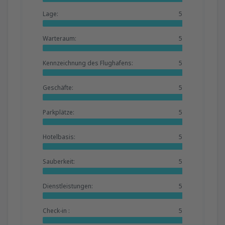
Lage:
5
Warteraum:
5
Kennzeichnung des Flughafens:
5
Geschäfte:
5
Parkplätze:
5
Hotelbasis:
5
Sauberkeit:
5
Dienstleistungen:
5
Check-in :
5