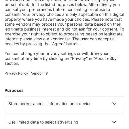
Dinard Pleurtuit Saint-Malo (DNR)
Dole Jura Airport (DLE)
Strasburg Airport (SXB)
Epinal Mirecourt Airport (EPL)
EuroAirport Mülhausen (MLH)
Figari South Corsica (FSC)
Grenoble Isere (GNB)
Rochelle Ile de Re (LRH)
Lorient Lann-Bihoue (LRT)
Lannion Cote de Granit (LAI)
Hawr Octeville (LEH)