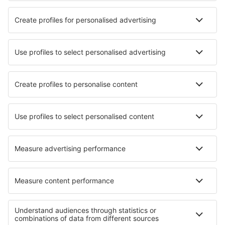
Le Puy-Loudes Airport (LPY)
Lille Lesquin (LIL)
Lyon
Marseille Provence (MRS)
Metz-Nancy-Lorraine (ETZ)
Annecy Meythet (NCY)
Saint-Nazaire Montoir Airport (SNR)
Montpellier Mediterranee (MPL)
Nantes Atlantique (NTE)
Nimes Airport (FNI)
Paris