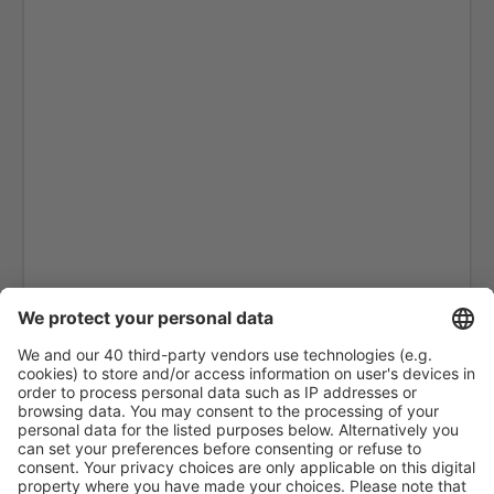
Carcassonne Airport (CCF)
Castres–Mazamet Airport (DCM)
Chambery-Savoie (CMF)
Paris
Clermont-Ferrand Auvergne (CFE)
Nice Cote d'Azur (NCE)
Deauville-Saint Gatien Airport (DOL)
Deols Marcel Dassault Airport (CHR)
Dijon-Bourgogne Airport (DIJ)
Dinard Pleurtuit Saint-Malo (DNR)
Dole Jura Airport (DLE)