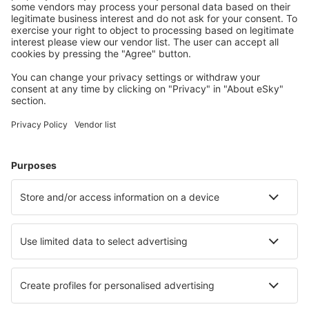
Strasburg Airport (SXB)
Epinal Mirecourt Airport (EPL)
EuroAirport Mülhausen (MLH)
Figari South Corsica (FSC)
Grenoble Isere (GNB)
Rochelle Ile de Re (LRH)
Lorient Lann-Bihoue (LRT)
Lannion Cote de Granit (LAI)
Hawr Octeville (LEH)
Le Puy-Loudes Airport (LPY)
Lille Lesquin (LIL)