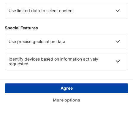
Perigueux-Bassillac Airport (PGX)
Perpignan Rivesaltes (PGF)
Poitiers-Biard Airport (PIS)
Quimper Cornouaille (UIP)
Rodez Marcillac (RDZ)
Lyon
Saint-Etienne Andrezieux-Boutheon (EBU)
Calvi Sainte-Catherine (CLY)
Rennes St. Jacques (RNS)
Tarbes Lourdes Pyrenees (LDE)
Toulon Hyeres (TLN)