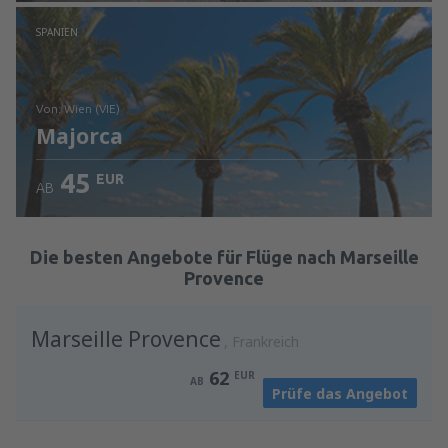
Prüfe die Einzelheiten
SPANIEN
von: Wien (VIE)
Majorca
45
EUR
AB
Prüfe die Einzelheiten
Die besten Angebote für Flüge nach Marseille
Provence
Marseille Provence
Frankreich
62
EUR
AB
Prüfe das Angebot