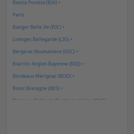
Bastia Poretta (BIA)
Paris
Bangor Belle Ile (BIC)
Limoges Bellegarde (LIG)
Bergerac Roumaniere (EGC)
Biarritz-Anglet-Bayonne (BIQ)
Bordeaux Mérignac (BOD)
Brest Bretagne (BES)
Brive-La-Gaillarde Dordogne Valley (BVE)
Caen (CFR)
Beziers Cap d'Agde (BZR)