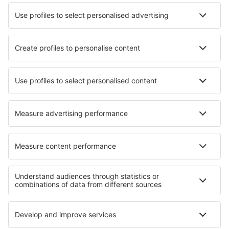
Lyon
Marseille Provence (MRS)
Metz-Nancy-Lorraine (ETZ)
Annecy Meythet (NCY)
Saint-Nazaire Montoir Airport (SNR)
Montpellier Mediterranee (MPL)
Nantes Atlantique (NTE)
Nimes Airport (FNI)
Paris
Ouessant Airport (OUI)
Pau Pyrenees (PUF)