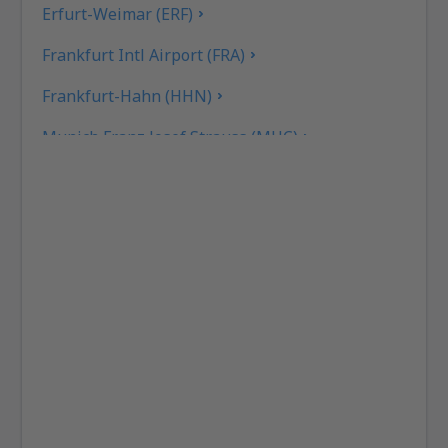
Erfurt-Weimar (ERF)
Frankfurt Intl Airport (FRA)
Frankfurt-Hahn (HHN)
Munich Franz Josef Strauss (MUC)
Hamburg
Heringsdorf Airport (HDF)
Hof Airport (HOQ)
Kassel-Calden Airport (KSF)
Kiel Airport (KEL)
Dresden Klotsche (DRS)
Hannover Langenhagen (HAJ)