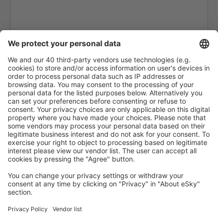
Leipzig Halle (LEJ)
Hamburg
Mannheim Airport (MHG)
Memmingen Allgau (FMM)
Nurnberg Airport (NUE)
Munster Osnabruck (FMO)
Paderborn Lippstadt (PAD)
Rostock-Laage (RLG)
Saarbrücken
Westerland Sylt (GWT)
Saarbrücken