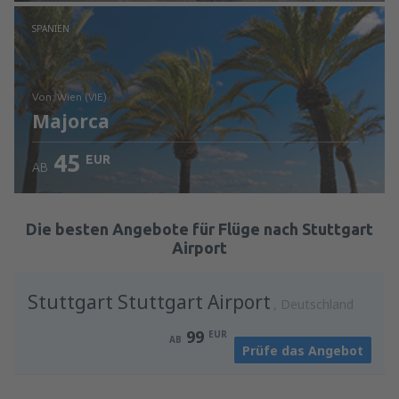
Prüfe die Einzelheiten
SPANIEN
von: Wien (VIE)
Majorca
45
EUR
AB
Prüfe die Einzelheiten
Die besten Angebote für Flüge nach Stuttgart
Airport
Stuttgart Stuttgart Airport
Deutschland
99
EUR
AB
Prüfe das Angebot