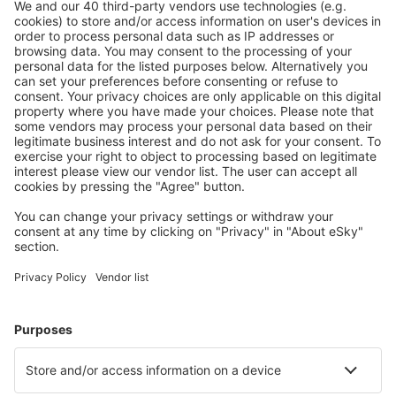
Memmingen Allgau (FMM)
Nurnberg Airport (NUE)
Munster Osnabruck (FMO)
Paderborn Lippstadt (PAD)
Rostock-Laage (RLG)
Saarbrücken
Westerland Sylt (GWT)
Saarbrücken