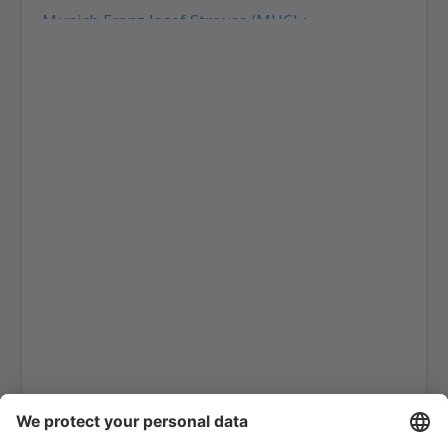
Munich Franz Josef Strauss (MUC)
Hamburg
Heringsdorf Airport (HDF)
Hof Airport (HOQ)
Kassel-Calden Airport (KSF)
Kiel Airport (KEL)
Dresden Klotsche (DRS)
Hannover Langenhagen (HAJ)
Leipzig Halle (LEJ)
Hamburg
Mannheim Airport (MHG)