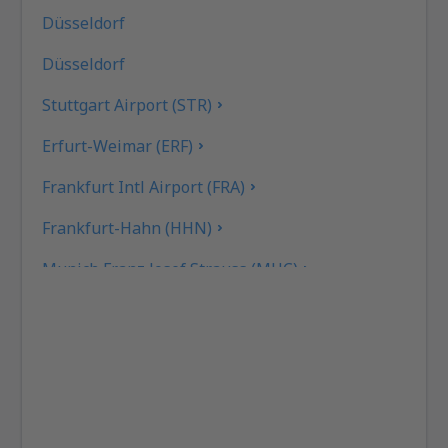
Düsseldorf
Düsseldorf
Stuttgart Airport (STR)
Erfurt-Weimar (ERF)
Frankfurt Intl Airport (FRA)
Frankfurt-Hahn (HHN)
Munich Franz Josef Strauss (MUC)
Hamburg
Heringsdorf Airport (HDF)
Hof Airport (HOQ)
Kassel-Calden Airport (KSF)