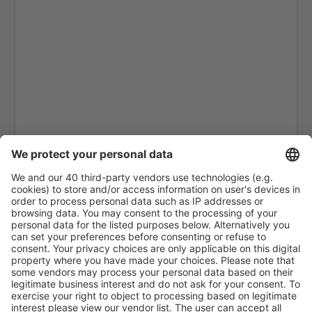
Kiel Airport (KEL)
Dresden Klotsche (DRS)
Hannover Langenhagen (HAJ)
Leipzig Halle (LEJ)
Hamburg
Mannheim Airport (MHG)
Memmingen Allgau (FMM)
Nurnberg Airport (NUE)
Munster Osnabruck (FMO)
Paderborn Lippstadt (PAD)
Rostock-Laage (RLG)