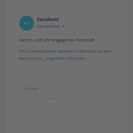
Excellent
4.1
Einzelheiten
Nettes und sehr engagiertes Personal!
Diese Meinung wurde automatisch übersetzt aus dem
Rumänischen.
Originaltext einblenden
Hilfreich!
Übersetzt durch
Ancuta Laura
Румъния,
Juli 2023