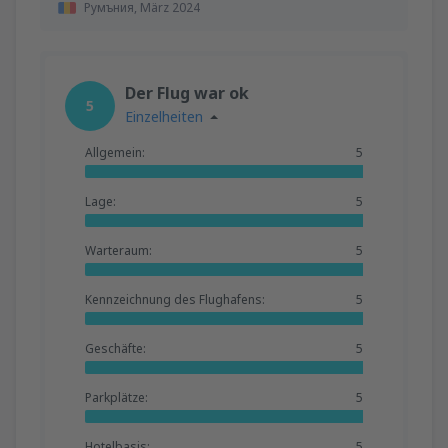
Румъния,
März 2024
Der Flug war ok
5
Einzelheiten
Allgemein:
5
Lage:
5
Warteraum:
5
Kennzeichnung des Flughafens:
5
Geschäfte:
5
Parkplätze:
5
Hotelbasis:
5