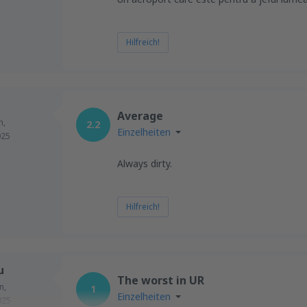
Hilfreich!
Average
n,
2.2
Einzelheiten
025
Always dirty.
Hilfreich!
u
The worst in UR
n,
1
Einzelheiten
025