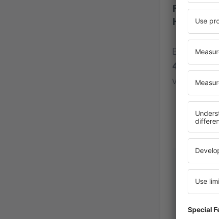
Flughafen
Henri Co
Bewertung
4799 Bew
verifizier
Sorin
Deutschlan
September 2