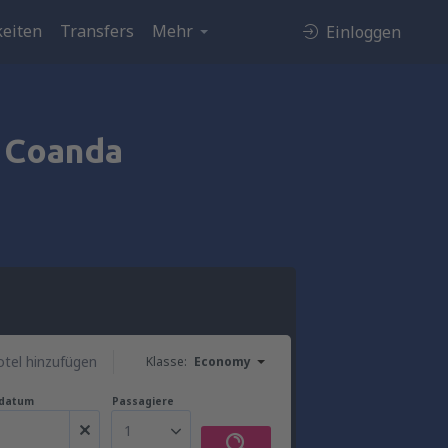
eiten
Transfers
Mehr
Einloggen
 Coanda
ă
tel hinzufügen
Klasse:
Economy
gdatum
Passagiere
1