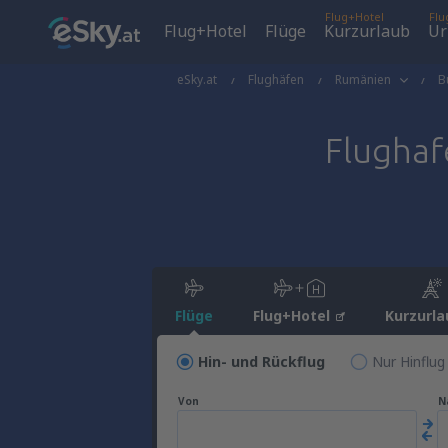
Flug+Hotel
Flu
Flug+Hotel
Flüge
Kurzurlaub
Ur
eSky.at
Flughäfen
Rumänien
B
Flugha
Flüge
Flug+Hotel
Kurzurla
Hin- und Rückflug
Nur Hinflug
Von
N