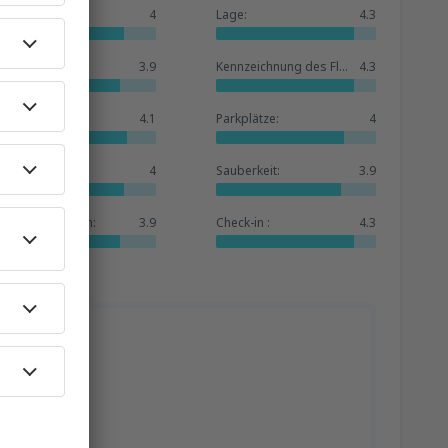
Allgemein:
4
Lage:
4.3
Warteraum:
3.9
Kennzeichnung des Flughafens:
4.3
Geschäfte:
4.1
Parkplätze:
4
Hotelbasis:
4
Sauberkeit:
3.9
Dienstleistungen:
3.9
Check-in :
4.3