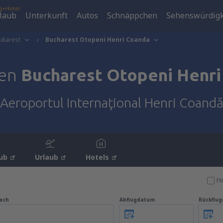
g+Hotel
laub
Unterkunft
Autos
Schnäppchen
Sehenswürdigk
ukarest
Bucharest Otopeni Henri Coanda
fen
Bucharest Otopeni Henri
Aeroportul Internaţional Henri Coand
ub
Urlaub
Hotels
Ho
ach
Abflugdatum
Rückflu