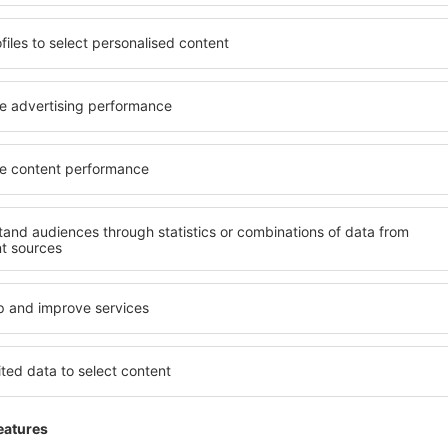
 Bucharest Otopeni
anda
4.1
 auf der Grundlage von
ertungen
der
ten Nutzer
Sehr schön
d,
4.4
Einzelheiten
025
Die haben auch gut gefallen