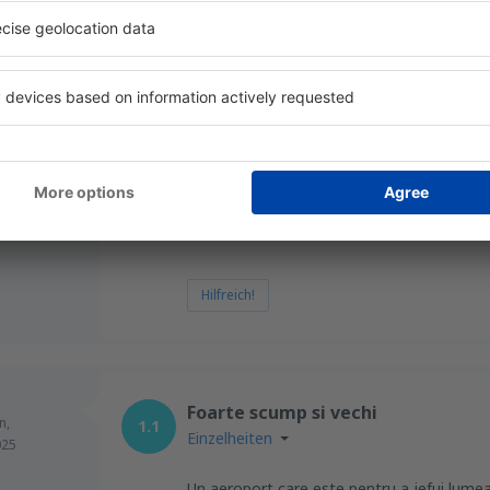
Hilfreich!
Gepflegt und gut organisiert
d,
Mai 2024
5
Einzelheiten
Der Flughafen erfüllt alle Erfordernisse
Hilfreich!
Foarte scump si vechi
n,
1.1
Einzelheiten
025
Un aeroport care este pentru a jefui lume